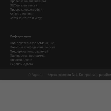
Проверка на антиплагиат
SEO-анализ текста
Проверка орфографии
Адвего
Лингвист
Заказ контента и услуг
Информация
Пользовательское соглашение
Политика конфиденциальности
Поддержка пользователей
Партнерская программа
Новости Адвего
Сервисы Адвего
© Адвего — биржа контента №1. Копирайтинг, рерайти