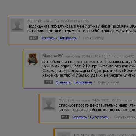
DELETED
написала 23.04.2012 в 16:25
Подскажите,пожалуйста,в чем логика? некий заказчик DiG
выполнила,оставил коммент "спасибо" и занес меня в чер
#32
Ответить
/
Цитировать
/
Скрыть ветку
Manana456
написала 23.04.2012 в 18:17
в ответ на #32
Это обидно и неприятно, вот как. Причины могут б
нужно ли спрашивать? Не принимайте это как ли
С каждым новым заказом будет расти опыт.Колич
какое качество)))! Желаю удачи, не берите близко
#33
Ответить
/
Цитировать
/
Скрыть ветку
DELETED
написала 24.04.2012 в 07:25
в ответ 
спасибо) просто действительно неприятно
заказы,которые я бы хотел выполнить,но
#44
Ответить
/
Цитировать
/
Скрыть ветку
DELETED
написала 25.04.2012 в 09:4