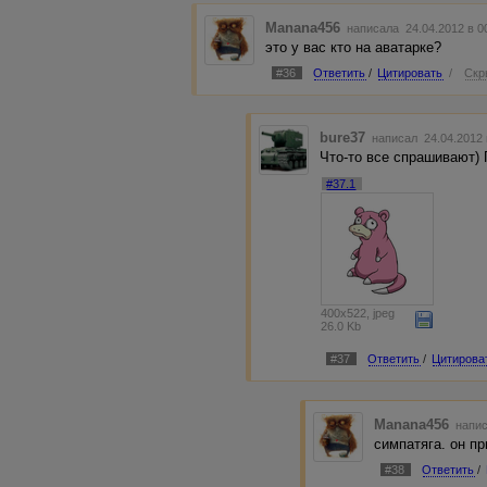
Manana456
написала 24.04.2012 в 
это у вас кто на аватарке?
#36
Ответить
/
Цитировать
/
Скр
bure37
написал 24.04.2012
Что-то все спрашивают)
#37.1
400x522, jpeg
26.0 Kb
#37
Ответить
/
Цитирова
Manana456
напис
симпатяга. он п
#38
Ответить
/