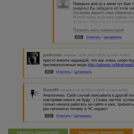
Поверьте мне (а у меня тут был 
(недель) Вы забудете об этом зак
(гасконец видел) сама убивалась
И что? чхать я на него сейчас х
форум и посмотреть слёзное обр
всем, кто мне в тот момент тоже
Показать весь комментарий
меня нашли действительно велик
стоимостью за те же 2к. :) Поэто
#45
Ответить
/
Цитировать
обращайте внимание на чс. ВМов
тоже. :) Совершенствуйте свой с
gaskonets
написал 24.04.2012 в 00:52
в ответ на #32
просто живите надеждой, что вас очень скоро б
противоположные вещи
http://advego.ru/blog/read
#42
Ответить
/
Цитировать
Bastet89
написала 01.05.2012 в 19:43
в ответ на #32
Аналогично. Свой случай описывала в другой пох
повторами никого не буду. :) Скажу честно: успо
только начала работать на сайте и уже, признатьс
раз непонятно почему в ЧС кидают.
#46
Ответить
/
Цитировать
Написать комментарий
Последние комментарии