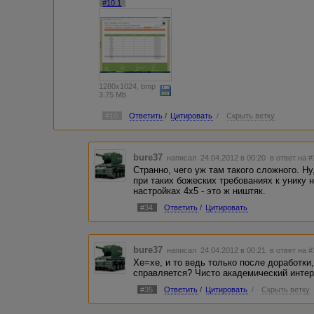
#10.1
1280x1024, bmp
3.75 Mb
#10
Ответить
/
Цитировать
/
Скрыть ветку
bure37
написал 24.04.2012 в 00:20
в ответ на 
Странно, чего уж там такого сложного. Ну
при таких божеских требованиях к унику 
настройках 4х5 - это ж ништяк.
#34
Ответить
/
Цитировать
bure37
написал 24.04.2012 в 00:21
в ответ на 
Хе=хе, и то ведь только после доработки
справляется? Чисто академический интер
#35
Ответить
/
Цитировать
/
Скрыть ветку