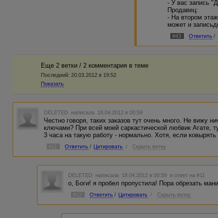
- У вас запись "
Продавец:
- На втором эта
может и записьд
#43
Ответить
/
Еще 2 ветки / 2 комментария в темe
Последний:
20.03.2012 в 19:52
Показать
DELETED
написала 18.04.2012 в 00:59
Честно говоря, таких заказов тут очень много. Не вижу ни
ключами? При всей моей саркастической любвик Агате, ту
3 часа на такую работу - нормально. Хотя, если ковырять 
#11
Ответить
/
Цитировать
/
Скрыть ветку
DELETED
написала 18.04.2012 в 00:59
в ответ на #11
о, Боги! я пробел пропустила! Пора обрезать мани
#12
Ответить
/
Цитировать
/
Скрыть ветку