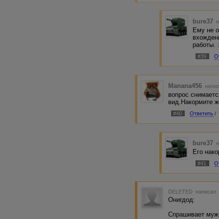
bure37
н
Ему не о
вхождени
работы. :
#39
О
Manana456
напис
вопрос снимаетс
вид.Накормите ж
#40
Ответить
/
bure37
н
Его нак
#41
О
DELETED
написал 
Онигдод:
Спрашивает муж