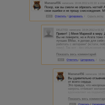
Manana456
написала 18.04.2012 в 01:10
в отв
Позор, как вы смели не обрезать ногтей!
свои ошибки и не прошу снисхождения. Ме
#13
Ответить
/
Цитировать
/
Скрыть ветку
DELETED
написала 18.04.2012 в 01:5
Привет! :) Меня Мариной в миру.
Вы не поверите, но и Агата тоже 
лучших ВМах, я делаю для себя в
работать с авторами" (кстати, по
тему). Так вот - без объяснения 
малейшей ошибки человеку, может
Показать весь комментарий
В противном случае всё говорит 
донельзя, ловящий кайф от униже
#14
Ответить
/
Цитировать
/
Скры
стоит - мало ли больных на свете?
Я прекрасно понимаю Вас, Света!
обращаясь к гринсиду. И на само
работать не могла - так пережива
Manana456
написала 18.04
хороших, адекватных заказчиков. 
Вы удивительно отзывчив
Вы не переживайте! У Леди я во
от всего сердца.
работы оказалась )))
Это правда, что нехорош
P.S.: но ошибки, конечно же нас 
напрочь отбивает желани
вдохновляет на подвиги))
заботят гораздо больше,
Показать весь комментар
черепушке. Во-первых, п
эту секунду миллион. А в
#15
Ответить
/
Цитироват