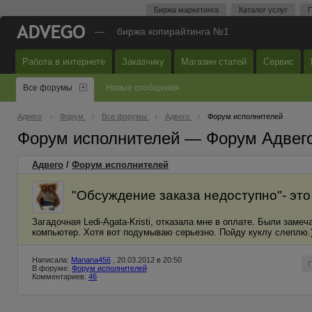
Биржа маркетинга
Каталог услуг
П
—
биржа копирайтинга №1
Работа в интернете
Заказчику
Магазин статей
Сервис
Все форумы
Новые сообщения
Адвего
Форум
Все форумы
Адвего
Форум исполнителей
Форум исполнителей — Форум Адвег
Адвего
/
Форум исполнителей
"Обсуждение заказа недоступно"- это 
Загадочная Ledi-Agata-Kristi, отказала мне в оплате. Были замеч
компьютер. Хотя вот подумываю серьезно. Пойду куклу слеплю.))
Написала:
Manana456
, 20.03.2012 в 20:50
В форуме:
Форум исполнителей
Комментариев:
46