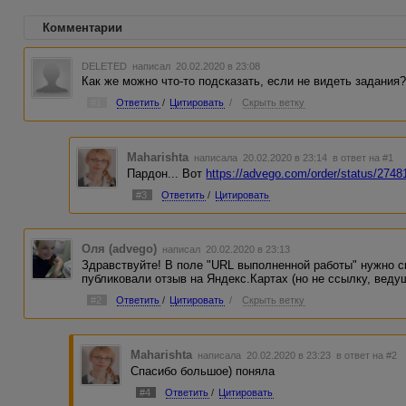
Комментарии
DELETED
написал 20.02.2020 в 23:08
Как же можно что-то подсказать, если не видеть задания?
#1
Ответить
/
Цитировать
/
Скрыть ветку
Maharishta
написала 20.02.2020 в 23:14
в ответ на #1
Пардон... Вот
https://advego.com/order/status/2748
#3
Ответить
/
Цитировать
Оля (advego)
написал 20.02.2020 в 23:13
Здравствуйте! В поле "URL выполненной работы" нужно с
публиковали отзыв на Яндекс.Картах (но не ссылку, веду
#2
Ответить
/
Цитировать
/
Скрыть ветку
Maharishta
написала 20.02.2020 в 23:23
в ответ на #2
Спасибо большое) поняла
#4
Ответить
/
Цитировать