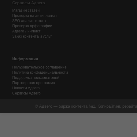
Сервисы Адвего
Магазин статей
Проверка на антиплагиат
SEO-анализ текста
Проверка орфографии
Адвего
Лингвист
Заказ контента и услуг
Информация
Пользовательское соглашение
Политика конфиденциальности
Поддержка пользователей
Партнерская программа
Новости Адвего
Сервисы Адвего
© Адвего — биржа контента №1. Копирайтинг, рерайти