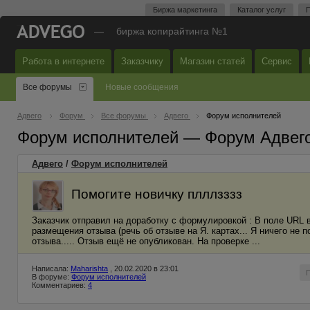
Биржа маркетинга
Каталог услуг
П
—
биржа копирайтинга №1
Работа в интернете
Заказчику
Магазин статей
Сервис
Все форумы
Новые сообщения
Адвего
Форум
Все форумы
Адвего
Форум исполнителей
Форум исполнителей — Форум Адвег
Адвего
/
Форум исполнителей
Помогите новичку плллзззз
Заказчик отправил на доработку с формулировкой : В поле URL 
размещения отзыва (речь об отзыве на Я. картах... Я ничего не
отзыва..... Отзыв ещё не опубликован. На проверке ...
Написала:
Maharishta
, 20.02.2020 в 23:01
В форуме:
Форум исполнителей
Комментариев:
4