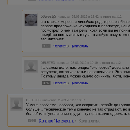
50westj5
написал 25.03.2012 в 13:42
в ответ на #12
я в марках мерсов и линейках родстеров разбираю
первое предложение исходника в плагиатус, нашё
посмотрел о чём там речь. хотя если вы не поним
придётся опять лезть в гугл. в любую тему можно
вас интернет.
#17
Ответить
/
Цитировать
DELETED
написал 25.03.2012 в 19:19
в ответ на #12
На самом деле, настоящих "экспертов" довольно 
ресурсах, которые статьи не заказывают. Это поч
Поэтому иногда можно смело сочинить. Хотя, коне
#26
Ответить
/
Цитировать
DELETED
написала 25.03.2012 в 13:37
У меня проблема наоборот, как сократить рерайт до нужно
больше... технические темы конечно не так страдают, но 
белье" или "увеличение груди" - тут фантазию сдержать сл
#16
Ответить
/
Цитировать
/
Скрыть ветку