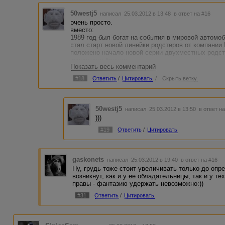
50westj5
написал 25.03.2012 в 13:48
в ответ на #16
очень просто.
вместо:
1989 год был богат на события в мировой автомо
стал старт новой линейки родстеров от компании
положено начало новой серии двухместных родс
известного бренда.
Показать весь комментарий
написать:
1989 год ознаменовался выходом первого двухме
#18
Ответить
/
Цитировать
/
Скрыть ветку
положившего начало новой линейке.
50westj5
написал 25.03.2012 в 13:50
в ответ н
)))
#19
Ответить
/
Цитировать
gaskonets
написал 25.03.2012 в 19:40
в ответ на #16
Ну, грудь тоже стоит увеличивать только до опр
возникнут, как и у ее обладательницы, так и у тех
правы - фантазию удержать невозможно:))
#31
Ответить
/
Цитировать