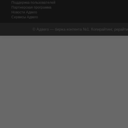
Поддержка пользователей
Партнерская программа
Новости Адвего
Сервисы Адвего
© Адвего — биржа контента №1. Копирайтинг, рерайти