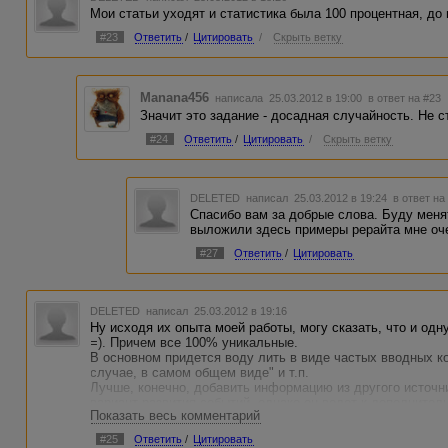
Мои статьи уходят и статистика была 100 процентная, до 
#23
Ответить
/
Цитировать
/
Скрыть ветку
Manana456
написала 25.03.2012 в 19:00
в ответ на #23
Значит это задание - досадная случайность. Не с
#24
Ответить
/
Цитировать
/
Скрыть ветку
DELETED
написал 25.03.2012 в 19:24
в ответ на
Спасибо вам за добрые слова. Буду меня
выложили здесь примеры рерайта мне оч
#27
Ответить
/
Цитировать
DELETED
написал 25.03.2012 в 19:16
Ну исходя их опыта моей работы, могу сказать, что и одн
=). Причем все 100% уникальные.
В основном придется воду лить в виде частых вводных ко
случае, в самом общем виде" и т.п.
Лучше, конечно, добавить информацию из другого источн
вариант развития событий, однако он ведет к дополнител
Показать весь комментарий
которые далеко не всегда оплачиваются сверх "оклада".
#25
Ответить
/
Цитировать