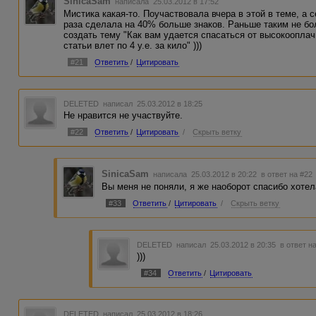
SinicaSam
написала 25.03.2012 в 17:52
Мистика какая-то. Поучаствовала вчера в этой в теме, а с
раза сделала на 40% больше знаков. Раньше таким не бо
создать тему "Как вам удается спасаться от высокоопла
статьи влет по 4 у.е. за кило" )))
#21
Ответить
/
Цитировать
DELETED
написал 25.03.2012 в 18:25
Не нравится не участвуйте.
#22
Ответить
/
Цитировать
/
Скрыть ветку
SinicaSam
написала 25.03.2012 в 20:22
в ответ на #22
Вы меня не поняли, я же наоборот спасибо хотел
#33
Ответить
/
Цитировать
/
Скрыть ветку
DELETED
написал 25.03.2012 в 20:35
в ответ н
)))
#34
Ответить
/
Цитировать
DELETED
написал 25.03.2012 в 18:26