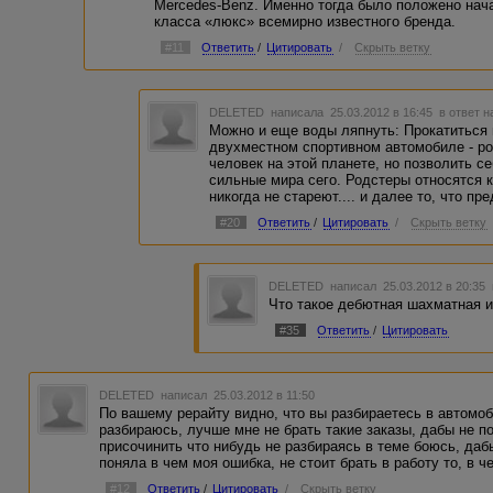
Mercedes-Benz. Именно тогда было положено нач
класса «люкс» всемирно известного бренда.
SL-класс стал новатором в области электронного контро
большой скорости по некачественному покрытию отличае
#11
Ответить
/
Цитировать
/
Скрыть ветку
управляемостью. При этом машина отличается полной бе
производителям установить новую планку для спортивны
DELETED
написала 25.03.2012 в 16:45
в ответ н
Можно и еще воды ляпнуть: Прокатиться 
двухместном спортивном автомобиле - ро
человек на этой планете, но позволить се
сильные мира сего. Родстеры относятся 
никогда не стареют.... и далее то, что пр
#20
Ответить
/
Цитировать
/
Скрыть ветку
DELETED
написал 25.03.2012 в 20:35
Что такое дебютная шахматная ид
#35
Ответить
/
Цитировать
DELETED
написал 25.03.2012 в 11:50
По вашему рерайту видно, что вы разбираетесь в автомоб
разбираюсь, лучше мне не брать такие заказы, дабы не по
присочинить что нибудь не разбираясь в теме боюсь, да
поняла в чем моя ошибка, не стоит брать в работу то, в 
#12
Ответить
/
Цитировать
/
Скрыть ветку