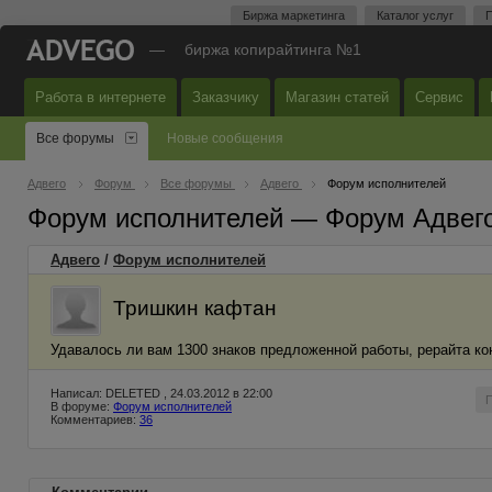
Биржа маркетинга
Каталог услуг
П
—
биржа копирайтинга №1
Работа в интернете
Заказчику
Магазин статей
Сервис
Все форумы
Новые сообщения
Адвего
Форум
Все форумы
Адвего
Форум исполнителей
Форум исполнителей — Форум Адвег
Адвего
/
Форум исполнителей
Тришкин кафтан
Удавалось ли вам 1300 знаков предложенной работы, рерайта кон
Написал: DELETED , 24.03.2012 в 22:00
В форуме:
Форум исполнителей
Комментариев:
36