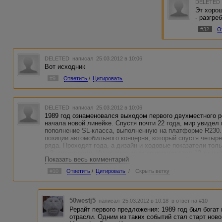
DELETED
Эт хорош
- разгре
#32
О
DELETED
написал 25.03.2012 в 10:06
Вот исходник
#9
Ответить
/
Цитировать
DELETED
написал 25.03.2012 в 10:06
1989 год ознаменовался выходом первого двухместного 
начала новой линейке. Спустя почти 22 года, мир увидел
пополнение SL-класса, выполненную на платформе R230.
позиции автомобильного концерна, который спустя четыр
ряда. Проходят года, а дизайн и ходовые показатели тол
и 8 цилиндрами. Инновационным решением стал 12-ти цил
Показать весь комментарий
больше склонил новый родстер в спортивную сторону. По
Body Control II, и чувствительное управление сохранили
#10
Ответить
/
Цитировать
/
Скрыть ветку
Дизайнеры изменили внешний вид передней решетки, окр
дисками из легких сплавов, что придало авто большее с
Изменился и дизайн салона: новые цвета, продуманные с
50westj5
написал 25.03.2012 в 10:18
в ответ на #10
роскоши, заложенной в каждом винтике. Для подвески 7
Рерайт первого предложения: 1989 год был богат
переключатели подрулевого типа, что придает антуражу б
отрасли. Одним из таких событий стал старт нов
класс стал еще более динамичным и неповторимым.