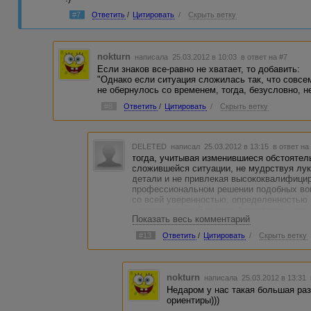
#7
Ответить
/
Цитировать
/
Скрыть ветку
nokturn
написала 25.03.2012 в 10:03
в ответ на #7
Если знаков все-равно не хватает, то добавить:
"Однако если ситуация сложилась так, что совсем
не обернулось со временем, тогда, безусловно, не
#8
Ответить
/
Цитировать
/
Скрыть ветку
DELETED
написал 25.03.2012 в 13:15
в ответ на
тогда, учитывая изменившиеся обстоятел
сложившейся ситуации, не мудрствуя лук
детали и не привлекая высококвалифици
профессиональном решении подобных воп
со всей уверенностью, определенностью 
нижеследующий вывод: безусловно, нет :
Показать весь комментарий
#13
Ответить
/
Цитировать
/
Скрыть ветку
nokturn
написала 25.03.2012 в 13:31
Недаром у нас такая большая раз
ориентиры)))