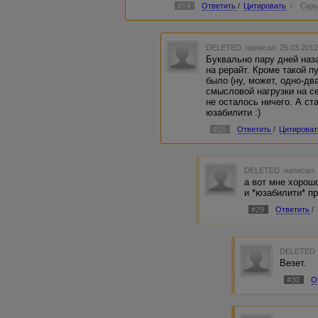
#14
Ответить
/
Цитировать
/
Скры
DELETED
написал 25.03.2012
Буквально пару дней наз
на рерайт. Кроме такой 
было (ну, может, одно-д
смысловой нагрузки на се
не осталось ничего. А с
юзабилити :)
#15
Ответить
/
Цитироват
DELETED
написал 
а вот мне хорош
и *юзабилити* п
#29
Ответить
/
DELETED
Везет.
#30
О