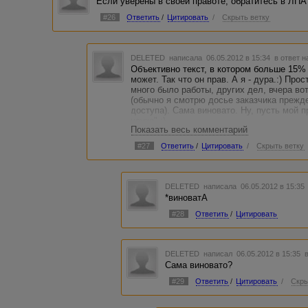
Если уверены в своей правоте, обратитесь в ЛПА
#26
Ответить
/
Цитировать
/
Скрыть ветку
DELETED
написала 06.05.2012 в 15:34
в ответ н
Объективно текст, в котором больше 15%
может. Так что он прав. А я - дура.:) Пр
много было работы, других дел, вчера вот
(обычно я смотрю досье заказчика прежде
доступа). Сама виновато. Ну, пусть мой п
наука".:)
Показать весь комментарий
#27
Ответить
/
Цитировать
/
Скрыть ветку
DELETED
написала 06.05.2012 в 15:3
*виноватА
#28
Ответить
/
Цитировать
DELETED
написал 06.05.2012 в 15:35
Сама виновато?
#29
Ответить
/
Цитировать
/
Скры