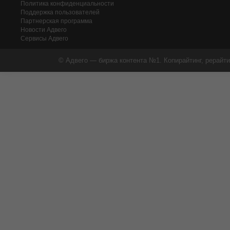
Политика конфиденциальности
Поддержка пользователей
Партнерская программа
Новости Адвего
Сервисы Адвего
© Адвего — биржа контента №1. Копирайтинг, рерайти