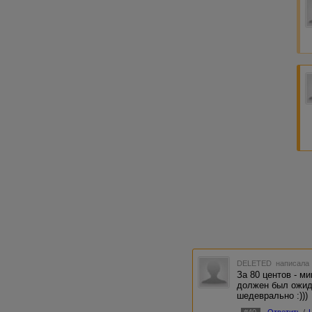
DELETED
написала 
За 80 центов - м
должен был ожид
шедеврально :)))
#40
Ответить
/