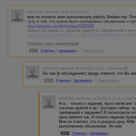
DELETED
написала 03.05.2012 в 22:42
мне не оплатил мою выполненную работу Вебмастер: Dim
суть в том, что нужно было скопировать объявление о пр
http://advego.ru/order/status/3324388/
вебмастер каким-то образом перепутал объявления и мо
http://advego.ru/order/status/...8/comments/#comments
проиг
объявление вообще мое удалил.
Показать весь комментарий
сижу и думаю кто из нас ненормальный.... и стоит ли жало
но неприятно...
#22
Ответить
/
Цитировать
/
Скрыть ветку
DELETED
написала 06.05.2012 в 15:12
в ответ на #22
Он там (в обсуждениях) вроде ответил, что Вы вм
#23
Ответить
/
Цитировать
/
Скрыть ветку
DELETED
написала 10.05.2012 в 11:14
в ответ 
Ага... только в задании, было написано 
тысячах рублей и пр." (которая сейчас 
требований к заданию!) Я посмотрела что
цена именно так. И поняла задание букв
Мне он ответил, что я указала цену 499р
выполненное объявление. Не мое.
#47
Ответить
/
Цитировать