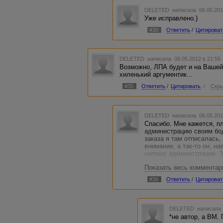
DELETED
написала 06.05.201
Уже исправлено.)
#30
Ответить
/
Цитироват
DELETED
написала 06.05.2012 в 21:5
Возможно, ЛПА будет и на Вашей 
хиленький аргументик...
#35
Ответить
/
Цитировать
/
Скры
DELETED
написала 06.05.201
Спасибо. Мне кажется, п
администрацию своим бод
заказа я там отписалась,
внимание, а так-то он, на
напишу администрации: З
по причине того, что ему
Показать весь комментар
впрямь отнюдь не шедевр
имел ли он право? Ну, м
#36
Ответить
/
Цитироват
напишет про женские тру
слова нужное для его ТЗ 
Наверняка сам считает с
проверял и прочее...
DELETED
написала 
*не автор, а ВМ. 