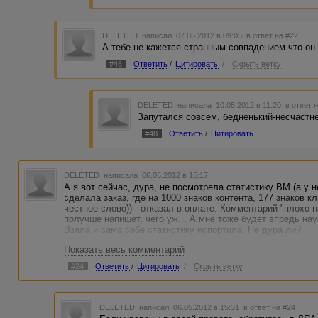
DELETED
написал 07.05.2012 в 09:05
в ответ на #22
А тебе не кажется странным совпадением что он 
#46
Ответить
/
Цитировать
/
Скрыть ветку
DELETED
написала 10.05.2012 в 11:20
в ответ 
Запутался совсем, бедненький-несчастнен
#48
Ответить
/
Цитировать
DELETED
написала 06.05.2012 в 15:17
А я вот сейчас, дура, не посмотрела статистику ВМ (а у н
сделала заказ, где на 1000 знаков контента, 177 знаков 
честное слово)) - отказал в оплате. Комментарий "плохо 
получше напишет, чего уж... А мне тоже будет впредь нау
Взяла и сама себе статистику испортила. Не дура ли?
Показать весь комментарий
#24
Ответить
/
Цитировать
/
Скрыть ветку
DELETED
написал 06.05.2012 в 15:31
в ответ на #24