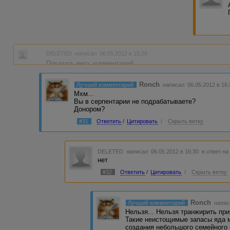
DELETED
написал 06.05.2012 в 15:28
Показать весь комментарий
Ronch
Лучший комментарий
написал 06.05.2012 в 16
Мхм...
Вы в серпентарии не подрабатываете?
Донором?
#31
Ответить
/
Цитировать
/
Скрыть ветку
DELETED
написал 06.05.2012 в 16:30
в ответ на
нет
#32
Ответить
/
Цитировать
/
Скрыть ветку
Ronch
Лучший комментарий
напис
Нельзя... Нельзя транжирить пр
Такие неистощимые запасы яда 
создания небольшого семейного 