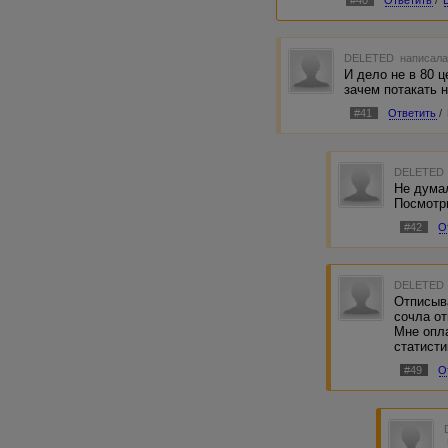
DELETED
написала
И дело не в 80 ц
зачем потакать 
#41
Ответить
/
DELETED
Не думал
Посмотри
#42
О
DELETED
Отписыв
сочла о
Мне опла
статисти
#49
О