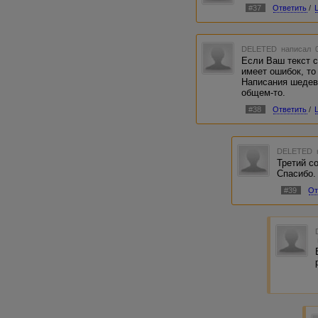
#37
Ответить
/
DELETED
написал 0
Если Ваш текст с
имеет ошибок, то
Написания шедевр
общем-то.
#38
Ответить
/
DELETED
Третий с
Спасибо.
#39
От