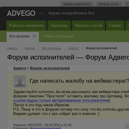
Биржа маркетинга
Каталог услуг
П
—
биржа копирайтинга №1
Работа в интернете
Заказчику
Магазин статей
Сервис
Все форумы
Новые сообщения
Адвего
Форум
Все форумы
Адвего
Форум исполнителей
Форум исполнителей — Форум Адвег
Адвего
/
Форум исполнителей
Где написать жалобу на вебмастера!
Здравствуйте хотелось бы всем рассказать про вебмастера zonda
форуме тематики "Простатит" оставить рекламу про Цитомед. Во
ссылки видны только авторизованным пользователям
]
Писал я это под ником Ибрагим.
P.S. Пишу я это в форуме потому-что хочу что-бы хотя-бы другие
Видимо думает что с рук сойдет раз я новичек :)
Написал: DELETED , 26.03.2012 в 21:46
В форуме:
Форум исполнителей