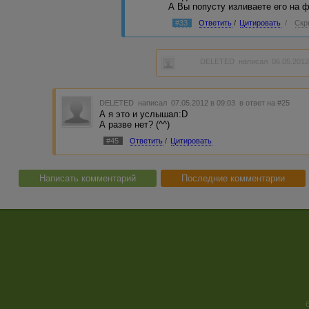
А Вы попусту изливаете его на 
#33
Ответить
/
Цитировать
/
Скр
DELETED
написал 06.05.2012
DELETED
написал 07.05.2012 в 09:03
в ответ на #25
А я это и услышал:D
А разве нет? (^^)
#45
Ответить
/
Цитировать
Написать комментарий
Последние комментарии