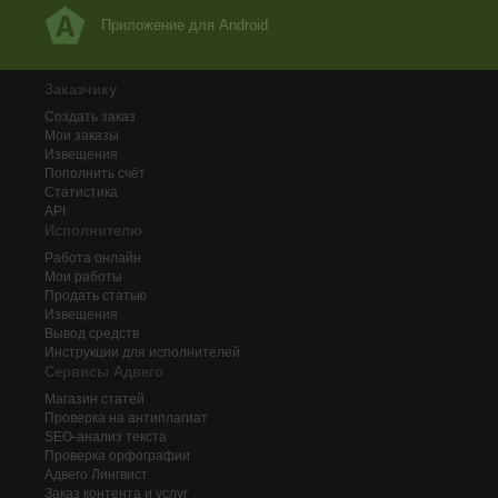
Приложение для Android
Заказчику
Создать заказ
Мои заказы
Извещения
Пополнить счёт
Статистика
API
Исполнителю
Работа онлайн
Мои работы
Продать статью
Извещения
Вывод средств
Инструкции для исполнителей
Сервисы Адвего
Магазин статей
Проверка на антиплагиат
SEO-анализ текста
Проверка орфографии
Адвего
Лингвист
Заказ контента и услуг