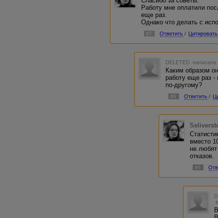
Спасибо за советы.
Работу мне оплатили посл
еще раз.
Однако что делать с исп
#7
Ответить
/
Цитировать
DELETED
написала 
Каким образом он
работу еще раз -
по-другому?
#8
Ответить
/
Ц
Selivers
Статисти
вместо 1
не любят
отказов.
#9
Отв
В
В