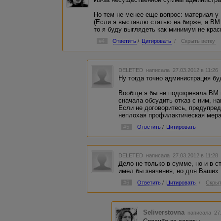
Но тем не менее еще вопрос: материал у
(Если я выставлю статью на бирже, а ВМ
то я буду выглядеть как минимум не крас
#4
Ответить
/
Цитировать
/
Скрыть ветку
DELETED
написала 27.03.2012 в 11:2
Ну тогда точно администрация бу
Вообще я бы не подозревала ВМ 
сначала обсудить отказ с ним, на
Если не договоритесь, предупред
неплохая профилактическая мера
#5
Ответить
/
Цитировать
DELETED
написала 27.03.2012 в 11:2
Дело не только в сумме, но и в с
имел бы значения, но для Ваших 
#6
Ответить
/
Цитировать
/
Скрыт
Seliverstovna
написала 27.