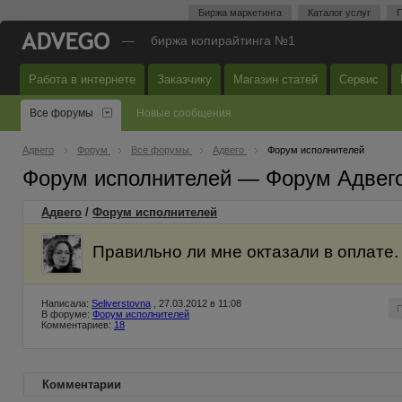
Биржа маркетинга
Каталог услуг
П
—
биржа копирайтинга №1
Работа в интернете
Заказчику
Магазин статей
Сервис
Все форумы
Новые сообщения
Адвего
Форум
Все форумы
Адвего
Форум исполнителей
Форум исполнителей — Форум Адвег
Адвего
/
Форум исполнителей
Правильно ли мне октазали в оплате.
Написала:
Seliverstovna
, 27.03.2012 в 11:08
В форуме:
Форум исполнителей
Комментариев:
18
Комментарии