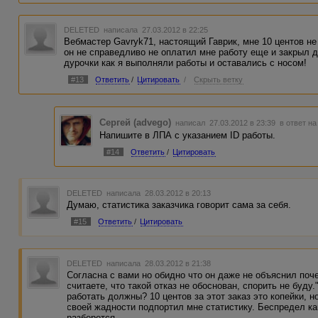
DELETED
написала 27.03.2012 в 22:25
Вебмастер Gavryk71, настоящий Гаврик, мне 10 центов не
он не справедливо не оплатил мне работу еще и закрыл д
дурочки как я выполняли работы и оставались с носом!
#13
Ответить
/
Цитировать
/
Скрыть ветку
Сергей (advego)
написал 27.03.2012 в 23:39
в ответ на
Напишите в ЛПА с указанием ID работы.
#14
Ответить
/
Цитировать
DELETED
написала 28.03.2012 в 20:13
Думаю, статистика заказчика говорит сама за себя.
#15
Ответить
/
Цитировать
DELETED
написала 28.03.2012 в 21:38
Согласна с вами но обидно что он даже не объяснил поч
считаете, что такой отказ не обоснован, спорить не буду
работать должны? 10 центов за этот заказ это копейки, н
своей жадности подпортил мне статистику. Беспредел ка
разберется.