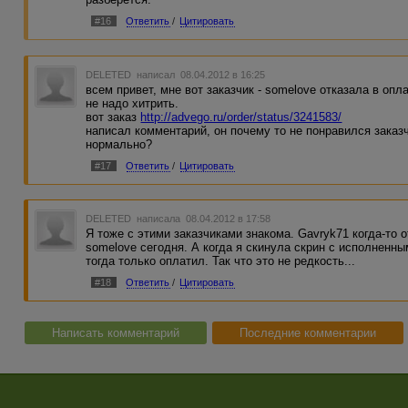
#16
Ответить
/
Цитировать
DELETED
написал 08.04.2012 в 16:25
всем привет, мне вот заказчик - somelove отказала в опл
не надо хитрить.
вот заказ
http://advego.ru/order/status/3241583/
написал комментарий, он почему то не понравился заказч
нормально?
#17
Ответить
/
Цитировать
DELETED
написала 08.04.2012 в 17:58
Я тоже с этими заказчиками знакома. Gavryk71 когда-то о
somelove сегодня. А когда я скинула скрин с исполненны
тогда только оплатил. Так что это не редкость...
#18
Ответить
/
Цитировать
Написать комментарий
Последние комментарии