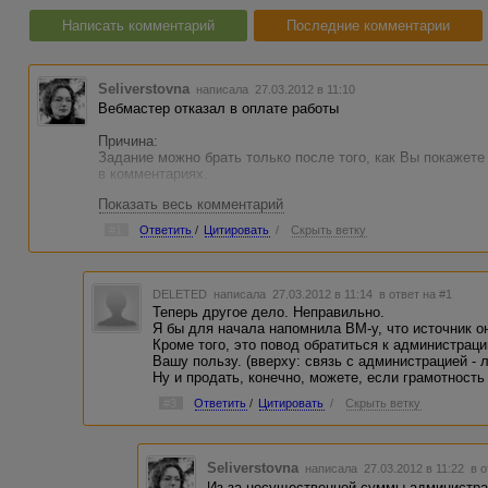
Написать комментарий
Последние комментарии
Seliverstovna
написала 27.03.2012 в 11:10
Вебмастер отказал в оплате работы
Причина:
Задание можно брать только после того, как Вы покажете
в комментариях.
Показать весь комментарий
Ссылка:
Там в обсуждении заказа ВМ черным по русскому ответил
#1
Ответить
/
Цитировать
/
Скрыть ветку
http://advego.ru/order/status/.../comments/#comment70
Чего в этой ситуации я не понимаю?
DELETED
написала 27.03.2012 в 11:14
в ответ на #1
И если в оплате материала ВМ отказал, могу ли я продат
Теперь другое дело. Неправильно.
Я бы для начала напомнила ВМ-у, что источник он
(Волну ни на кого не гоню, просто интересно)
Кроме того, это повод обратиться к администрац
Вашу пользу. (вверху: связь с администрацией - 
Ну и продать, конечно, можете, если грамотность
#3
Ответить
/
Цитировать
/
Скрыть ветку
Seliverstovna
написала 27.03.2012 в 11:22
в о
Из-за несущественной суммы администра