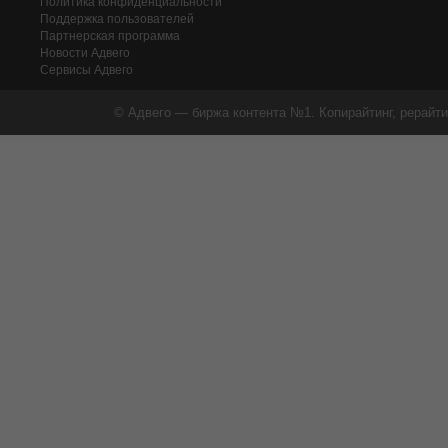
Политика конфиденциальности
Поддержка пользователей
Партнерская программа
Новости Адвего
Сервисы Адвего
© Адвего — биржа контента №1. Копирайтинг, рерайти