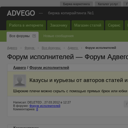
Биржа маркетинга
Каталог услуг
П
—
биржа копирайтинга №1
Работа в интернете
Заказчику
Магазин статей
Сервис
Все форумы
Новые сообщения
Адвего
Форум
Все форумы
Адвего
Форум исполнителей
Форум исполнителей — Форум Адвег
Адвего
/
Форум исполнителей
Казусы и курьезы от авторов статей и
Широкие плечи можно скрыть с помощью прямых брюк или юбки 
Написал: DELETED , 27.03.2012 в 12:27
В форуме:
Форум исполнителей
Комментариев:
8