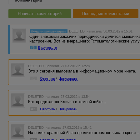
Комментарии
Написать комментарий
Последние комментарии
Лучший комментарий
DELETED
написала 30.03.2012 в 15:01
Один знакомый заказчик периодически делится смешинка
настроения. Вот из вчерашнего: "стоматологические усл
#6
В контексте
DELETED
написал 27.03.2012 в 12:28
Это я сегодня выловила в информационном море инета.
#1
Ответить
/
Цитировать
DELETED
написал 27.03.2012 в 13:54
Как представлю Кличко в темной юбке...
#2
Ответить
/
Цитировать
DELETED
написала 27.03.2012 в 15:42
На полях сражений было пролито огромное число крови...
#3
Ответить
/
Цитировать