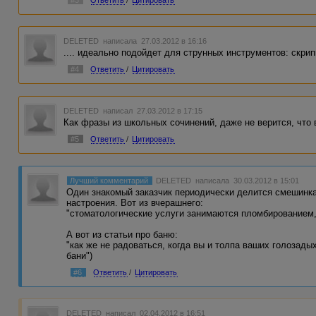
DELETED
написала 27.03.2012 в 16:16
.... идеально подойдет для струнных инструментов: скри
#4
Ответить
/
Цитировать
DELETED
написал 27.03.2012 в 17:15
Как фразы из школьных сочинений, даже не верится, что 
#5
Ответить
/
Цитировать
Лучший комментарий
DELETED
написала 30.03.2012 в 15:01
Один знакомый заказчик периодически делится смешинка
настроения. Вот из вчерашнего:
"стоматологические услуги занимаются пломбированием,
А вот из статьи про баню:
"как же не радоваться, когда вы и толпа ваших голозадых
бани")
#6
Ответить
/
Цитировать
DELETED
написал 02.04.2012 в 16:51