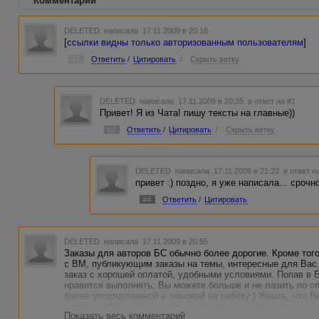
Комментарии
DELETED
написала 17.11.2009 в 20:16
[
ссылки видны только авторизованным пользователям
]
#1
Ответить
/
Цитировать
/
Скрыть ветку
DELETED
написала 17.11.2009 в 20:35
в ответ на #1
Привет! Я из Чата! пишу тексты на главные))
#2
Ответить
/
Цитировать
/
Скрыть ветку
DELETED
написала 17.11.2009 в 21:22
в ответ н
привет :) поздно, я уже написала... срочн
#4
Ответить
/
Цитировать
DELETED
написала 17.11.2009 в 20:55
Заказы для авторов БС обычно более дорогие. Кроме того 
с ВМ, публикующим заказы на темы, интересные для Вас
заказ с хорошей оплатой, удобными условиями. Попав в 
нравится выполнять, Вы можете больше и не лазить по сп
более упорядоченной и похожей на работу:) Узнать, что В
напишет ВМ в обсуждении заказа или когда Вам пришлют
Показать весь комментарий
Больше никак:(