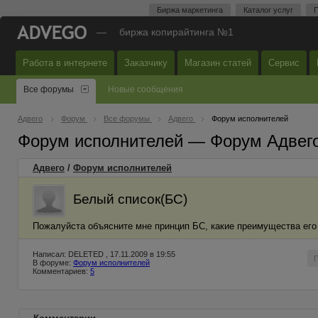
Биржа маркетинга
Каталог услуг
П
—
биржа копирайтинга №1
Работа в интернете
Заказчику
Магазин статей
Сервис
Все форумы
Новые сообщения
Адвего
Форум
Все форумы
Адвего
Форум исполнителей
Форум исполнителей — Форум Адвег
Адвего
/
Форум исполнителей
Белый список(БС)
Пожалуйста объясните мне принцип БС, какие преимущества его 
Написал: DELETED , 17.11.2009 в 19:55
В форуме:
Форум исполнителей
Комментариев:
5