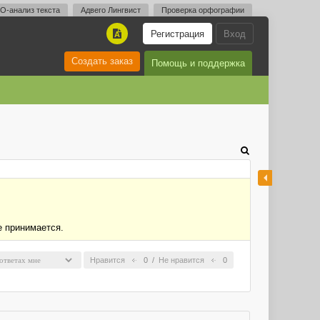
O-анализ текста
Адвего Лингвист
Проверка орфографии
Регистрация
Вход
A
Создать заказ
Помощь и поддержка
е принимается.
Нравится
0
/
Не нравится
0