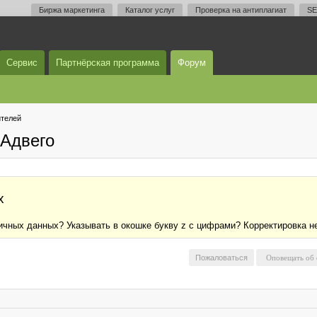
Биржа маркетинга
Каталог услуг
Проверка на антиплагиат
SE
Сервис
Партнёрская программа
Форум
телей
Адвего
х
чных данных? Указывать в окошке букву z с цифрами? Корректировка н
Пожаловаться