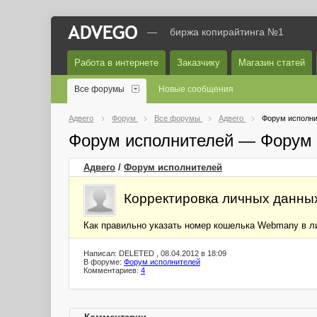
—
биржа копирайтинга №1
Работа в интернете
Заказчику
Магазин статей
Все форумы
Новые сообщения
Адвего
Форум
Все форумы
Адвего
Форум исполни
Форум исполнителей — Форум 
Адвего
/
Форум исполнителей
Корректировка личных данны
Как правильно указать номер кошелька Webmany в ли
Написал: DELETED , 08.04.2012 в 18:09
В форуме:
Форум исполнителей
Комментариев:
4