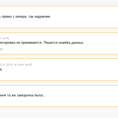
ь прямо с кипера, так надежнее.
т на #1
ректировка не принимается. Пишется ошибка данных.
ку
12 в 18:41
в ответ на #2
а.
еня та же заморочка была...