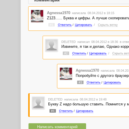
Комментарии
Agnessa1970
написала 08.04.2012 в 18:15
Z123...... Буква и цифры. А лучше скопироват
#1
Ответить
/
Цитировать
/
Скрыть ветку
DELETED
написал 08.04.2012 в 18:36
в отве
Извините, я так и делаю, Однако кор
#2
Ответить
/
Цитировать
/
Скрыть вет
Agnessa1970
написала 08.04.20
Попробуйте с другого браузер
#3
Ответить
/
Цитировать
DELETED
написала 08.04.2012 в 19:48
Букву Z надо большую ставить. Помнится у м
#4
Ответить
/
Цитировать
Написать комментарий