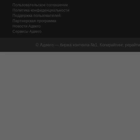
Пользовательское соглашение
Политика конфиденциальности
Поддержка пользователей
Партнерская программа
Новости Адвего
Сервисы Адвего
© Адвего — биржа контента №1. Копирайтинг, рерайти