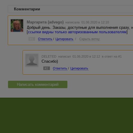
Комментарии
Маргарита (advego)
написала 01.06.2020 в 12:10
Добрый день. Заказы, доступные для выполнения сразу, 
[
ссылки видны только авторизованным пользователям
]
#1
Ответить
/
Цитировать
/
Скрыть ветку
DELETED
написал 01.06.2020 в 12:12
в ответ на #1
Спасибо)
#2
Ответить
/
Цитировать
Написать комментарий