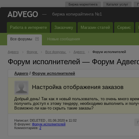
Биржа маркетинга
Каталог услуг
П
—
биржа копирайтинга №1
Работа в интернете
Заказчику
Магазин статей
Сервис
Все форумы
Новые сообщения
Адвего
Форум
Все форумы
Адвего
Форум исполнителей
Форум исполнителей — Форум Адвег
Адвего
/
Форум исполнителей
Настройка отображения заказов
Добрый день! Так как я новый пользователь, то очень много вр
получить доступ к этому тендеру, необходимо выполнить и получ
Возможно ли как-то скрыть такие заказы?
Написал: DELETED , 01.06.2020 в 11:02
В форуме:
Форум исполнителей
Комментариев:
2