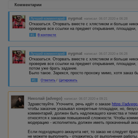
Комментарии
nygmat
Лучший комментарий
написал 06.07.2020 в 06:28
Отказаться. Оторвать вместе с хлястиком и больше нико
проверив все ссылки на предмет открывания, площадки,
#1
В контексте
nygmat
Лучший комментарий
написал 06.07.2020 в 06:28
Отказаться. Оторвать вместе с хлястиком и больше нико
проверив все ссылки на предмет открывания, площадки, н
потом уже брать задание.
Было такое. Зарекся, просто прохожу мимо, хотя заказ 
#1
Ответить
/
Цитировать
Николай (advego)
написал 06.07.2020 в 09:21
Здравствуйте. Уточните, речь идёт о заказе
https://adveg
чтобы заказчик указывал конкретные площадки, но, безу
комментарий, должен быть надлежащего качества и темат
относятся к заказам повышенной сложности. Чтобы комм
модерацию - исполнитель должен иметь прокаченный акк
Если подходящего аккаунта нет, то заказ не следует брат
не можете выполнить - откажитесь от выполнения работы