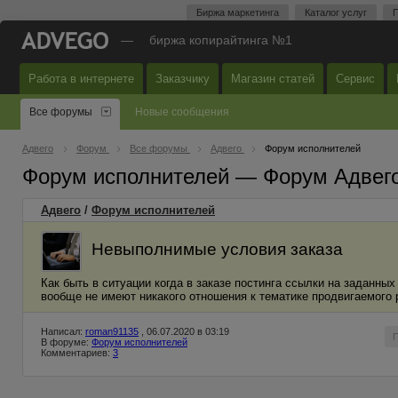
Биржа маркетинга
Каталог услуг
П
—
биржа копирайтинга №1
Работа в интернете
Заказчику
Магазин статей
Сервис
Все форумы
Новые сообщения
Адвего
Форум
Все форумы
Адвего
Форум исполнителей
Форум исполнителей — Форум Адвег
Адвего
/
Форум исполнителей
Невыполнимые условия заказа
Как быть в ситуации когда в заказе постинга ссылки на заданн
вообще не имеют никакого отношения к тематике продвигаемого 
Написал:
roman91135
, 06.07.2020 в 03:19
В форуме:
Форум исполнителей
Комментариев:
3