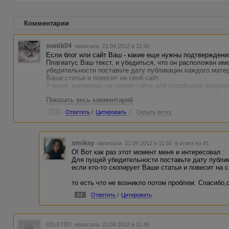
Комментарии
svetik04
написала 21.04.2012 в 11:42
Если блог или сайт Ваш - какие еще нужны подтверждени
Плагиатус Ваш текст, и убедиться, что он расположен и
убедительности поставьте дату публикации каждого матер
Ваши статьи и повесит на свой сайт.
У меня, например, на своем сайте для портфолио выделе
ссылки на опубликованные, статьи а ниже приписка: "Др
Показать весь комментарий
на этом сайте".
#1
Ответить
/
Цитировать
/
Скрыть ветку
smiksy
написала 21.04.2012 в 11:58
в ответ на #1
О! Вот как раз этот момент меня и интересовал :
Для пущей убедительности поставьте дату публи
если кто-то скопирует Ваши статьи и повесит на с
то есть что не возникло потом проблем. Спасибо,
#4
Ответить
/
Цитировать
DELETED
написала 21.04.2012 в 11:49