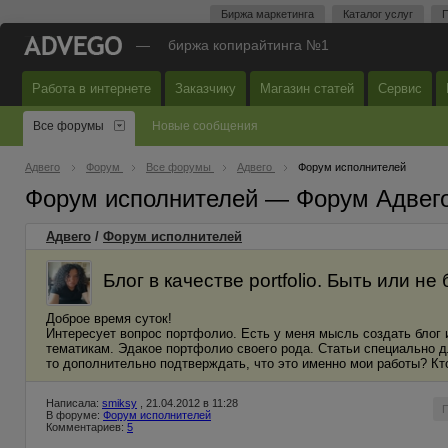
Биржа маркетинга
Каталог услуг
П
—
биржа копирайтинга №1
Работа в интернете
Заказчику
Магазин статей
Сервис
Все форумы
Новые сообщения
Адвего
Форум
Все форумы
Адвего
Форум исполнителей
Форум исполнителей — Форум Адвег
Адвего
/
Форум исполнителей
Блог в качестве portfolio. Быть или не
Доброе время суток!
Интересует вопрос портфолио. Есть у меня мысль создать блог и
тематикам. Эдакое портфолио своего рода. Статьи специально дл
то дополнительно подтверждать, что это именно мои работы? Кт
Написала:
smiksy
, 21.04.2012 в 11:28
В форуме:
Форум исполнителей
Комментариев:
5