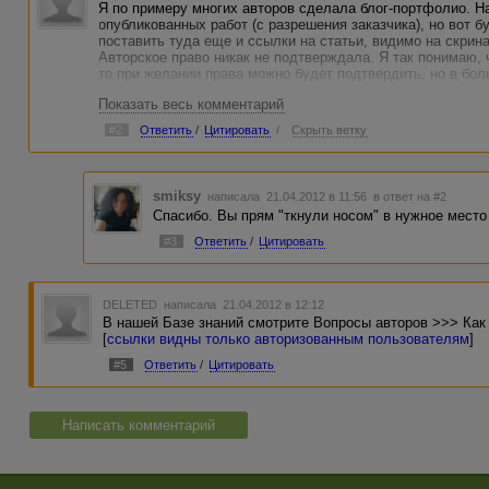
Я по примеру многих авторов сделала блог-портфолио. 
опубликованных работ (с разрешения заказчика), но вот 
поставить туда еще и ссылки на статьи, видимо на скрина
Авторское право никак не подтверждала. Я так понимаю, 
то при желании права можно будет подтвердить, но в бол
заказчику просто надо глянуть стиль написания статей, а
Показать весь комментарий
будущей работе. Блоги авторов можно посмотреть здесь:
http://advego.ru/blog/read/google/150850
#2
Ответить
/
Цитировать
/
Скрыть ветку
smiksy
написала 21.04.2012 в 11:56
в ответ на #2
Спасибо. Вы прям "ткнули носом" в нужное место 
#3
Ответить
/
Цитировать
DELETED
написала 21.04.2012 в 12:12
В нашей Базе знаний смотрите Вопросы авторов >>> Как
[
ссылки видны только авторизованным пользователям
]
#5
Ответить
/
Цитировать
Написать комментарий