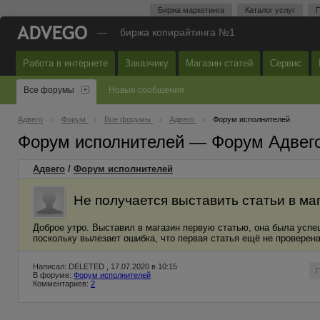
Биржа маркетинга
Каталог услуг
П
—
биржа копирайтинга №1
Работа в интернете
Заказчику
Магазин статей
Сервис
Все форумы
Новые сообщения
Адвего
Форум
Все форумы
Адвего
Форум исполнителей
Форум исполнителей — Форум Адвег
Адвего
/
Форум исполнителей
Не получается выставить статьи в маг
Доброе утро. Выставил в магазин первую статью, она была успе
поскольку вылезает ошибка, что первая статья ещё не проверена
Написал: DELETED , 17.07.2020 в 10:15
В форуме:
Форум исполнителей
Комментариев:
2