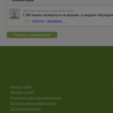
Комментарии
DELETED
написала 10.09.2008 в 18:07
С ВМ можно пообщаться на форуме, в разделе обсуждени
#1
Ответить
/
Цитировать
Написать комментарий
Биржа статей
Магазин статей
Проверить текст на уникальность
Проверка орфографии онлайн
SEO анализ онлайн