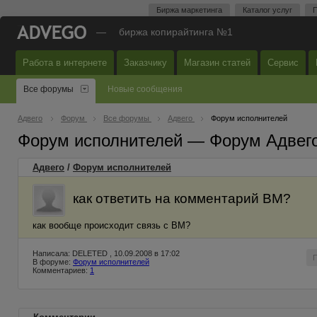
Биржа маркетинга
Каталог услуг
П
—
биржа копирайтинга №1
Работа в интернете
Заказчику
Магазин статей
Сервис
Все форумы
Новые сообщения
Адвего
Форум
Все форумы
Адвего
Форум исполнителей
Форум исполнителей — Форум Адвег
Адвего
/
Форум исполнителей
как ответить на комментарий ВМ?
как вообще происходит связь с ВМ?
Написала: DELETED , 10.09.2008 в 17:02
В форуме:
Форум исполнителей
Комментариев:
1