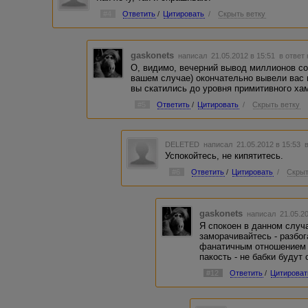
#4
Ответить
/
Цитировать
/
Скрыть ветку
gaskonets
написал 21.05.2012 в 15:51
в ответ 
О, видимо, вечерний вывод миллионов со
вашем случае) окончательно вывели вас 
вы скатились до уровня примитивного хам
#5
Ответить
/
Цитировать
/
Скрыть ветку
DELETED
написал 21.05.2012 в 15:53
Успокойтесь, не кипятитесь.
#6
Ответить
/
Цитировать
/
Скрыт
gaskonets
написал 21.05.2
Я спокоен в данном случа
заморачивайтесь - разбог
фанатичным отношением 
пакость - не бабки будут
#12
Ответить
/
Цитироват