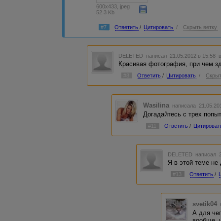
600x433, jpeg
52.3 Kb
#7
Ответить
/
Цитировать
/
Скрыть ветку
DELETED
написал 21.05.2012 в 15:58
Красивая фотография, при чем зд
#8
Ответить
/
Цитировать
/
Скрыт
Wasilina
написала 21.05.20
Догадайтесь с трех попыт
#11
Ответить
/
Цитироват
DELETED
написал 2
Я в этой теме не
#13
Ответить
/
svetik04
А для че
вообще, 