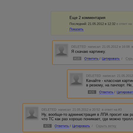
Еще 2 комментария
Последний:
21.05.2012 в 12:32
в ответ на
Показать
DELETED
написал 21.05.2012 в 16:08
Я скачаю картинку.
#18
Ответить
/
Цитировать
/
Скры
DELETED
написал 21.05.2012
Качайте - классная карт
в резюму, на пачпорт. Не,
#26
Ответить
/
Цитироват
DELETED
написал 21.05.2012 в 20:52
в ответ на #3
Ну, вообще-то администрация в ЛПА просит как р
что ТС как раз хорошо понимает, где можно троллит
#25
Ответить
/
Цитировать
/
Скрыть ветку