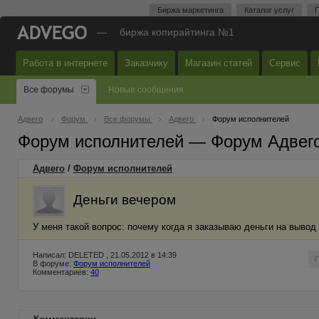
Биржа маркетинга
Каталог услуг
П
—
биржа копирайтинга №1
Работа в интернете
Заказчику
Магазин статей
Сервис
Все форумы
Новые сообщения
Адвего
Форум
Все форумы
Адвего
Форум исполнителей
Форум исполнителей — Форум Адвег
Адвего
/
Форум исполнителей
Деньги вечером
У меня такой вопрос: почему когда я заказываю деньги на вывод
Написал: DELETED , 21.05.2012 в 14:39
В форуме:
Форум исполнителей
Комментариев:
40