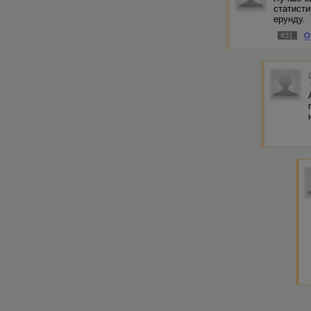
статисти
ерунду.
#31
О