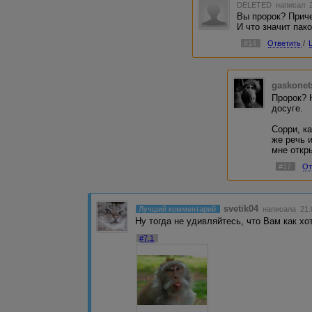
DELETED
написал 2
Вы пророк? Приче
И что значит пак
#14
Ответить
/
gaskonet
Пророк? 
досуге.
Сорри, ка
же речь 
мне откры
#17
От
svetik04
Лучший комментарий
написала 21.
Ну тогда не удивляйтесь, что Вам как хот
#7.1