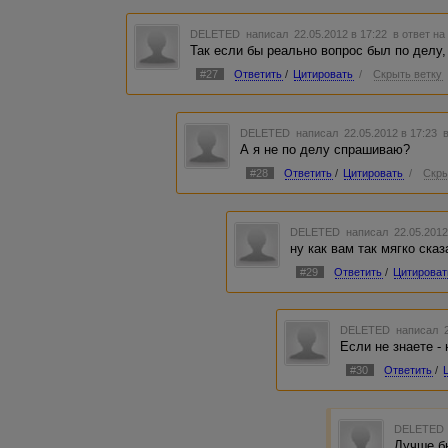
DELETED
написал 22.05.2012 в 17:22
в ответ на
Так если бы реально вопрос был по делу, а
#27
Ответить
/
Цитировать
/
Скрыть ветку
DELETED
написал 22.05.2012 в 17:23
А я не по делу спрашиваю?
#28
Ответить
/
Цитировать
/
Скры
DELETED
написал 22.05.2012
ну как вам так мягко сказа
#29
Ответить
/
Цитироват
DELETED
написал 2
Если не знаете -
#30
Ответить
/
DELETED
Лучше б