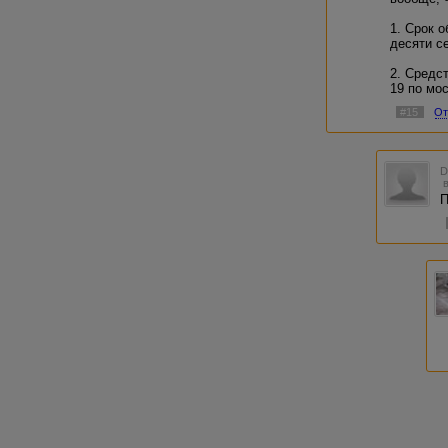
1. Срок 
десяти с
2. Средс
19 по мо
#15
От
П