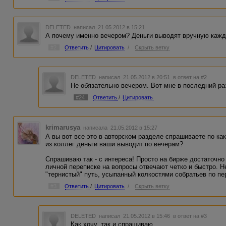
DELETED
написал 21.05.2012 в 15:21
А почему именно вечером? Деньги выводят вручную каж
#2
Ответить
/
Цитировать
/
Скрыть ветку
DELETED
написал 21.05.2012 в 20:51
в ответ на #2
Не обязательно вечером. Вот мне в последний ра
#24
Ответить
/
Цитировать
krimarusya
написала 21.05.2012 в 15:27
А вы вот все это в авторском разделе спрашиваете по ка
из коллег деньги ваши выводит по вечерам?
Спрашиваю так - с интереса! Просто на бирже достаточно
личной переписке на вопросы отвечают четко и быстро. 
"тернистый" путь, усыпанный колкостями собратьев по пер
#3
Ответить
/
Цитировать
/
Скрыть ветку
DELETED
написал 21.05.2012 в 15:46
в ответ на #3
Как хочу, так и спрашиваю.