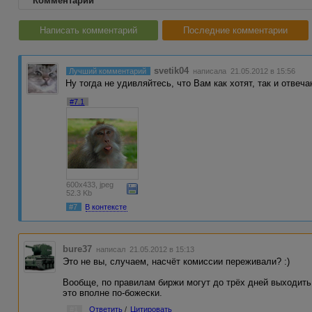
Комментарии
Написать комментарий
Последние комментарии
svetik04
Лучший комментарий
написала 21.05.2012 в 15:56
Ну тогда не удивляйтесь, что Вам как хотят, так и отвеча
#7.1
600x433, jpeg
52.3 Kb
#7
В контексте
bure37
написал 21.05.2012 в 15:13
Это не вы, случаем, насчёт комиссии переживали? :)
Вообще, по правилам биржи могут до трёх дней выходить
это вполне по-божески.
#1
Ответить
/
Цитировать