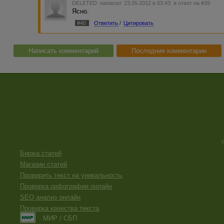
DELETED
написал 23.05.2012 в 03:43
в ответ на #39
Ясно.
#40
Ответить
/
Цитировать
Написать комментарий
Последние комментарии
Биржа статей
Магазин статей
Проверить текст на уникальность
Проверка орфографии онлайн
SEO анализ онлайн
Проверка качества текста
МИР / СБП