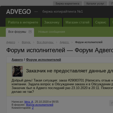
Биржа маркетинга
Каталог услуг
П
—
биржа копирайтинга №1
Работа в интернете
Заказчику
Магазин статей
Сервис
Все форумы
Новые сообщения
Адвего
Форум
Все форумы
Адвего
Форум исполнителей
Форум исполнителей — Форум Адвег
Адвего
/
Форум исполнителей
Заказчик не предоставляет данные дл
Добрый день! Такая ситуация: заказ #29083701 (Написать отзыв 
компании. Задала вопрос в Обсуждении заказа и в Обсуждении раб
Заказчик был в Адвего последний раз 23.10.2020 в 20:11. Помог
делаю не так?
Написал:
Vera_A
, 25.10.2020 в 09:55
В форуме:
Форум исполнителей
Комментариев:
2