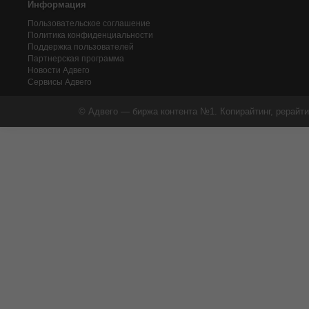
Информация
Пользовательское соглашение
Политика конфиденциальности
Поддержка пользователей
Партнерская программа
Новости Адвего
Сервисы Адвего
© Адвего — биржа контента №1. Копирайтинг, рерайти