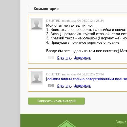
Комментарии
DELETED
написала 04.06.2012 в 23:34
Мой опыт не так велик, но:
1. Внимательно проверить на ошибки и опечат
2. Абзацы разделить пустой строкой, если ест
3. Краткий текст - небольшой (! воруют же), н
4. Придумать понятное короткое описание.
Вроде бы все... дальше там все понятно;) Мо
#1
Ответить
/
Цитировать
DELETED
написала 04.06.2012 в 23:34
[
ссылки видны только авторизованным польз
#2
Ответить
/
Цитировать
Написать комментарий
Биржа