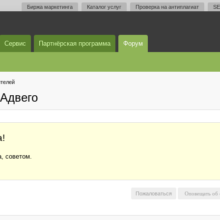
Биржа маркетинга
Каталог услуг
Проверка на антиплагиат
SE
Сервис
Партнёрская программа
Форум
телей
Адвего
!
, советом.
Пожаловаться