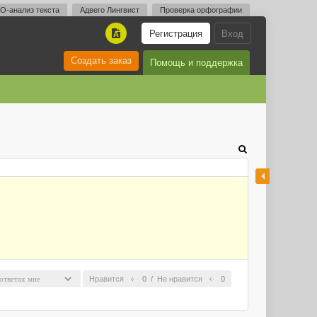
O-анализ текста
Адвего Лингвист
Проверка орфографии
Регистрация
Вход
A
Создать заказ
Помощь и поддержка
Нравится
0
/
Не нравится
0