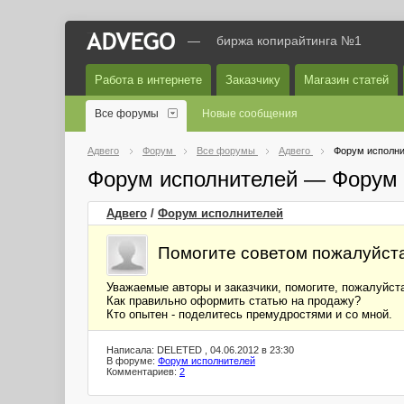
—
биржа копирайтинга №1
Работа в интернете
Заказчику
Магазин статей
Все форумы
Новые сообщения
Адвего
Форум
Все форумы
Адвего
Форум исполни
Форум исполнителей — Форум 
Адвего
/
Форум исполнителей
Помогите советом пожалуйста
Уважаемые авторы и заказчики, помогите, пожалуйста
Как правильно оформить статью на продажу?
Кто опытен - поделитесь премудростями и со мной.
Написала: DELETED , 04.06.2012 в 23:30
В форуме:
Форум исполнителей
Комментариев:
2