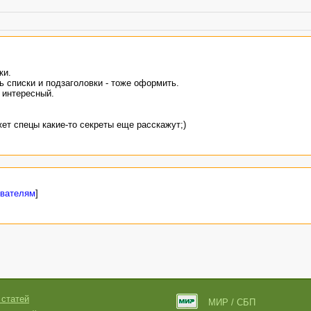
ки.
ь списки и подзаголовки - тоже оформить.
о интересный.
жет спецы какие-то секреты еще расскажут;)
ователям
]
 статей
МИР / СБП