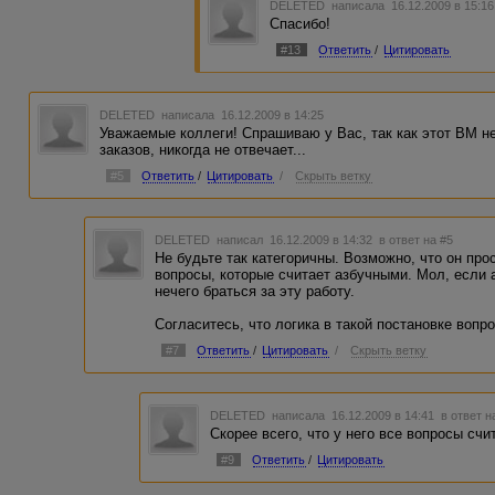
DELETED
написала 16.12.2009 в 15:1
Спасибо!
#13
Ответить
/
Цитировать
DELETED
написала 16.12.2009 в 14:25
Уважаемые коллеги! Спрашиваю у Вас, так как этот ВМ н
заказов, никогда не отвечает...
#5
Ответить
/
Цитировать
/
Скрыть ветку
DELETED
написал 16.12.2009 в 14:32
в ответ на #5
Не будьте так категоричны. Возможно, что он про
вопросы, которые считает азбучными. Мол, если а
нечего браться за эту работу.
Согласитесь, что логика в такой постановке вопро
#7
Ответить
/
Цитировать
/
Скрыть ветку
DELETED
написала 16.12.2009 в 14:41
в ответ н
Скорее всего, что у него все вопросы счи
#9
Ответить
/
Цитировать