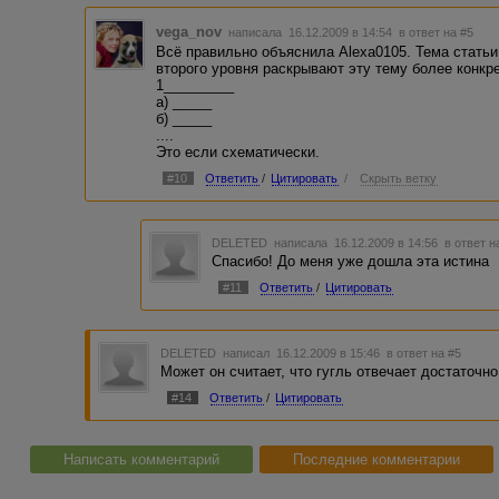
vega_nov
написала 16.12.2009 в 14:54
в ответ на #5
Всё правильно объяснила Alexa0105. Тема статьи 
второго уровня раскрывают эту тему более конкр
1_________
а) _____
б) _____
....
Это если схематически.
#10
Ответить
/
Цитировать
/
Скрыть ветку
DELETED
написала 16.12.2009 в 14:56
в ответ н
Спасибо! До меня уже дошла эта истина
#11
Ответить
/
Цитировать
DELETED
написал 16.12.2009 в 15:46
в ответ на #5
Может он считает, что гугль отвечает достаточн
#14
Ответить
/
Цитировать
Написать комментарий
Последние комментарии