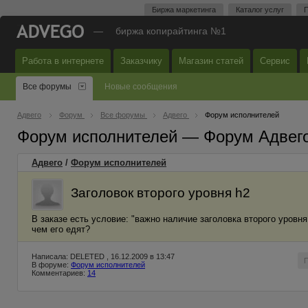
Биржа маркетинга
Каталог услуг
П
—
биржа копирайтинга №1
Работа в интернете
Заказчику
Магазин статей
Сервис
Все форумы
Новые сообщения
Адвего
Форум
Все форумы
Адвего
Форум исполнителей
Форум исполнителей — Форум Адвег
Адвего
/
Форум исполнителей
Заголовок второго уровня h2
В заказе есть условие: "важно наличие заголовка второго уровня 
чем его едят?
Написала: DELETED , 16.12.2009 в 13:47
В форуме:
Форум исполнителей
Комментариев:
14