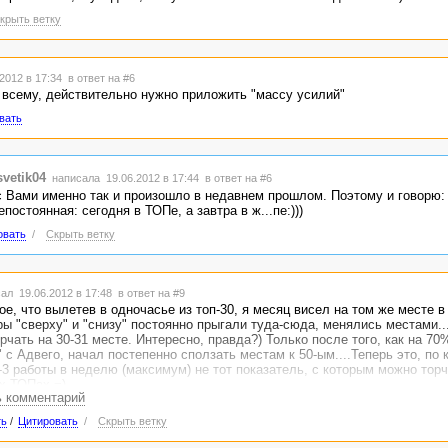
крыть ветку
2012 в 17:34
в ответ на #6
о всему, действительно нужно приложить "массу усилий"
вать
svetik04
написала 19.06.2012 в 17:44
в ответ на #6
с Вами именно так и произошло в недавнем прошлом. Поэтому и говорю:
постоянная: сегодня в ТОПе, а завтра в ж...пе:)))
овать
/
Скрыть ветку
ал 19.06.2012 в 17:48
в ответ на #9
е, что вылетев в одночасье из топ-30, я месяц висел на том же месте в 
ры "сверху" и "снизу" постоянно прыгали туда-сюда, менялись местами..
чать на 30-31 месте. Интересно, правда?) Только после того, как на 70
 с Адвего, начал постепенно сползать местам к 50-ым....Теперь это, по 
-3 работы в неделю (максимум) не тот показатель, с которым можно торч
х ТОПах =)
ь комментарий
ть
/
Цитировать
/
Скрыть ветку