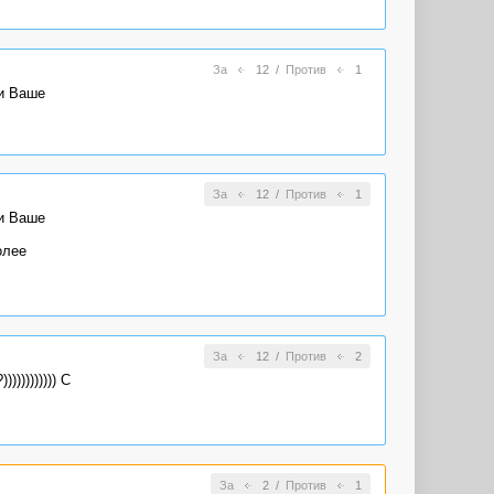
За
12
/
Против
1
 и Ваше
За
12
/
Против
1
 и Ваше
олее
За
12
/
Против
2
))))))))) С
За
2
/
Против
1