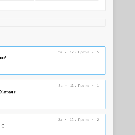
За
12
/
Против
5
мной
За
11
/
Против
1
 Хитрая и
За
12
/
Против
2
) С