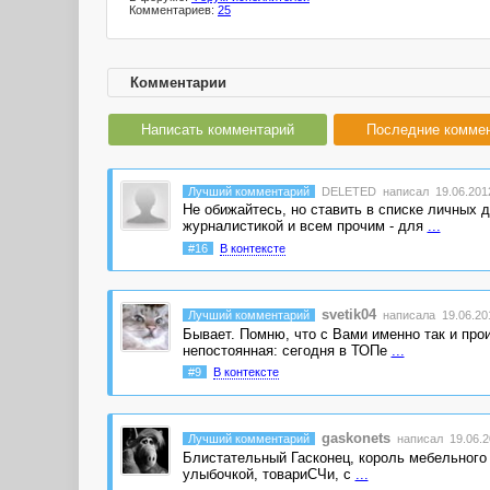
Комментариев:
25
Комментарии
Написать комментарий
Последние комме
Лучший комментарий
DELETED
написал 19.06.2012
Не обижайтесь, но ставить в списке личных 
журналистикой и всем прочим - для
...
#16
В контексте
svetik04
Лучший комментарий
написала 19.06.201
Бывает. Помню, что с Вами именно так и про
непостоянная: сегодня в ТОПе
...
#9
В контексте
gaskonets
Лучший комментарий
написал 19.06.20
Блистательный Гасконец, король мебельного кон
улыбочкой, товариСЧи, с
...