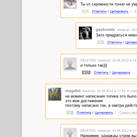
Ты от скромности точно не умр
#3
Ответить
/
Цитировать
/
С
gaskonets
написал 19.0
Зато придраться невозм
#4
Ответить
/
Цитиро
DELETED
написал 19.06.2012 в 1
и только так)))
#17
Ответить
/
Цитировать
megahit
написал 19.06.2012 в 17:31
в отве
на момент написания топика это было
это мое достижение
поэтому написано так, а завтра дейс
#5
Ответить
/
Цитировать
/
Скрыть вет
DELETED
написал 19.06.2012 в 1
Например: однажды утром вы пр