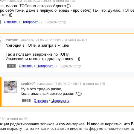
k04
написала 20.06.2012 в 16:58
в ответ на #22
ее, слоган ТОПовых авторов Адвего:)))
про себя тоже, даже в первую очередь - про себя:) Так что, думаю, ТОПо
тся:)))
Ответить
/
Цитировать
/
Скрыть ветку
cursor
написала 21.06.2012 в 00:17
в ответ на #23
/сегодня в ТОПе, а завтра в ж...пе/
Так и ползаем вверх-вниз по ТОПу.
Измозолили многострадальную попу... ))
#25
Ответить
/
Цитировать
/
Скрыть ветку
svetik04
написала 21.06.2012 в 09:21
в ответ на #25
Ну а это трудно разве,
Коль анальный вектор развит?:)))
#26
Ответить
/
Цитировать
17:39
в ответ на #5
нкции редактирования топиков и комментариев. И вполне вероятно, что 
емя вырастут, а топик так и останется висеть на форуме в неизменном в