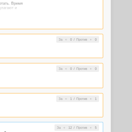
отать. Время
длагают и
За
0
/
Против
0
За
0
/
Против
0
За
1
/
Против
1
За
12
/
Против
5