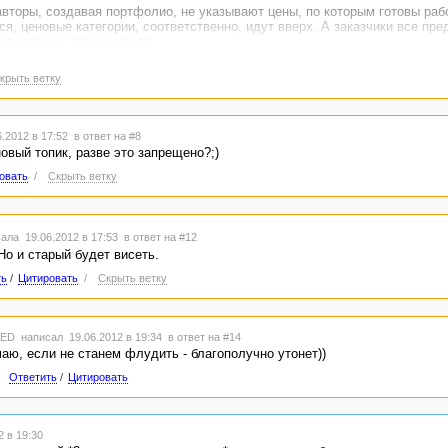
авторы, создавая портфолио, не указывают цены, по которым готовы раб
я, ценовые категории, соответственно, идут вверх. А заказчики все пре
из которых автор вырос:)
крыть ветку
.2012 в 17:52
в ответ на #8
овый топик, разве это запрещено?;)
овать
/
Скрыть ветку
ала 19.06.2012 в 17:53
в ответ на #12
Но и старый будет висеть.
ть
/
Цитировать
/
Скрыть ветку
TED
написал 19.06.2012 в 19:34
в ответ на #14
аю, если не станем флудить - благополучно утонет))
Ответить
/
Цитировать
 в 19:30