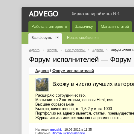
—
биржа копирайтинга №1
Работа в интернете
Заказчику
Магазин статей
Все форумы
Новые сообщения
Адвего
Форум
Все форумы
Адвего
Форум исполни
Форум исполнителей — Форум 
Адвего
/
Форум исполнителей
Вхожу в число лучших авторов
Расширяю сотрудничество.
Машинистка 2 категории, основы Html, css
Высшее образование
Быстро, качественно, от 1,5-2 у.е. за 1000
Портфолио на адвего имеется, статьи, преимуществ
Журналистика или рекламная направленность.
Написал:
megahit
, 19.06.2012 в 11:35
В форуме:
Форум исполнителей