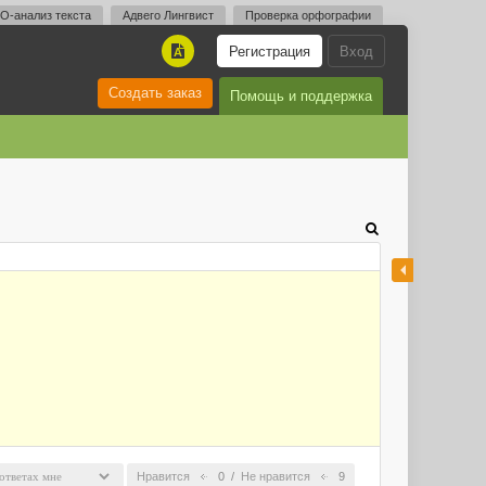
O-анализ текста
Адвего Лингвист
Проверка орфографии
Регистрация
Вход
A
Создать заказ
Помощь и поддержка
Нравится
0
/
Не нравится
9