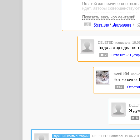
По этой же причине опытные 
идет, авторы совершенствуютс
предлагают работу по ценам, 
Показать весь комментарий
#8
Ответить
/
Цитировать
/
С
DELETED
написала 19.06
Тогда автор сделает н
#12
Ответить
/
Цитир
svetik04
напис
Нет конечно. 
#14
Ответи
DELE
Я дум
#18
Лучший комментарий
DELETED
написал 19.06.2012