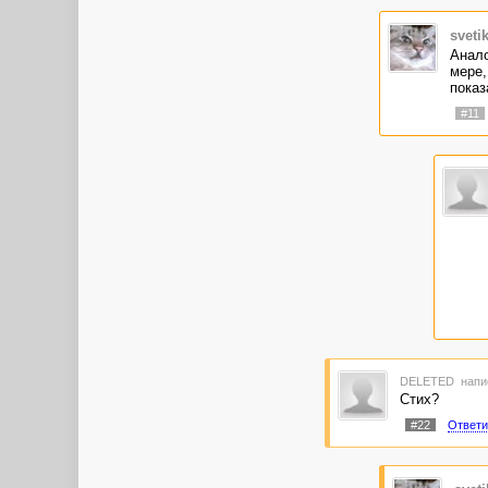
sveti
Анало
мере,
показ
#11
DELETED
напи
Стих?
#22
Ответи