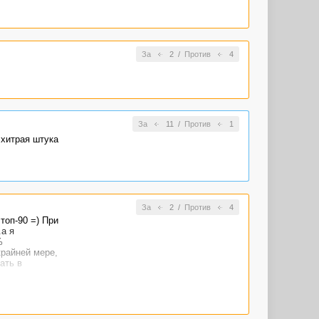
За
2
/
Против
4
За
11
/
Против
1
 хитрая штука
За
2
/
Против
4
топ-90 =) При
.а я
%
крайней мере,
ать в