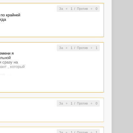
За
1
/
Против
0
 по крайней
гда
За
1
/
Против
1
ремени я
ельной
и сразу на
нт , который
ОП- не
щутил. =)
За
1
/
Против
0
За
1
/
Против
1