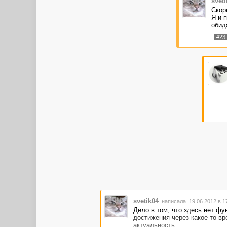
sveti
Скор
Я и 
обидя
#23
svetik04
написала 19.06.2012 в 
Дело в том, что здесь нет фу
достижения через какое-то вр
актуальность.