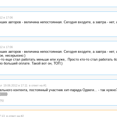
2 в 17:06
ших авторов - величина непостоянная. Сегодня входите, а завтра - нет,
2 в 17:06
ших авторов - величина непостоянная. Сегодня входите, а завтра - нет,
е, несерьезно:)
о-то еще стал работать меньше или хуже,. Просто кто-то стал работать б
о большей оплате. Такой вот он, ТОП:)
л 19.06.2012 в 17:11
в ответ на #1
ного контента, постоянный участник хит-парада Одвеги... - так нужно?)))
)))))
тку
17:13
в ответ на #2