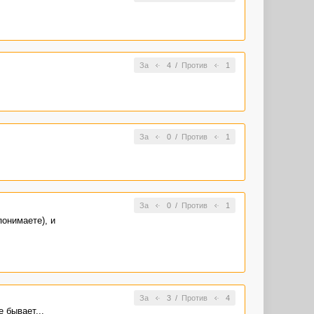
За
4
/
Против
1
За
0
/
Против
1
За
0
/
Против
1
онимаете), и
За
3
/
Против
4
 бывает...