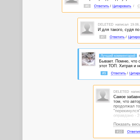
#6
Ответить
/
Цитировать
/
С
DELETED
написал 19.06.
И для такого, судя п
#7
Ответить
/
Цитиро
Лучший комментарий
Бывает. Помню, что 
этот ТОП. Хитрая и не
#9
Ответить
/
Цитир
DELETED
напис
Самое забавно
том, что авто
продолжал тор
"перекинулся"
оправдано - 2
разнообразны
Показать вес
#10
Ответи