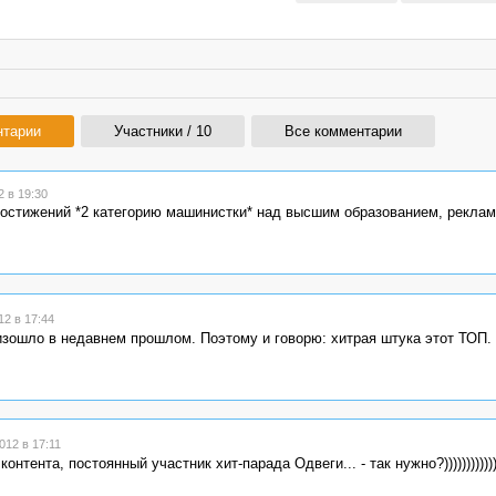
нтарии
Участники / 10
Все комментарии
 в 19:30
достижений *2 категорию машинистки* над высшим образованием, рекла
2 в 17:44
изошло в недавнем прошлом. Поэтому и говорю: хитрая штука этот ТОП.
12 в 17:11
тента, постоянный участник хит-парада Одвеги... - так нужно?)))))))))))