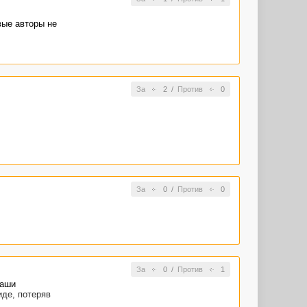
вые авторы не
За
2
/
Против
0
За
0
/
Против
0
За
0
/
Против
1
Ваши
иде, потеряв