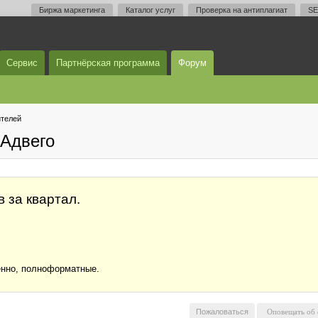
Биржа маркетинга
Каталог услуг
Проверка на антиплагиат
SE
Сервис
Партнёрская программа
Форум
телей
Адвего
 за квартал.
енно, полноформатные.
Пожаловаться