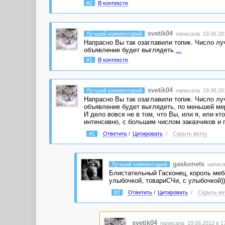
#2
В контексте
svetik04
Лучший комментарий
написала 19.06.201
Напрасно Вы так озаглавили топик. Число луч
объявление будет выглядеть
...
#1
В контексте
svetik04
Лучший комментарий
написала 19.06.201
Напрасно Вы так озаглавили топик. Число луч
объявление будет выглядеть, по меньшей мер
И дело вовсе не в том, что Вы, или я, или кт
интенсивно, с большим числом заказчиков и п
#1
Ответить
/
Цитировать
/
Скрыть ветку
gaskonets
Лучший комментарий
написа
Блистательный Гасконец, король мебель
улыбочкой, товариСЧи, с улыбочкой))))
#2
Ответить
/
Цитировать
/
Скрыть ве
svetik04
написала 19.06.2012 в 