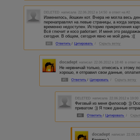
DELETED
написала 22.06.2012 в 14:50
в ответ на #2
Изменилось, йошкин кот. Вчера не могла весь ден
перенаправлял на левые страницы, а когда запра
временно недоступен. Историю прикрепления карт
Всё глючит и косо работает. И меня это раздража
сегодня. В общем, сегодня явно не мой день :((
#4
Ответить
/
Цитировать
/
Скрыть ветку
docadept
написал 22.06.2012 в 18:48
в ответ н
Не нервничай только, отнесись к этому 
хорошо, я отправил свои данные, оплатил
#5
Ответить
/
Цитировать
/
Скрыть ветку
DELETED
написала 22.06.2012 в 19:0
Фиговый из меня философ :)) Ос
приватом :)) Я тоже данные отпр
#6
Ответить
/
Цитировать
/
Скрыт
docadept
написал 22.06.20
Крепись)