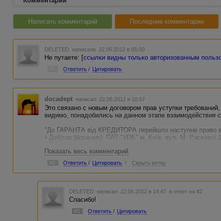
Комментарии
Написать комментарий
Последние комментарии
DELETED
написала 22.06.2012 в 05:00
Не путаете: [
ссылки видны только авторизованным польз
#1
Ответить
/
Цитировать
docadept
написал 22.06.2012 в 10:57
Это связано с новым договором прав уступки требований,
видимо, понадобились на данном этапе взаимодействия с
"До ГАРАНТА від КРЕДИТОРА перейшло наступне право в
• Дебітор (боржник): ПАТ "УПБ" м. Київ, вул. М. Расков
• Документ, правовстановлюючий дебіторську заборговані
Показать весь комментарий
на депозит «УНІВЕРСАЛЬНИЙ» від 7 лютого 2012 року.
• Розмір відступлення прав вимоги: 1000 гривень основно
#2
Ответить
/
Цитировать
/
Скрыть ветку
ставки по депозиту."
Кроме того, что средства переводятся на наши банковские
личные данные о себе нужно еще раз ввести на украинско
DELETED
написал 22.06.2012 в 14:47
в ответ на #2
Спасибо!
#3
Ответить
/
Цитировать