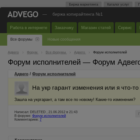
Биржа маркетинга
Каталог услуг
П
—
биржа копирайтинга №1
Работа в интернете
Заказчику
Магазин статей
Сервис
Все форумы
Новые сообщения
Адвего
Форум
Все форумы
Адвего
Форум исполнителей
Форум исполнителей — Форум Адвег
Адвего
/
Форум исполнителей
На укр гарант изменения или я что-то
Зашла на укргарант, а там все по новому! Какие-то изменения?
Написал: DELETED , 21.06.2012 в 21:43
В форуме:
Форум исполнителей
Комментариев:
7