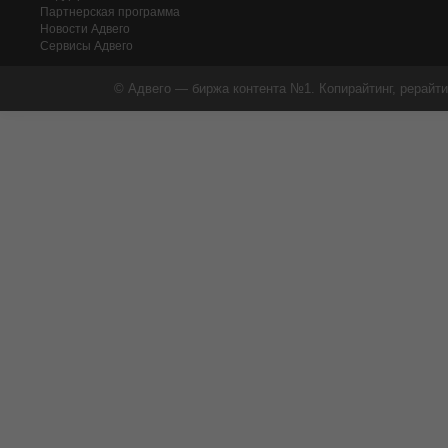
Партнерская программа
Новости Адвего
Сервисы Адвего
© Адвего — биржа контента №1. Копирайтинг, рерайти