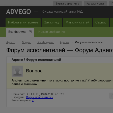
Биржа маркетинга
Каталог услуг
П
—
биржа копирайтинга №1
Работа в интернете
Заказчику
Магазин статей
Сервис
Все форумы
Новые сообщения
Адвего
Форум
Все форумы
Адвего
Форум исполнителей
Форум исполнителей — Форум Адвег
Адвего
/
Форум исполнителей
Вопрос
Andreiii, расскажи мне что в моих постах не так? У тебя хороша
сайте о машинах.
Написала: DELETED , 13.04.2008 в 19:12
В форуме:
Форум исполнителей
Комментариев:
7