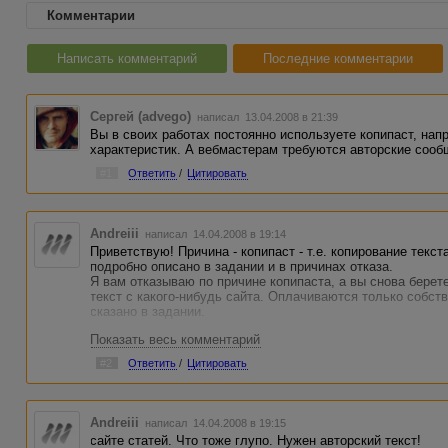
Комментарии
Написать комментарий
Последние комментарии
Сергей (advego)
написал 13.04.2008 в 21:39
Вы в своих работах постоянно используете копипаст, на
характеристик. А вебмастерам требуются авторские сооб
#1
Ответить
/
Цитировать
Andreiii
написал 14.04.2008 в 19:14
Приветствую! Причина - копипаст - т.е. копирование текст
подробно описано в задании и в причинах отказа.
Я вам отказываю по причине копипаста, а вы снова берете
текст с какого-нибудь сайта. Оплачиваются только собст
сказано в задании.
Показать весь комментарий
Также хочу дать пояснения для таких вот креативщиков: 
генерирует более-менее связный текст, но только с точк
#2
Ответить
/
Цитировать
при этом получается полная бессмыслица. Смешно читать
вопрос о том, где можно получить кредит на покупку лам
обменяться фотографиями крутых автомобилей (ключевые
должен быть не просто авторским, он должен быть осмыс
Andreiii
написал 14.04.2008 в 19:15
предложений. Об этом тоже сказано в задании.
сайте статей. Что тоже глупо. Нужен авторский текст!
А кто-то просто берет и компилирует текст из двух-трех