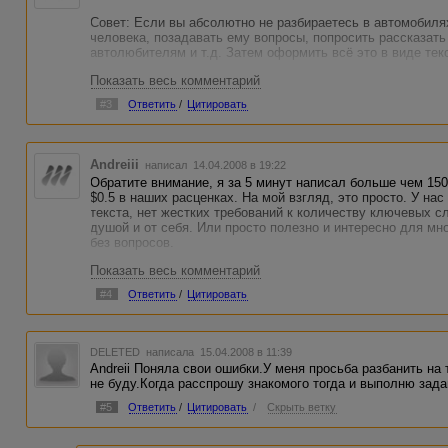
Совет: Если вы абсолютно не разбираетесь в автомобиля
человека, позадавать ему вопросы, попросить рассказать
автолюбителям и т.д. Затем оформить всё это в виде текс
Показать весь комментарий
Мы пока не оплачиваем комментарии, а многие другие ве
случае еще проще - просите знающего человека подумать
#3
Ответить
/
Цитировать
ваши знакомые люди не отказываются помочь бесплатно 
авторитетны. А вы заработаете на этом деньги! Желаю уд
Andreiii
написал 14.04.2008 в 19:22
Обратите внимание, я за 5 минут написал больше чем 150
$0.5 в наших расценках. На мой взгляд, это просто. У на
текста, нет жестких требований к количеству ключевых с
душой и от себя. Или просто полезно и интересно для мно
без вопросов.
Показать весь комментарий
#4
Ответить
/
Цитировать
DELETED
написала 15.04.2008 в 11:39
Andreii Поняла свои ошибки.У меня просьба разбанить на
не буду.Когда расспрошу знакомого тогда и выполню зада
#5
Ответить
/
Цитировать
/
Скрыть ветку