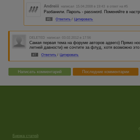
Andreiii
написал 15.04.2008 в 19:43
в ответ на #5
Разбанили. Пароль - password. Поменяйте в наст
#6
Ответить
/
Цитировать
DELETED
написал 03.02.2012 в 17:56
Самая первая тема на форуме авторов адвего) Прямо нос
летней давности) не сочтите за флуд, хотя возможно это 
#7
Ответить
/
Цитировать
Написать комментарий
Последние комментарии
Биржа статей