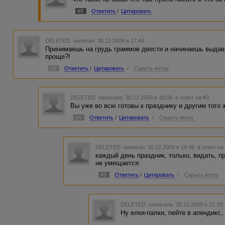
#9
Ответить
/
Цитировать
DELETED
написал 30.12.2009 в 17:44
Принимаешь на грудь граммов двести и начинаешь выдава
проще?!
#3
Ответить
/
Цитировать
/
Скрыть ветку
DELETED
написала 30.12.2009 в 18:08
в ответ на #3
Вы уже во всю готовы к празднику и другим того ж
#4
Ответить
/
Цитировать
/
Скрыть ветку
DELETED
написал 30.12.2009 в 18:46
в ответ на
каждый день праздник, только, видать, п
не умещается.
#5
Ответить
/
Цитировать
/
Скрыть ветку
DELETED
написала 30.12.2009 в 21:1
Ну елки-палки, пейте в апендикс,