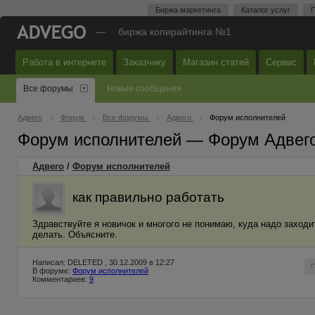
Биржа маркетинга
Каталог услуг
П
—
биржа копирайтинга №1
Работа в интернете
Заказчику
Магазин статей
Сервис
Все форумы
Новые сообщения
Адвего
Форум
Все форумы
Адвего
Форум исполнителей
Форум исполнителей — Форум Адвег
Адвего
/
Форум исполнителей
как правильно работать
Здравствуйте я новичок и многого не понимаю, куда надо заходит
делать. Объясните.
Написал: DELETED , 30.12.2009 в 12:27
В форуме:
Форум исполнителей
Комментариев:
9