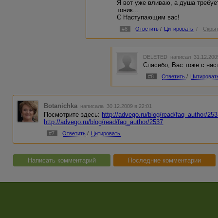
Я вот уже вливаю, а душа требуе
тоник...
С Наступающим вас!
#6
Ответить
/
Цитировать
/
Скрыт
DELETED
написал 31.12.200
Спасибо, Вас тоже с нас
#8
Ответить
/
Цитироват
Botanichka
написала 30.12.2009 в 22:01
Посмотрите здесь:
http://advego.ru/blog/read/faq_author/25
http://advego.ru/blog/read/faq_author/2537
#7
Ответить
/
Цитировать
Написать комментарий
Последние комментарии