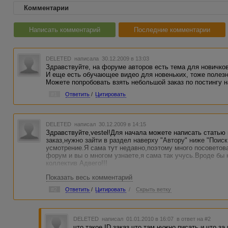
Комментарии
Написать комментарий
Последние комментарии
DELETED
написала 30.12.2009 в 13:03
Здравствуйте, на форуме авторов есть тема для новичко
И еще есть обучающее видео для новеньких, тоже полез
Можете попробовать взять небольшой заказ по постингу 
#1
Ответить
/
Цитировать
DELETED
написал 30.12.2009 в 14:15
Здравствуйте,vestel!Для начала можете написать статью 
заказ,нужно зайти в раздел наверху "Автору" ниже "Поиск
усмотрение.Я сама тут недавно,поэтому много посоветова
форум и вы о многом узнаете,я сама так учусь.Вроде бы
коллектив Адвего!!!
Показать весь комментарий
#2
Ответить
/
Цитировать
/
Скрыть ветку
DELETED
написал 01.01.2010 в 16:07
в ответ на #2
что такое ID заказ что там нужно писать и что з