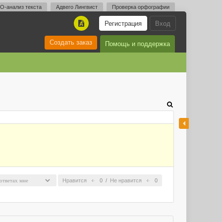
O-анализ текста
Адвего Лингвист
Проверка орфографии
Регистрация
Вход
A
Создать заказ
Помощь и поддержка
Нравится
0
/
Не нравится
0