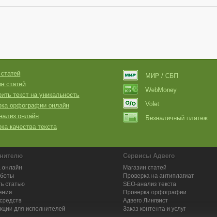
 статей
МИР / СБП
н статей
WebMoney
ить текст на уникальность
Volet
рка орфографии онлайн
нализ онлайн
Безналичный платеж
ка качества текста
нителю
Сервисы Адвего
 онлайн
Магазин статей
аботы
Проверка на антиплагиат
ь статью
SEO-анализ текста
ения
Проверка орфографии
средств
Адвего
Лингвист
кции для исполнителей
Заказ контента и услуг