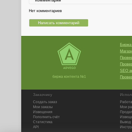
Комментарии
Нет комментариев
Написать комментарий
Биржа
Магази
Провер
Прове
SEO а
биржа контента №1
Провер
Заказчику
Испол
Создать заказ
Работа
Мои заказы
Мои р
Извещения
Продат
Пополнить счёт
Извещ
Статистика
Вывод 
API
Инстру