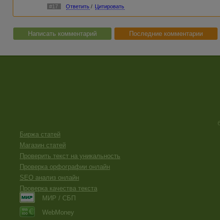
#17
Ответить
/
Цитировать
И конечно я имела в виду совсем не то, что нужно менять 
несколько месяцев, например! :)
Написать комментарий
Последние комментарии
Биржа статей
Магазин статей
Проверить текст на уникальность
Проверка орфографии онлайн
SEO анализ онлайн
Проверка качества текста
МИР / СБП
WebMoney