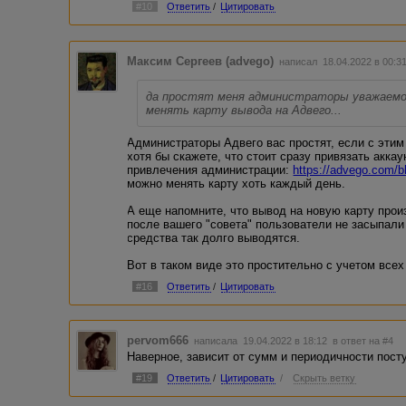
#10
Ответить
/
Цитировать
Максим Сергеев (advego)
написал 18.04.2022 в 00:
да простят меня администраторы уважаемог
менять карту вывода на Адвего...
Администраторы Адвего вас простят, если с этим
хотя бы скажете, что стоит сразу привязать аккау
привлечения администрации:
https://advego.com/b
можно менять карту хоть каждый день.
А еще напомните, что вывод на новую карту прои
после вашего "совета" пользователи не засыпал
средства так долго выводятся.
Вот в таком виде это простительно с учетом всех
#16
Ответить
/
Цитировать
pervom666
написала 19.04.2022 в 18:12
в ответ на #4
Наверное, зависит от сумм и периодичности пост
#19
Ответить
/
Цитировать
/
Скрыть ветку