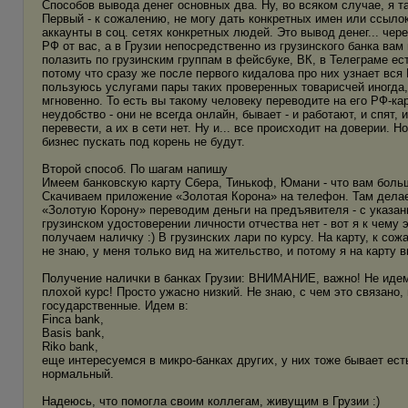
Способов вывода денег основных два. Ну, во всяком случае, я т
Первый - к сожалению, не могу дать конкретных имен или ссылок,
аккаунты в соц. сетях конкретных людей. Это вывод денег... чер
РФ от вас, а в Грузии непосредственно из грузинского банка вам
полазить по грузинским группам в фейсбуке, ВК, в Телеграме е
потому что сразу же после первого кидалова про них узнает вся Г
пользуюсь услугами пары таких проверенных товарисчей иногда, 
мгновенно. То есть вы такому человеку переводите на его РФ-карт
неудобство - они не всегда онлайн, бывает - и работают, и спят,
перевести, а их в сети нет. Ну и... все происходит на доверии. 
бизнес пускать под корень не будут.
Второй способ. По шагам напишу
Имеем банковскую карту Сбера, Тинькоф, Юмани - что вам больш
Скачиваем приложение «Золотая Корона» на телефон. Там дела
«Золотую Корону» переводим деньги на предъявителя - с указан
грузинском удостоверении личности отчества нет - вот я к чему
получаем наличку :) В грузинских лари по курсу. На карту, к со
не знаю, у меня только вид на жительство, и потому я на карту в
Получение налички в банках Грузии: ВНИМАНИЕ, важно! Не идем 
плохой курс! Просто ужасно низкий. Не знаю, с чем это связано, 
государственные. Идем в:
Finca bank,
Basis bank,
Riko bank,
еще интересуемся в микро-банках других, у них тоже бывает ест
нормальный.
Надеюсь, что помогла своим коллегам, живущим в Грузии :)