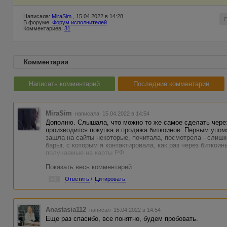
Написала:
MiraSim
, 15.04.2022 в 14:28
В форуме:
Форум исполнителей
Комментариев:
31
Комментарии
Написать комментарий
Последние комментарии
MiraSim
написала 15.04.2022 в 14:54
Дополню. Слышала, что можно то же самое сделать через
производится покупка и продажа биткоинов. Первым упом
зашла на сайты некоторые, почитала, посмотрела - слишк
барыг, с которым я контактировала, как раз через биткои
получаемые на карты РФ.
Показать весь комментарий
Вестерн Юнион, Быстроденьги - НЕ РАБОТАЕТ. Во всяком
#1
Ответить
/
Цитировать
Anastasia112
написал 15.04.2022 в 14:54
Еще раз спасибо, все понятно, будем пробовать.