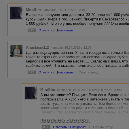
MiraSim
написала 16.04.2022 в 10:16
Вчера сын получал мои денежки. 33.20 лари за 1 000 рубл
курсы были вчера в гос. банках: Либерти и Сакартвелос - 
1 000 рублей. Кто-то у них вообще получает??? Они вооб
#12
Ответить
/
Цитировать
Anastasia112
написал 16.04.2022 в 12:08
Да, разница существенная. У нас в городе есть только Ba
какая-то странная информация относительно курса рубля.
берлоги и все уточнять на месте..... Согласна с вами, чт
грабительский. Что сказать, политика вновь показала себ
#13
Ответить
/
Цитировать
/
Скрыть ветку
MiraSim
написала 16.04.2022 в 18:41
в ответ на #13
А вы где живете? Поищите Рико банк. Вроде они
пооткрывали. А курс - его в интернете узнать у т
ехать туда и на месте узнавать. Тем более он ме
конце марта стояла рядом с банком в большой оч
Либерти, там всегда тусуются пенсионеры, и стоя
было оплатить кое-что, что только в Либерти прин
Показать весь комментарий
вырос с 31 до 36 рублей! Рядом в Финка банке :) 
#14
Ответить
/
Цитировать
/
Скрыть ветку