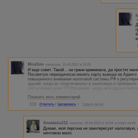
M
Д
г
б
к
MiraSim
написала 15.04.2022 в 15:05
И еще совет. Такой... на грани криминала, да простят м
Посоветую периодически менять карту вывода на Адвего.
повышенного внимания налоговой системы РФ к регулярн
друзей, когда их «подтягивали» в налоговую и требовали 
поступления денег??? Например - когда мои друзья получ
сдаваемую квартиру. Результат - требование платить нало
Показать весь комментарий
самозанятым. Но я например этого сделать не могу - ко
сайтах, и в Тинькоф и Сбер банках. Только по номеру те
#4
Ответить
/
Цитировать
/
Скрыть ветку
этому поводу в Москве пока не хочу. Но если прижмет - п
Anastasia112
написал 15.04.2022 в 18:54
в ответ на #4
Думаю, моя персона не заинтересует налоговую, 
ничтожно мало.