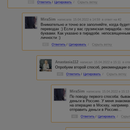
#2
Ответить
/
Цитировать
/
Скрыть ветку
MiraSim
написала 15.04.2022 в 14:59
в ответ на #2
Внимательно и точно все заполняйте, когда будет
переводах :) Если у вас грузинская пирадоба - п
буквами. Как указано в пирадобе. непосвященным
личности :)
#3
Ответить
/
Цитировать
/
Скрыть ветку
Anastasia112
написал 15.04.2022 в 15:11
в от
Опробуем второй способ, рекомендации о
#5
Ответить
/
Цитировать
/
Скрыть ветку
MiraSim
написала 15.04.2022 в 15:1
По поводу первого способа: быва
деньги в Россию. У меня знакома
на операцию в Москву, например.
отправить деньги в Россию...
#6
Ответить
/
Цитировать
/
Скрыт