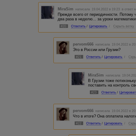
MiraSim
написала 19.04.2022 в 19:23
в ответ 
Прежде всего от периодичности. Потому 
два раза в неделю... за уроки математики.
#20
Ответить
/
Цитировать
/
Скрыть ветку
pervom666
написала 19.04.2022 в 2
Это в России или Грузии?
#21
Ответить
/
Цитировать
/
Скры
MiraSim
написала 19.04.20
В Грузии тоже потихоньку
поставить на контроль с
#23
Ответить
/
Цитироват
pervom666
написала 19.04.2022 в 2
Что в итоге? Она оплатила налог
#22
Ответить
/
Цитировать
/
Скры