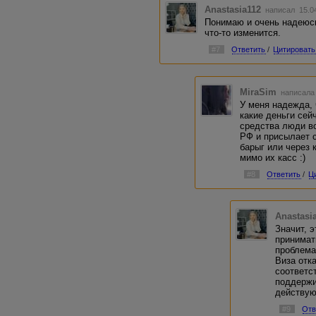
Anastasia112
написал 15.0
Понимаю и очень надеюс
что-то изменится.
#7
Ответить
/
Цитировать
MiraSim
написала 
У меня надежда, 
какие деньги сей
средства люди вс
РФ и присылает с
барыг или через 
мимо их касс :)
#8
Ответить
/
Ц
Anastasi
Значит, 
принимат
проблема
Виза отк
соответс
поддержи
действую
#9
Отв