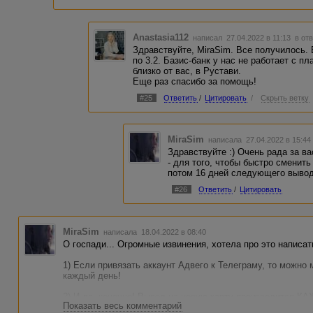
Anastasia112
написал 27.04.2022 в 11:13
в от
Здравствуйте, MiraSim. Все получилось. 
по 3.2. Базис-банк у нас не работает с 
близко от вас, в Рустави.
Еще раз спасибо за помощь!
#25
Ответить
/
Цитировать
/
Скрыть ветку
MiraSim
написала 27.04.2022 в 15:4
Здравствуйте :) Очень рада за ва
- для того, чтобы быстро сменит
потом 16 дней следующего вывода
#26
Ответить
/
Цитировать
MiraSim
написала 18.04.2022 в 08:40
О госпади... Огромные извинения, хотела про это написа
1) Если привязать аккаунт Адвего к Телеграму, то можно м
каждый день!
2) И да. конечно! Вывод на новую карту производится КА
Показать весь комментарий
зависимости от рейтинга.