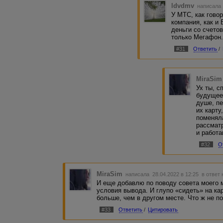
(покупала ее лет 5 наза
ldvdmv
написала 
когда была в России пере
У МТС, как говор
безумно дорого - для мен
компания, как и
хочу быть законопослушн
деньги со счето
дают сделать. А с друго
только Мегафон
видят как содрать налог
#31
Ответить
/
MiraSim
Ух ты, с
будущее
душе, пе
их карту
поменял
рассматр
и работа
#32
О
MiraSim
написала 28.04.2022 в 12:25
в ответ 
И еще добавлю по поводу совета моего 
условия вывода. И глупо «сидеть» на ка
больше, чем в другом месте. Что ж не по
#33
Ответить
/
Цитировать