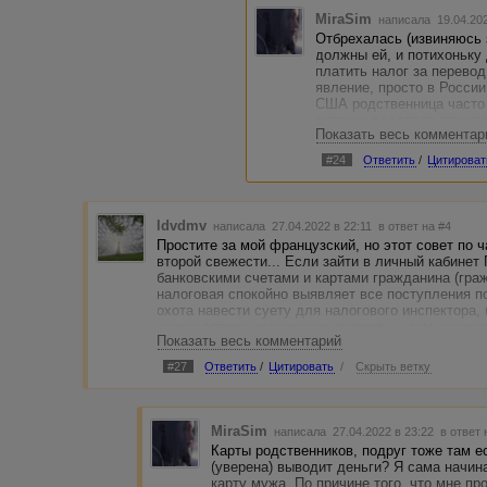
MiraSim
написала 19.04.20
Отбрехалась (извиняюсь з
должны ей, и потихоньку
платить налог за перево
явление, просто в России
США родственница часто 
соточку долларов пришлет
Показать весь комментар
Казалось бы - что проще 
только с получением нали
#24
Ответить
/
Цитироват
перечисленная с карты на
плане налогов :) Я не го
РФ это новое - когда кон
ldvdmv
написала 27.04.2022 в 22:11
в ответ на #4
Простите за мой французский, но этот совет по ч
второй свежести... Если зайти в личный кабинет 
банковскими счетами и картами гражданина (граж
налоговая спокойно выявляет все поступления п
охота навести суету для налогового инспектора
калькуляторе, вынуждена огорчить -- там наверня
Показать весь комментарий
#27
Ответить
/
Цитировать
/
Скрыть ветку
MiraSim
написала 27.04.2022 в 23:22
в ответ 
Карты родственников, подруг тоже там е
(уверена) выводит деньги? Я сама начин
карту мужа. По причине того, что мне пр