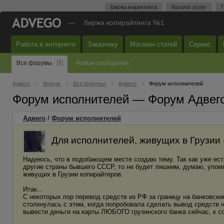
Биржа маркетинга
Каталог услуг
П
—
биржа копирайтинга №1
Работа в интернете
Заказчику
Магазин статей
Сервис
Все форумы
Новые сообщения
Адвего
Форум
Все форумы
Адвего
Форум исполнителей
Форум исполнителей — Форум Адвег
Адвего
/
Форум исполнителей
Для исполнителей, живущих в Грузии -
Надеюсь, что в подобающем месте создаю тему. Так как уже ест
другие страны бывшего СССР, то не будет лишним, думаю, упомян
живущих в Грузии копирайтеров.
Итак...
С некоторых пор перевод средств из РФ за границу на банковск
столкнулась с этим, когда попробовала сделать вывод средств н
вывести деньги на карты ЛЮБОГО грузинского банка сейчас, к с