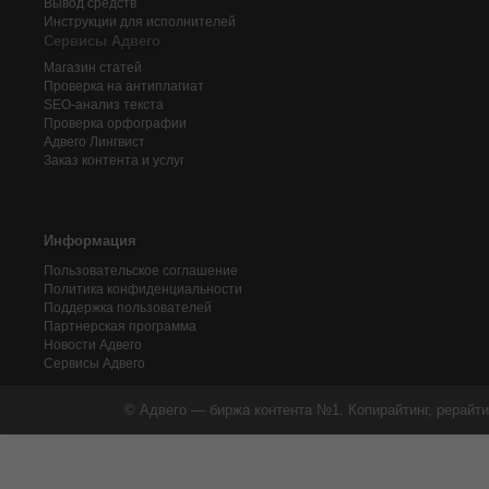
Вывод средств
Инструкции для исполнителей
Сервисы Адвего
Магазин статей
Проверка на антиплагиат
SEO-анализ текста
Проверка орфографии
Адвего
Лингвист
Заказ контента и услуг
Информация
Пользовательское соглашение
Политика конфиденциальности
Поддержка пользователей
Партнерская программа
Новости Адвего
Сервисы Адвего
© Адвего — биржа контента №1. Копирайтинг, рерайти