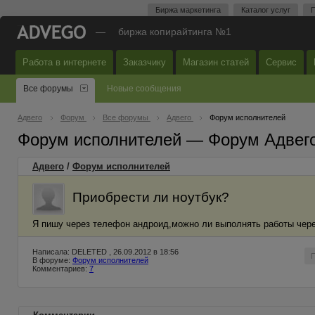
Биржа маркетинга
Каталог услуг
П
—
биржа копирайтинга №1
Работа в интернете
Заказчику
Магазин статей
Сервис
Все форумы
Новые сообщения
Адвего
Форум
Все форумы
Адвего
Форум исполнителей
Форум исполнителей — Форум Адвег
Адвего
/
Форум исполнителей
Приобрести ли ноутбук?
Я пишу через телефон андроид,можно ли выполнять работы чере
Написала: DELETED , 26.09.2012 в 18:56
В форуме:
Форум исполнителей
Комментариев:
7