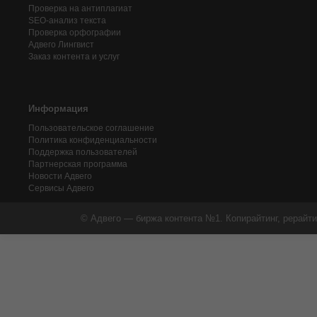
Проверка на антиплагиат
SEO-анализ текста
Проверка орфографии
Адвего
Лингвист
Заказ контента и услуг
Информация
Пользовательское соглашение
Политика конфиденциальности
Поддержка пользователей
Партнерская программа
Новости Адвего
Сервисы Адвего
© Адвего — биржа контента №1. Копирайтинг, рерайти