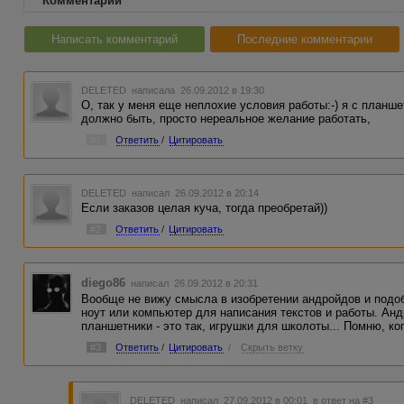
Комментарии
Написать комментарий
Последние комментарии
DELETED
написала 26.09.2012 в 19:30
О, так у меня еще неплохие условия работы:-) я с планше
должно быть, просто нереальное желание работать,
#1
Ответить
/
Цитировать
DELETED
написал 26.09.2012 в 20:14
Если заказов целая куча, тогда преобретай))
#2
Ответить
/
Цитировать
diego86
написал 26.09.2012 в 20:31
Вообще не вижу смысла в изобретении андройдов и подоб
ноут или компьютер для написания текстов и работы. Ан
планшетники - это так, игрушки для школоты... Помню, ко
#3
Ответить
/
Цитировать
/
Скрыть ветку
DELETED
написал 27.09.2012 в 00:01
в ответ на #3