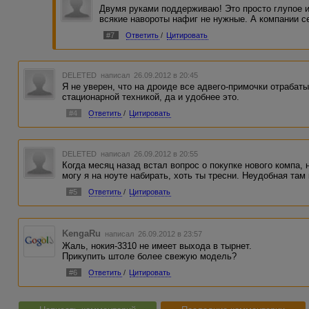
Двумя руками поддерживаю! Это просто глупое и
всякие навороты нафиг не нужные. А компании с
#7
Ответить
/
Цитировать
DELETED
написал 26.09.2012 в 20:45
Я не уверен, что на дроиде все адвего-примочки отрабат
стационарной техникой, да и удобнее это.
#4
Ответить
/
Цитировать
DELETED
написал 26.09.2012 в 20:55
Когда месяц назад встал вопрос о покупке нового компа, 
могу я на ноуте набирать, хоть ты тресни. Неудобная там
#5
Ответить
/
Цитировать
KengaRu
написал 26.09.2012 в 23:57
Жаль, нокия-3310 не имеет выхода в тырнет.
Прикупить штоле более свежую модель?
#6
Ответить
/
Цитировать