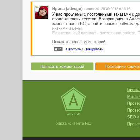
Ирина (advego)
написала 29.09.2012 в 16:16
У вас проблемы с постоянными заказами с д
продажи своих текстов. Возвращаясь в Адвег
заменят вас в БС, а найти новых проблема дл
низкими и цены.
Единственный вариант - постоянная работа. Т
Показать весь комментарий
#12
Ответить
/
Цитировать
Написать комментарий
Последние комме
Биржа
Магази
Провер
Прове
SEO а
биржа контента №1
Провер