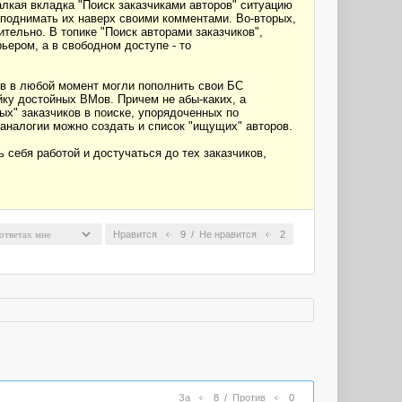
алкая вкладка "Поиск заказчиками авторов" ситуацию
т поднимать их наверх своими комментами. Во-вторых,
ительно. В топике "Поиск авторами заказчиков",
ьером, а в свободном доступе - то
ов в любой момент могли пополнить свои БС
ку достойных ВМов. Причем не абы-каких, а
ных" заказчиков в поиске, упорядоченных по
 аналогии можно создать и список "ищущих" авторов.
 себя работой и достучаться до тех заказчиков,
Нравится
9
/
Не нравится
2
За
8
/
Против
0