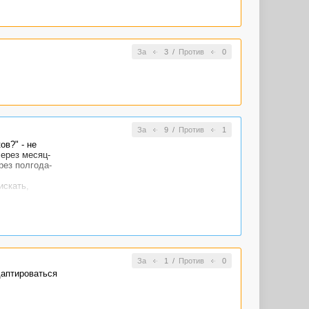
За
3
/
Против
0
За
9
/
Против
1
в?" - не
через месяц-
рез полгода-
искать,
дь в нашей
 нужны именно
ий психолог,
За
1
/
Против
0
даптироваться