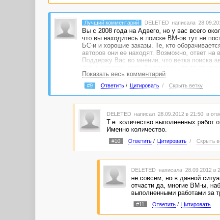
Лучший комментарий
DELETED
написала 28.09.201
Вы с 2008 года на Адвего, но у вас всего ок
что вы находитесь в поиске ВМ-ов тут не пост
БС-и и хорошие заказы. Те, кто оборачиваетс
авторов они ее находят. Возможно, ответ на 
Поддержу Вас во мнении, что ветка поиска а
очень хорошо, если бы админы что-то придум
Показать весь комментарий
#9
Ответить
/
Цитировать
/
Скрыть ветку
DELETED
написал 28.09.2012 в 21:50
в отв
Т.е. количество выполненных работ 
Именно количество.
#10
Ответить
/
Цитировать
/
Скрыть в
DELETED
написала 28.09.2012 в 
не совсем, но в данной ситу
отчасти да, многие ВМ-ы, на
выполненными работами за тр
#11
Ответить
/
Цитировать