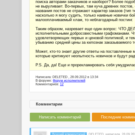
поиска авторами заказчиков и наоборот? Более подо
не выруливает. Во-первых, там куча древних постов,
названия постов не отражают характер заказов (тип 
насколько я могу судить, только наивные новички б
малооплачиваемый хлам, то неблагодарный постинг.
Таким образом, назревает еще один вопрос: ЧТО ДЕ
исполнительными добросовестными графоманами. Что
удовлетворяющих первых и ценовой политикой, и темат
убыванию средней цены за килознак заказываемого т
Может, кто-то знает другие ответы на поставленные 
которые критикуют неопытность новичков и будут ра
P.S. Да, да! Еще и прорекламировать себя умудрилас
Написала: DELETED , 28.09.2012 в 13:34
В форуме:
Форум исполнителей
Комментариев:
12
Комментарии
Написать комментарий
Последние комме
Лучший комментарий
DELETED
написала 28.09.201