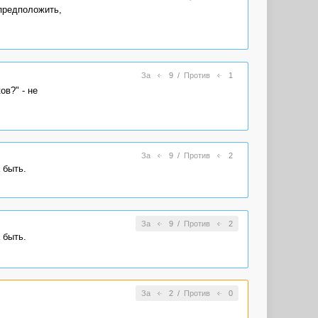
 предположить,
За
9
/
Против
1
в?" - не
За
9
/
Против
2
 быть.
За
9
/
Против
2
 быть.
За
2
/
Против
0