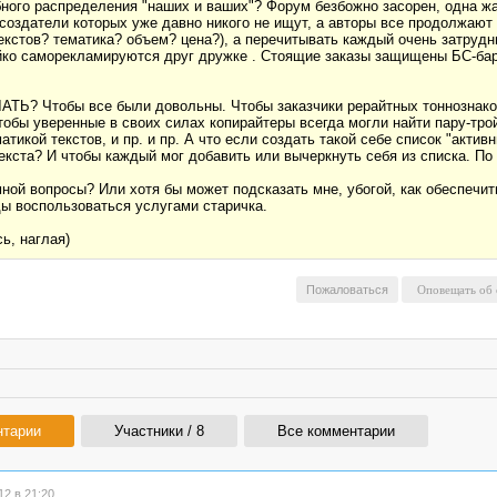
бного распределения "наших и ваших"? Форум безбожно засорен, одна ж
 создатели которых уже давно никого не ищут, а авторы все продолжаю
текстов? тематика? объем? цена?), а перечитывать каждый очень затрудн
ойко саморекламируются друг дружке . Стоящие заказы защищены БС-бар
ЛАТЬ? Чтобы все были довольны. Чтобы заказчики рерайтных тоннознак
бы уверенные в своих силах копирайтеры всегда могли найти пару-трой
икой текстов, и пр. и пр. А что если создать такой себе список "актив
екста? И чтобы каждый мог добавить или вычеркнуть себя из списка. По
мной вопросы? Или хотя бы может подсказать мне, убогой, как обеспечить
ды воспользоваться услугами старичка.
ь, наглая)
Пожаловаться
нтарии
Участники / 8
Все комментарии
2 в 21:20