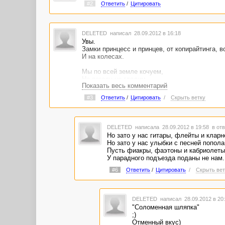
#2
Ответить
/
Цитировать
DELETED
написал 28.09.2012 в 16:18
Увы.
Замки принцесс и принцев, от копирайтинга, 
И на колесах.
Мы по всей земле кочуем,
На погоду не глядим.
Показать весь комментарий
Где придется заночуем,
Что придется поедим.
#3
Ответить
/
Цитировать
/
Скрыть ветку
Театральные подмостки
Для таких как мы бродяг,
Свежеструганные доски,
Занавески на гвоздях.
DELETED
написала 28.09.2012 в 19:58
в отв
Но зато у нас гитары, флейты и кларн
Мы бродячие артисты,
Но зато у нас улыбки с песней попола
Мы в дороге день за днем.
Пусть фиакры, фаэтоны и кабриолеты
И фургончик в поле чистом,
У парадного подъезда поданы не нам. 
Это наш привычный дом.
Мы великие таланты,
#6
Ответить
/
Цитировать
/
Скрыть вет
Но понятны и просты.
Мы певцы и музыканты,
Акробаты и шуты.
DELETED
написал 28.09.2012 в 2
Уважаю ваше упорство и целеустремленность.
"Соломенная шляпка"
;)
Отменный вкус)