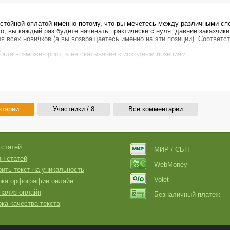
остойной оплатой именно потому, что вы мечетесь между различными сп
о, вы каждый раз будете начинать практически с нуля: давние заказчики
я всех новичков (а вы возвращаетесь именно на эти позиции). Соответст
огда возможен рост, а не скатывание к исходным позициям.
нтарии
Участники / 8
Все комментарии
 статей
МИР / СБП
н статей
WebMoney
ить текст на уникальность
Volet
рка орфографии онлайн
нализ онлайн
Безналичный платеж
ка качества текста