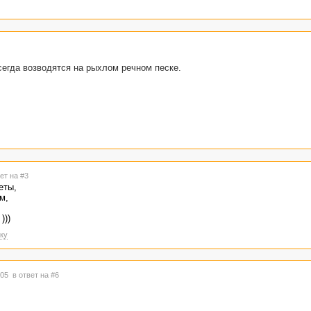
всегда возводятся на рыхлом речном песке.
ет на #3
еты,
м,
)))
ку
0:05
в ответ на #6
 Удачи)