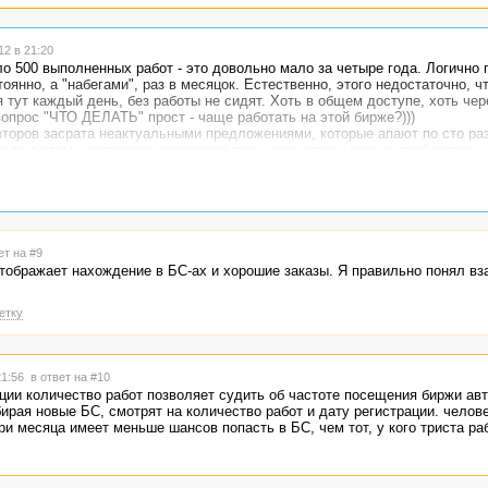
2 в 21:20
оло 500 выполненных работ - это довольно мало за четыре года. Логично
оянно, а "набегами", раз в месяцок. Естественно, этого недостаточно, ч
я тут каждый день, без работы не сидят. Хоть в общем доступе, хоть чер
вопрос "ЧТО ДЕЛАТЬ" прост - чаще работать на этой бирже?)))
второв засрата неактуальными предложениями, которые апают по сто ра
али с этим - например, закрывали темы, где авторы уже не требуются.
ет на #9
отображает нахождение в БС-ах и хорошие заказы. Я правильно понял вз
етку
21:56
в ответ на #10
ации количество работ позволяет судить об частоте посещения биржи авт
бирая новые БС, смотрят на количество работ и дату регистрации. челов
и месяца имеет меньше шансов попасть в БС, чем тот, у кого триста раб