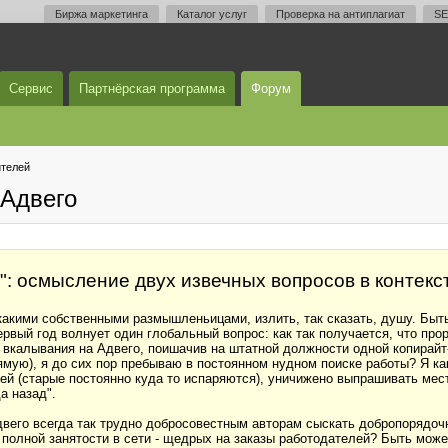
Биржа маркетинга
Каталог услуг
Проверка на антиплагиат
SE
Сервис
Партнёрская программа
Форум
телей
Адвего
?": осмысление двух извечных вопросов в контекс
какими собственными размышленьицами, излить, так сказать, душу. Быть
ервый год волнует один глобальный вопрос: как так получается, что про
вкалывания на Адвего, поишачив на штатной должности одной копирайт
рямую), я до сих пор пребываю в постоянном нудном поиске работы? Я к
й (старые постоянно куда то испаряются), уничижено выпрашивать место
а назад".
вего всегда так трудно добросовестным авторам сыскать добропорядоч
олной занятости в сети - щедрых на заказы работодателей? Быть може