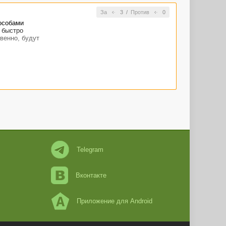
За
3
/
Против
0
особами
 быстро
венно, будут
Telegram
Вконтакте
Приложение для Android