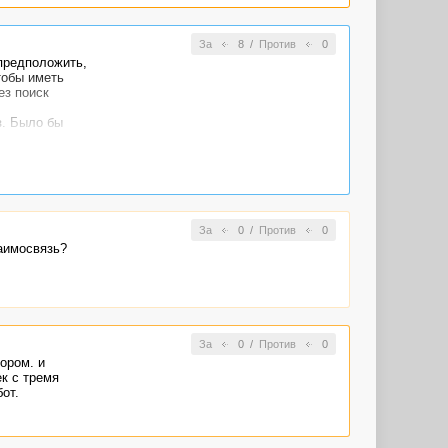
За
8
/
Против
0
 предположить,
тобы иметь
ез поиск
з. Было бы
За
0
/
Против
0
аимосвязь?
За
0
/
Против
0
ором. и
ек с тремя
от.