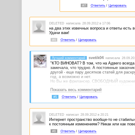
#7
Ответить
/
Цитировать
DELETED
написала 28.09.2012 в 17:06
на два этих извечных вопроса и ответы есть ве
Удачи вам!
#4
Ответить
/
Цитировать
svetik04
Лучший комментарий
написала 28.09.201
"КТО ВИНОВАТ? В том, что на Адвего всегда 
замечала, что трудно. А постоянные заказчик
другой - еще пару десятков статей для раскр
год, а возможно и нет.
Но Вы же фрилансер, СВОБОДНЫЙ художник! А 
находить заказчиков и плодотворно работать
Показать весь комментарий
Возможно, Вы хороший копирайтер, но не оч
работе важно не только хорошо писать, но и 
#5
Ответить
/
Цитировать
Вы, умение аргументировать собственные рас
и много кто еще...
DELETED
написал 28.09.2012 в 20:21
Интернет пространство вообще-то не стабиль
к постоянным изменениям? Никак или как пове
#8
Ответить
/
Цитировать