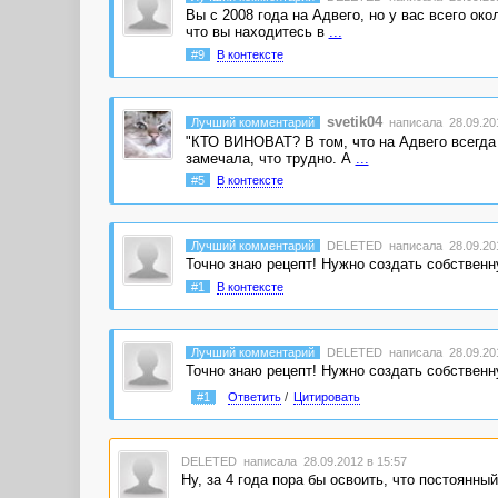
Вы с 2008 года на Адвего, но у вас всего ок
что вы находитесь в
...
#9
В контексте
svetik04
Лучший комментарий
написала 28.09.201
"КТО ВИНОВАТ? В том, что на Адвего всегда 
замечала, что трудно. А
...
#5
В контексте
Лучший комментарий
DELETED
написала 28.09.201
Точно знаю рецепт! Нужно создать собственн
#1
В контексте
Лучший комментарий
DELETED
написала 28.09.201
Точно знаю рецепт! Нужно создать собственн
#1
Ответить
/
Цитировать
DELETED
написала 28.09.2012 в 15:57
Ну, за 4 года пора бы освоить, что постоянный