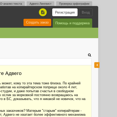
O-анализ текста
Адвего Лингвист
Проверка орфографии
Регистрация
Вход
A
Создать заказ
Помощь и поддержка
те Адвего
 может, кому то эта тема тоже близка. По крайней
работав на копирайтерском поприще около 4 лет,
-студии, и даже попытав счастья в свободном
ак ослик за морковкой постоянно возвращаюсь на
 в БС, доказывать, что я никакой не новичок, что на
ных заказчиков? Матерым "старым" копирайтерам -
т, Адвего не хватает более эффективного механизма