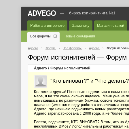
—
биржа копирайтинга №1
Работа в интернете
Заказчику
Магазин статей
Все форумы
Новые сообщения
Адвего
Форум
Все форумы
Адвего
Форум исполни
Форум исполнителей — Форум 
Адвего
/
Форум исполнителей
"Кто виноват?" и "Что делать
Коллеги и друзья! Позвольте поделиться с вами кое-
мере, я на это очень сильно надеюсь. Меня уже не п
помыкавшись по различным биржам, освоив тонкости 
плаванье (имеется в виду работа с заказчиками нап
Адвего, где начинаю подыскивать новых работодателе
Адвего зарегистрирована с 2008 года, а не "более год
Ребята, подскажите, КТО ВИНОВАТ? В том, что на Ад
нежлобливых ВМов? Исполнительным работникам на п