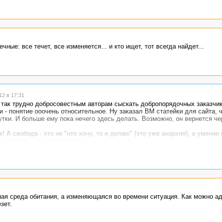
чные: все течет, все изменяется... и кто ищет, тот всегда найдет...
2 в 17:31
так трудно добросовестным авторам сыскать добропорядочных заказчико
и - понятие ооочень относительное. Ну заказал ВМ статейки для сайта, 
утки. И больше ему пока нечего здесь делать. Возможно, он вернется че
свобода - это не "что хочу, то и делаю" (это уже анархия), а умение 
 в удобном для себя режиме.
ень хороший фрилансер? Ничего личного, это просто предположение. Ве
умение преподнести себя в выгодном свете, убедить заказчика, что ему
ценки. Т.е. фрилансер - это еще и предприимчивый организатор, и хорош
ная среда обитания, а изменяющаяся во времени ситуация. Как можно а
зет.