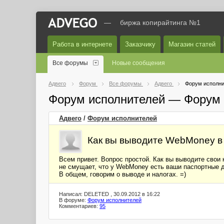
—
биржа копирайтинга №1
Работа в интернете
Заказчику
Магазин статей
Все форумы
Новые сообщения
Адвего
Форум
Все форумы
Адвего
Форум исполни
Форум исполнителей — Форум 
Адвего
/
Форум исполнителей
Как вы выводите WebMoney в 
Всем привет. Вопрос простой. Как вы выводите свои 
не смущает, что у WebMoney есть ваши паспортные 
В общем, говорим о выводе и налогах. =)
Написал: DELETED , 30.09.2012 в 16:22
В форуме:
Форум исполнителей
Комментариев:
95