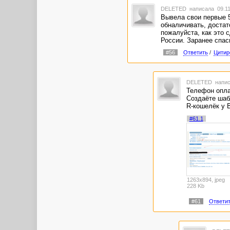
DELETED
написала 09.11
Вывела свои первые 5
обналичивать, достат
пожалуйста, как это 
России. Заранее спас
#56
Ответить
/
Цитир
DELETED
напис
Телефон опла
Создаёте шаб
R-кошелёк у В
#61.1
1263x894, jpeg
228 Kb
#61
Ответи