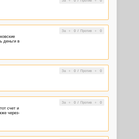
За
0
/
Против
0
За
0
/
Против
0
нковские
ь деньги в
За
0
/
Против
0
За
0
/
Против
0
тот счет и
кже через-