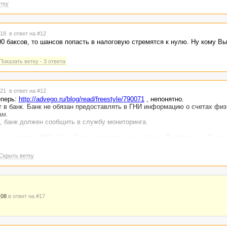
тку
7:18
в ответ на #12
0 баксов, то шансов попасть в налоговую стремятся к нулю. Ну кому В
Показать ветку - 3 ответа
7:21
в ответ на #12
еперь:
http://advego.ru/blog/read/freestyle/790071
, непонятно.
 в банк. Банк не обязан предоставлять в ГНИ информацию о счетах физ
ам.
, банк должен сообщить в службу мониторинга.
ые суммы. WM - Visa Classic коммерческого банка. Проблем нет. В это
овном оплата телефонов и инета, себе и знакомым, порядка 200 уе.
Скрыть ветку
:08
в ответ на #17