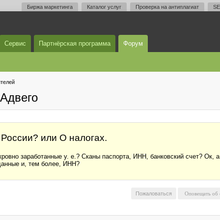
Биржа маркетинга
Каталог услуг
Проверка на антиплагиат
SE
Сервис
Партнёрская программа
Форум
телей
Адвего
России? или О налогах.
кровно заработанные у. е.? Сканы паспорта, ИНН, банковский счет? Ок, а
данные и, тем более, ИНН?
Пожаловаться