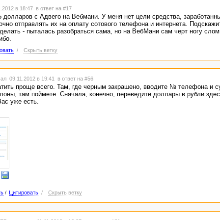
.2012 в 18:47
в ответ на #17
 долларов с Адвего на Вебмани. У меня нет цели средства, заработанны
очно отправлять их на оплату сотового телефона и интернета. Подскажи
сделать - пыталась разобраться сама, но на ВебМани сам черт ногу сломи
ибо.
овать
/
Скрыть ветку
ал 09.11.2012 в 19:41
в ответ на #56
тить проще всего. Там, где черным закрашено, вводите № телефона и с
лоны, там поймете. Сначала, конечно, переведите доллары в рубли зде
ас уже есть.
ть
/
Цитировать
/
Скрыть ветку