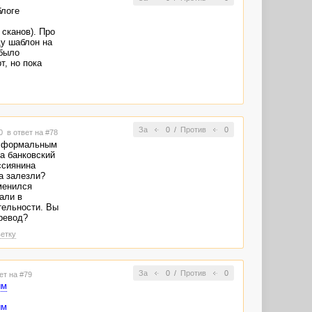
блоге
сканов). Про
ду шаблон на
 было
т, но пока
За
0
/
Против
0
20
в ответ на #78
"с формальным
а банковский
ссиянина
а залезли?
менился
али в
тельности. Вы
ревод?
етку
За
0
/
Против
0
ет на #79
ым
ым