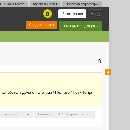
O-анализ текста
Адвего Лингвист
Проверка орфографии
Регистрация
Вход
A
Создать заказ
Помощь и поддержка
 как обстоят дела с налогами? Платите? Нет? Тогда
Нравится
0
/
Не нравится
0