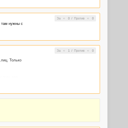
За
0
/
Против
0
ы там нужны с
За
1
/
Против
0
.лиц. Только
м году два