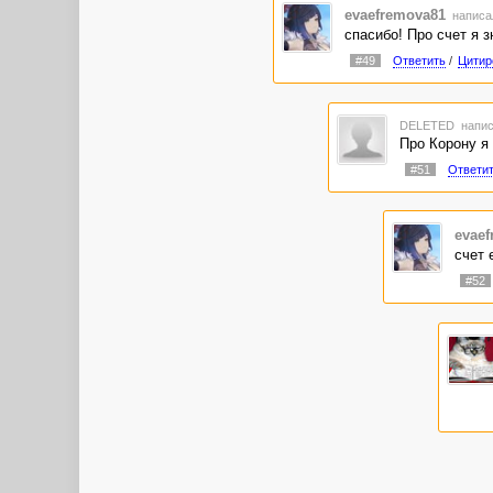
evaefremova81
написал
спасибо! Про счет я 
#49
Ответить
/
Цитир
DELETED
напис
Про Корону я 
#51
Ответи
evaef
счет 
#52