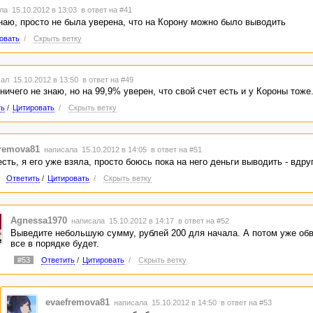
а 15.10.2012 в 13:03
в ответ на #41
знаю, просто не была уверена, что на Корону можно было выводить
овать
/
Скрыть ветку
ал 15.10.2012 в 13:50
в ответ на #49
ничего не знаю, но на 99,9% уверен, что свой счет есть и у Короны тоже
ть
/
Цитировать
/
Скрыть ветку
remova81
написала 15.10.2012 в 14:05
в ответ на #51
есть, я его уже взяла, просто боюсь пока на него деньги выводить - вдру
Ответить
/
Цитировать
/
Скрыть ветку
Agnessa1970
написала 15.10.2012 в 14:17
в ответ на #52
Выведите небольшую сумму, рублей 200 для начала. А потом уже обв
все в порядке будет.
#53
Ответить
/
Цитировать
/
Скрыть ветку
evaefremova81
написала 15.10.2012 в 14:50
в ответ на #53