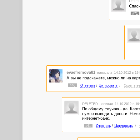
DELE
Спасиб
#71
evaefremova81
написала 14.10.2012 в 19
А вы не подскажете, можно ли на кар
#40
Ответить
/
Цитировать
/
Скрыть ве
DELETED
написал 14.10.2012 в 1
По общему случаю - да. Карта 
нужно выводить деньги. Номер
интернет-банк.
#41
Ответить
/
Цитировать
/