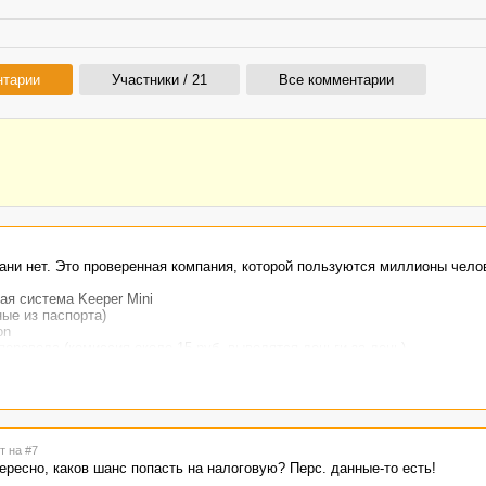
нтарии
Участники / 21
Все комментарии
ани нет. Это проверенная компания, которой пользуются миллионы чело
ая система Keeper Mini
ые из паспорта)
on
перевода (комиссия около 15 руб, выводятся деньги за день)
бменным аппаратом Вебмани
 видны только авторизованным пользователям
]
 персональным аттестатами.
т на #7
ересно, каков шанс попасть на налоговую? Перс. данные-то есть!