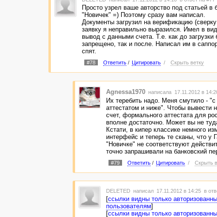
Просто узрел ваше авторство под статьей в 
"Новичек" =) Поэтому сразу вам написал.
Документы загрузил на верификацию (сверку 
заявку я неправильно выразился. Имел в ви
вывод с данными счета. Т.е. как до загрузки
запрещено, так и после. Написал им в саппор
спят.
#78
Ответить
/
Цитировать
/
Скрыть ветку
Agnessa1970
написала 17.11.2012 в 14:
Их теребить надо. Меня смутило - 
аттестатом и ниже". Чтобы вывести н
счет, формального аттестата для ро
вполне достаточно. Может вы не туд
Кстати, в кипер классике немного из
интерфейс и теперь те сканы, что у Г
"Новичке" не соответствуют действи
точно запрашивали на банковский пе
#79
Ответить
/
Цитировать
/
Скрыть в
DELETED
написал 17.11.2012 в 14:25
в отв
[
ссылки видны только авторизованн
пользователям
]
[
ссылки видны только авторизованн