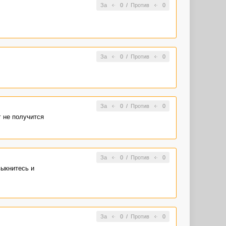
За
0
/
Против
0
За
0
/
Против
0
.
За
0
/
Против
0
г не получится
За
0
/
Против
0
ыкнитесь и
За
0
/
Против
0