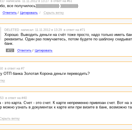
TED
написала 11.11.2012 в 13:27
в ответ на #61
о, все получилось)))))))))))))))))))) )))))))))))))))
Ответить
/
Цитировать
/
Скрыть ветку
DELETED
написал 11.11.2012 в 13:29
в ответ на #71
Хорошо. Выводить деньги на счёт тоже просто, надо только иметь ба
реквизиты. Один раз помучаетесь, потом будете по шаблону скидыват
банк.
#72
Ответить
/
Цитировать
:50
в ответ на #7
ту ОТП банка Золотая Корона деньги переводить?
тку
9:53
в ответ на #40
- это карта. Счет - это счет. К карте непременно привязан счет. Вот на э
 можно узнать в документах к карте или при визите в банк, возможно та
Скрыть ветку