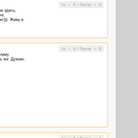
За
0
/
Против
0
е здесь,
те,
т))). Живу в
За
0
/
Против
0
умму.
сь же. Думаю,