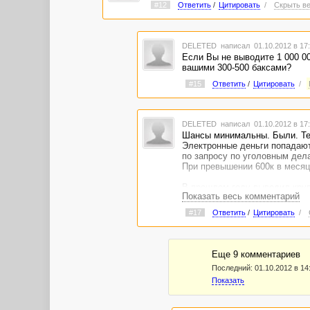
#12
Ответить
/
Цитировать
/
Скрыть ве
DELETED
написал 01.10.2012 в 1
Если Вы не выводите 1 000 00
вашими 300-500 баксами?
#15
Ответить
/
Цитировать
/
DELETED
написал 01.10.2012 в 1
Шансы минимальны. Были. Т
Электронные деньги попадают
по запросу по уголовным дел
При превышении 600к в месяц
В прошлом году выводил крупн
Показать весь комментарий
раза по 650 уе. Сейчас в осн
#17
Ответить
/
Цитировать
/
Еще 9 комментариев
Последний:
01.10.2012 в 14
Показать