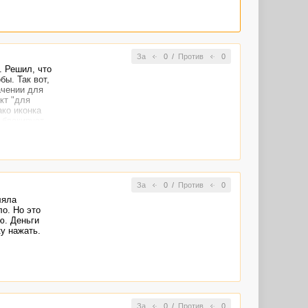
За
0
/
Против
0
. Решил, что
бы. Так вот,
ачении для
кт "для
ко иконка
 блокирует
 т.к. операция
er с
ым
е входит, но
За
0
/
Против
0
ляла
о. Но это
ю. Деньги
у нажать.
За
0
/
Против
0