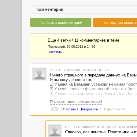
Комментарии
Написать комментарий
Последние комме
Еще 4 ветки / 11 комментариев в темe
Последний:
30.09.2012 в 14:56
Показать
DELETED
написал 01.10.2012 в 15:05
Ничего страшного в передаче данных на Вебм
Я вывожу денежки так:
1) У меня на Вебмани установлен самая прост
2) У меня получен формальный аттестат (данн
3) У меня есть карточка Сбербанка Visa Electr
4) Я вывожу деньги посредством банковского 
Показать весь комментарий
5) Полученные у.е с Адвего я конвертирую о
6) Далее делаю по указанным шагам: [
ссылки
#7
Ответить
/
Цитировать
/
Скрыть ветку
И все. Не надо никаких морок с начальным и
DELETED
написал 01.10.2012 в 16:41
в отве
Спасибо, всё понятно. Просто мне инт