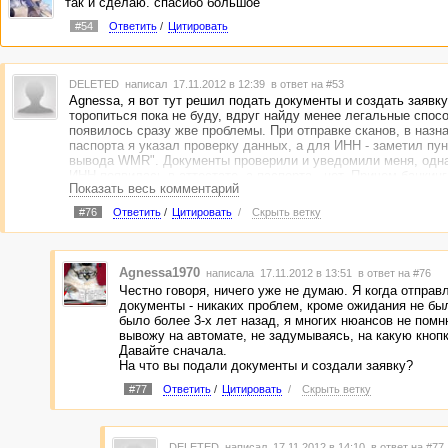
так и сделаю. спасибо большое
#54
Ответить
/
Цитировать
DELETED
написал 17.11.2012 в 12:39
в ответ на #53
Agnessa, я вот тут решил подать документы и создать заявку
торопиться пока не буду, вдруг найду менее легальные спосо
появилось сразу жве проблемы. При отправке сканов, в назн
паспорта я указал проверку данных, а для ИНН - заметил пун
вывода WMR". Документы проверили и уведомили меня, одна
ИНН появилась в аттестате, а паспорта - нет. Причем банкинг
Показать весь комментарий
мне создание заявки на вывод фразой: "Операция запрещена,
вывода невозможна для участника системы WebMoney Transf
#76
Ответить
/
Цитировать
/
Скрыть ветку
формальным аттестатом и ниже." Меня пугает "с формальн
аттестатом". Возможно ф. а. с проверенными данными сюда н
всё же. Что вы об этом думаете?
Agnessa1970
написала 17.11.2012 в 13:51
в ответ на #76
Честно говоря, ничего уже не думаю. Я когда отправ
документы - никаких проблем, кроме ожидания не был
было более 3-х лет назад, я многих нюансов не помн
вывожу на автомате, не задумываясь, на какую кнопк
Давайте сначала.
На что вы подали документы и создали заявку?
#77
Ответить
/
Цитировать
/
Скрыть ветку
DELETED
написал 17.11.2012 в 14:10
в ответ на #77