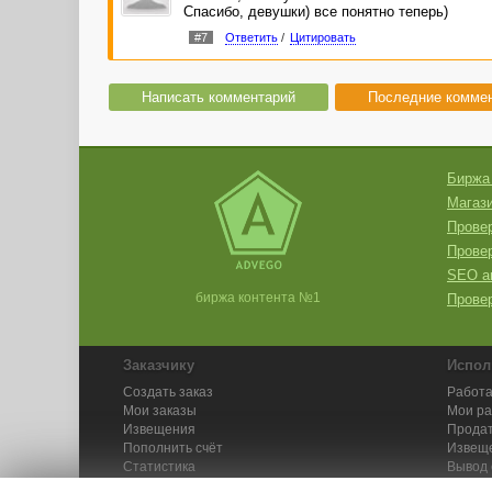
Спасибо, девушки) все понятно теперь)
#7
Ответить
/
Цитировать
Написать комментарий
Последние комме
Биржа
Магази
Провер
Прове
SEO а
биржа контента №1
Провер
Заказчику
Испол
Создать заказ
Работа
Мои заказы
Мои р
Извещения
Продат
Пополнить счёт
Извещ
Статистика
Вывод 
API
Инстру