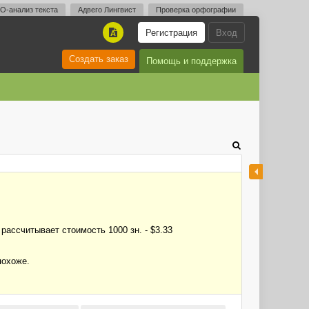
O-анализ текста
Адвего Лингвист
Проверка орфографии
Регистрация
Вход
A
Создать заказ
Помощь и поддержка
ассчитывает стоимость 1000 зн. - $3.33
похоже.