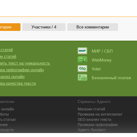
нтарии
Участники / 4
Все комментарии
 статей
МИР / СБП
н статей
WebMoney
ить текст на уникальность
Volet
рка орфографии онлайн
нализ онлайн
Безналичный платеж
ка качества текста
нителю
Сервисы Адвего
 онлайн
Магазин статей
аботы
Проверка на антиплагиат
ь статью
SEO-анализ текста
ения
Проверка орфографии
средств
Адвего
Лингвист
кции для исполнителей
Заказ контента и услуг