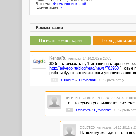
Написал: DELETED , 14.10.2012 в 21:35
В форуме:
Форум исполнителей
Комментариев:
7
Комментарии
Написать комментарий
Последние комме
KengaRu
написал 14.10.2012 в 22:03
$0.5 = стоимость публикации на стороннем ре
http://advego.ru/blog/read/news/782960
"Новые п
работы будет автоматически увеличена систе
#1
Ответить
/
Цитировать
/
Скрыть ветку
DELETED
написал 14.10.2012 в 23:02
в отве
Т.е. эта сумма уплачивается системе 
#2
Ответить
/
Цитировать
/
Скрыть вет
DELETED
написала 14.10.2012 в 
Ну почему же, идёт. Полная с