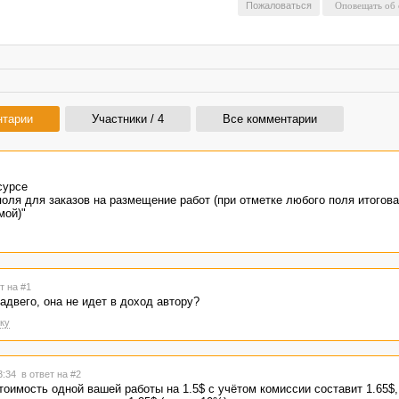
Пожаловаться
нтарии
Участники / 4
Все комментарии
сурсе
оля для заказов на размещение работ (при отметке любого поля итогов
мой)"
т на #1
адвего, она не идет в доход автору?
ку
23:34
в ответ на #2
тоимость одной вашей работы на 1.5$ с учётом комиссии составит 1.65$,