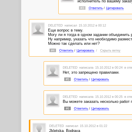
исполнитель по вашему заказу
#3
Ответить
/
Цитировать
DELETED
написал 15.10.2012 в 00:12
Еще вопрос в тему.
Могу ли я тогда в одном задании объединить
Ну например, указать что необходимо размест
Можно так сделать или нет?
#4
Ответить
/
Цитировать
/
Скрыть ветку
DELETED
написала 15.10.2012 в 00:24
в отв
Нет, это запрещено правилами.
#5
Ответить
/
Цитировать
DELETED
написала 15.10.2012 в 00:25
в отв
Вы можете заказать несколько работ п
#6
Ответить
/
Цитировать
DELETED
написал 15.10.2012 в 01:22
2kletska, Bodraya