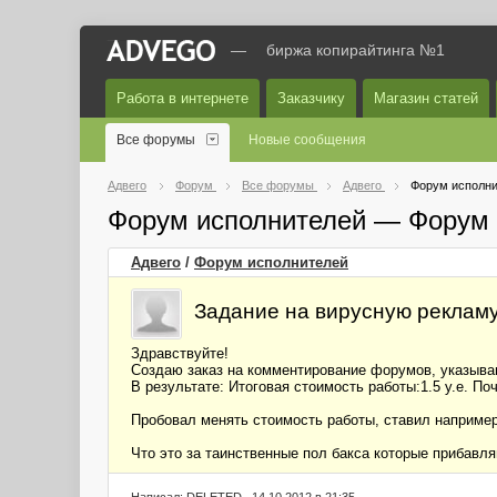
—
биржа копирайтинга №1
Работа в интернете
Заказчику
Магазин статей
Все форумы
Новые сообщения
Адвего
Форум
Все форумы
Адвего
Форум исполни
Форум исполнителей — Форум 
Адвего
/
Форум исполнителей
Задание на вирусную рекламу,
Здравствуйте!
Создаю заказ на комментирование форумов, указываю
В результате: Итоговая стоимость работы:1.5 у.е. По
Пробовал менять стоимость работы, ставил например
Что это за таинственные пол бакса которые прибавля