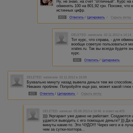
Ну, не знаю, на счет "отличный". Курс на 
обменять 100 на 801,92 грн. Похоже, что 
истинных цифр.
#23
Ответить
/
Цитировать
/
Скрыть ветку
DELETED
написала 02.11.2012 в 14:1
Тот курс, что справа, - для обме
вообще советую пользоваться мо
xrates.ru. Так вы всегда будете 
курс.
#24
Ответить
/
Цитировать
DELETED
написала 02.11.2012 в 16:09
Буквально минуту назад вывела деньги тем же способом, ч
Никаких проблем. Попробуйте еще раз, может какой глюк
#25
Ответить
/
Цитировать
/
Скрыть ветку
DELETED
написал 05.08.2013 в 10:46
в ответ на #25
)))) Укргарант уже давно не работает. Создаютс
удается выводить с его помощью деньги? ))) Да 
минуты какие-то. Это ЧУДО!!! Через него и в лу
чем за сутки-полтора...