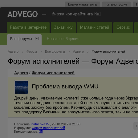
Биржа маркетинга
Каталог услуг
П
—
биржа копирайтинга №1
Работа в интернете
Заказчику
Магазин статей
Сервис
Все форумы
Новые сообщения
Адвего
Форум
Все форумы
Адвего
Форум исполнителей
Форум исполнителей — Форум Адвег
Адвего
/
Форум исполнителей
Проблема вывода WMU
Добрый день, уважаемые коллеги! Уже больше года через Укргар
течении последних нескольких дней не могу осуществить очеред
кошелек захожу без проблем. Кто-нибудь сталкивался с аналоги
тех.поддержку Вебмани, но вразумительного ответа, так и не пол
Написала:
natachka15
, 29.10.2012 в 21:53
В форуме:
Форум исполнителей
Комментариев:
35