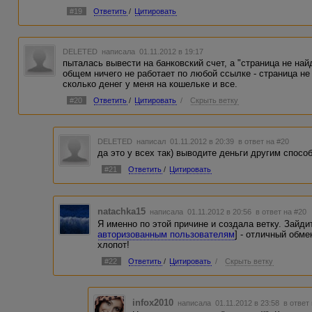
#19
Ответить
/
Цитировать
DELETED
написала 01.11.2012 в 19:17
пыталась вывести на банковский счет, а "страница не най
общем ничего не работает по любой ссылке - страница не
сколько денег у меня на кошельке и все.
#20
Ответить
/
Цитировать
/
Скрыть ветку
DELETED
написал 01.11.2012 в 20:39
в ответ на #20
да это у всех так) выводите деньги другим спосо
#21
Ответить
/
Цитировать
natachka15
написала 01.11.2012 в 20:56
в ответ на #20
Я именно по этой причине и создала ветку. Зайди
авторизованным пользователям
] - отличный обме
хлопот!
#22
Ответить
/
Цитировать
/
Скрыть ветку
infox2010
написала 01.11.2012 в 23:58
в ответ