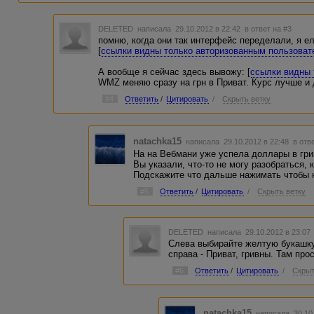
DELETED
написала 29.10.2012 в 22:42
в ответ на #3
помню, когда они так интерфейс переделали, я е
[
ссылки видны только авторизованным пользова
А вообще я сейчас здесь вывожу: [
ссылки видны 
WMZ меняю сразу на грн в Приват. Курс лучше и 
#4
Ответить
/
Цитировать
/
Скрыть ветку
natachka15
написала 29.10.2012 в 22:48
в отв
На на Вебмани уже успела доллары в гри
Вы указали, что-то не могу разобраться,
Подскажите что дальше нажимать чтобы н
#5
Ответить
/
Цитировать
/
Скрыть ветку
DELETED
написала 29.10.2012 в 23:0
Слева выбирайте желтую букашку
справа - Приват, гривны. Там про
#6
Ответить
/
Цитировать
/
Скрыт
natachka15
написала 30.10