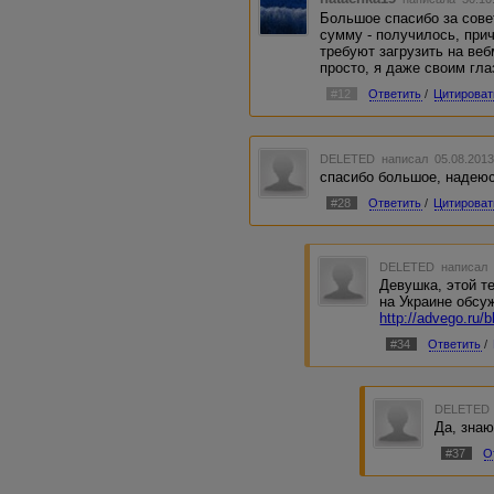
Большое спасибо за сов
сумму - получилось, при
требуют загрузить на веб
просто, я даже своим гла
#12
Ответить
/
Цитироват
DELETED
написал 05.08.2013
спасибо большое, надеюс
#28
Ответить
/
Цитироват
DELETED
написал 
Девушка, этой т
на Украине обсу
http://advego.ru/
#34
Ответить
/
DELETED
Да, знаю
#37
О