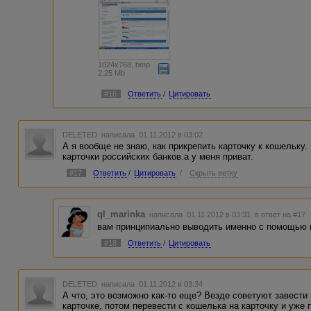
1024x768, bmp
2.25 Mb
#16
Ответить
/
Цитировать
DELETED
написала 01.11.2012 в 03:02
А я вообще не знаю, как прикрепить карточку к кошельку
карточки российских банков.а у меня приват.
#17
Ответить
/
Цитировать
/
Скрыть ветку
ql_marinka
написала 01.11.2012 в 03:31
в ответ на #17
вам принципиально выводить именно с помощью 
#18
Ответить
/
Цитировать
DELETED
написала 01.11.2012 в 03:34
А что, это возможно как-то еще? Везде советуют завести 
карточке, потом перевести с кошелька на карточку и уже 