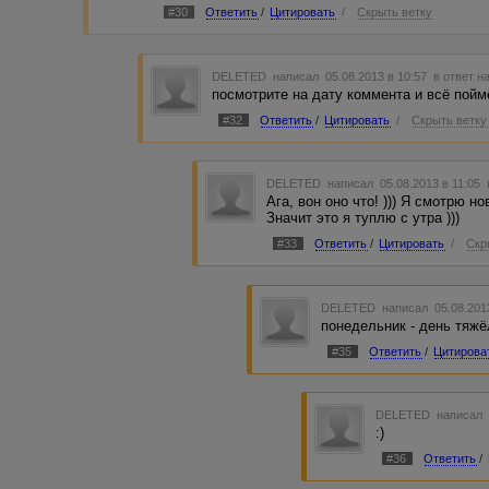
#30
Ответить
/
Цитировать
/
Скрыть ветку
DELETED
написал 05.08.2013 в 10:57
в ответ н
посмотрите на дату коммента и всё поймё
#32
Ответить
/
Цитировать
/
Скрыть ветку
DELETED
написал 05.08.2013 в 11:05
Ага, вон оно что! ))) Я смотрю н
Значит это я туплю с утра )))
#33
Ответить
/
Цитировать
/
Скр
DELETED
написал 05.08.201
понедельник - день тяжё
#35
Ответить
/
Цитирова
DELETED
написал 
:)
#36
Ответить
/