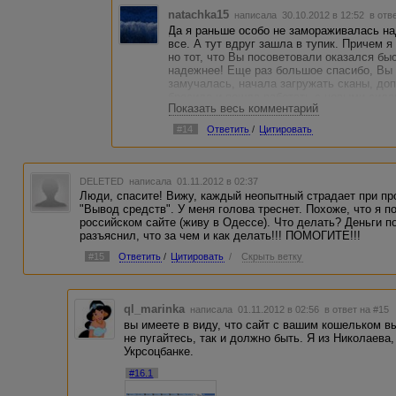
natachka15
написала 30.10.2012 в 12:52
в отв
Да я раньше особо не замораживалась на
все. А тут вдруг зашла в тупик. Причем 
но тот, что Вы посоветовали оказался бы
надежнее! Еще раз большое спасибо, Вы 
замучалась, начала загружать сканы, до
бросила и пошла работать с новыми сила
Показать весь комментарий
#14
Ответить
/
Цитировать
DELETED
написала 01.11.2012 в 02:37
Люди, спасите! Вижу, каждый неопытный страдает при пр
"Вывод средств". У меня голова треснет. Похоже, что я п
российском сайте (живу в Одессе). Что делать? Деньги 
разъяснил, что за чем и как делать!!! ПОМОГИТЕ!!!
#15
Ответить
/
Цитировать
/
Скрыть ветку
ql_marinka
написала 01.11.2012 в 02:56
в ответ на #15
вы имеете в виду, что сайт с вашим кошельком в
не пугайтесь, так и должно быть. Я из Николаева
Укрсоцбанке.
#16.1