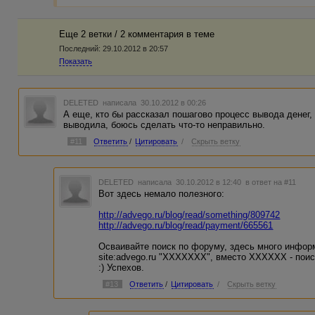
Еще 2 ветки / 2 комментария в темe
Последний:
29.10.2012 в 20:57
Показать
DELETED
написала 30.10.2012 в 00:26
А еще, кто бы рассказал пошагово процесс вывода денег,
выводила, боюсь сделать что-то неправильно.
#11
Ответить
/
Цитировать
/
Скрыть ветку
DELETED
написала 30.10.2012 в 12:40
в ответ на #11
Вот здесь немало полезного:
http://advego.ru/blog/read/something/809742
http://advego.ru/blog/read/payment/665561
Осваивайте поиск по форуму, здесь много инфор
site:advego.ru "ХХХХХХХ", вместо ХХХХХХ - поис
:) Успехов.
#13
Ответить
/
Цитировать
/
Скрыть ветку