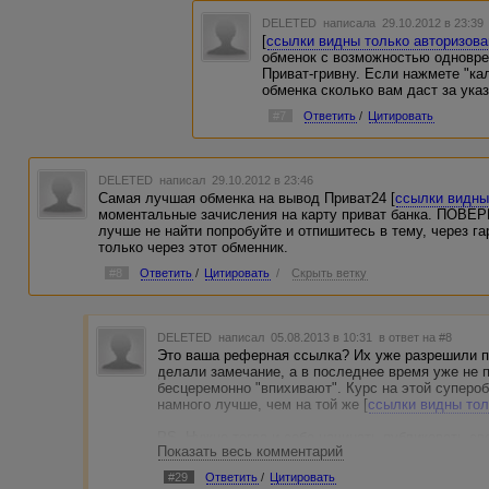
DELETED
написала 29.10.2012 в 23:3
[
ссылки видны только авторизов
обменок с возможностью одновре
Приват-гривну. Если нажмете "кал
обменка сколько вам даст за ука
#7
Ответить
/
Цитировать
DELETED
написал 29.10.2012 в 23:46
Самая лучшая обменка на вывод Приват24 [
ссылки видны
моментальные зачисления на карту приват банка. ПОВЕ
лучше не найти попробуйте и отпишитесь в тему, через га
только через этот обменник.
#8
Ответить
/
Цитировать
/
Скрыть ветку
DELETED
написал 05.08.2013 в 10:31
в ответ на #8
Это ваша реферная ссылка? Их уже разрешили п
делали замечание, а в последнее время уже не п
бесцеремонно "впихивают". Курс на этой суперо
намного лучше, чем на той же [
ссылки видны то
PS. Нужно тогда и себе начинать публиковать с
Показать весь комментарий
(Шутка! Насколько мне известно -- это нарушени
#29
Ответить
/
Цитировать