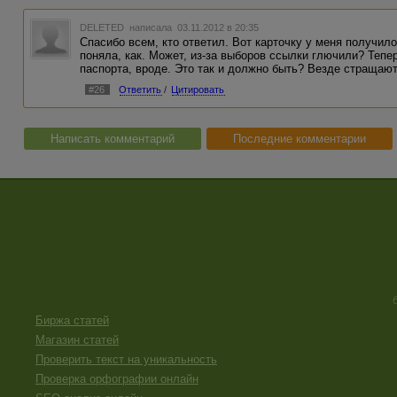
DELETED
написала 03.11.2012 в 20:35
Спасибо всем, кто ответил. Вот карточку у меня получило
поняла, как. Может, из-за выборов ссылки глючили? Тепе
паспорта, вроде. Это так и должно быть? Везде стращают
#26
Ответить
/
Цитировать
Написать комментарий
Последние комментарии
Биржа статей
Магазин статей
Проверить текст на уникальность
Проверка орфографии онлайн