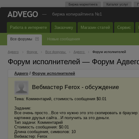
Биржа маркетинга
Каталог услуг
П
—
биржа копирайтинга №1
Работа в интернете
Заказчику
Магазин статей
Сервис
Все форумы
Новые сообщения
Адвего
Форум
Все форумы
Адвего
Форум исполнителей
Форум исполнителей — Форум Адвег
Адвего
/
Форум исполнителей
Вебмастер Ferox - обсуждение
Тема: Комментарий, стоимость сообщения $0.01
Задание:
Все очень просто...Все что нужно это это скопировать в браузер 
картинке друзья сайта...И получить за это деньги.
Тип задачи: Комментарий
Стоимость сообщения: $0.01
Длина сообщения, символов: 10
Вебмастер: Ferox