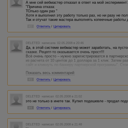
А мне сей вебмастер отказал в ответ на мой эксперимент
"Причина отказа:
ТОлько один раз "
Хотя я выполнил эту работу только раз, но ни разу не по
Так и отучат такие мастера выполнять копеечные работы 
#2
Ответить
/
Цитировать
DELETED
написала 02.05.2008 в 20:46
Да, в этой системе вебмастер может заработать, на пус
сказке. Рецепт-то оказывается очень прост!!!
Всё очень просто – нужно зарегистрироватся в партнерск
из расчета от 10 центов до 1 доллара за 1 клик. Затем ра
сайт и кликнуть по баннеру партнерской программы". Стои
за 1 цент заработать 99 центов (а за 1 доллар заработать
Показать весь комментарий
(минимально) - 9 центов. Но даже сделать 9 центов из 1 ц
Единственное уязвимое место этой системы - владельцу 
#3
Ответить
/
Цитировать
0.1-1 доллар за клик, могут не понравиться посетители, 
деньги, потому что такие кликальщики никогда не станут 
тоже есть лекарство – после клика по баннеру автора зан
DELETED
написал 02.05.2008 в 21:02
это не только в инете так. Купил подешевле - продал под
#4
Ответить
/
Цитировать
DELETED
написал 02.05.2008 в 21:48