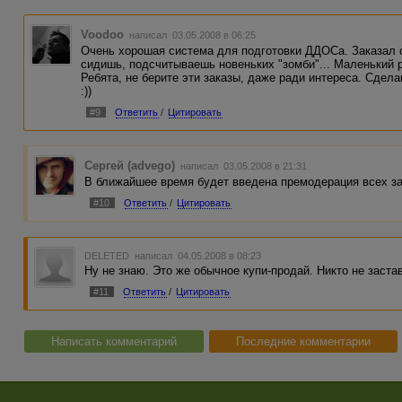
Voodoo
написал 03.05.2008 в 06:25
Очень хорошая система для подготовки ДДОСа. Заказал с
сидишь, подсчитываешь новеньких "зомби"... Маленький р
Ребята, не берите эти заказы, даже ради интереса. Сдела
:))
#9
Ответить
/
Цитировать
Сергей (advego)
написал 03.05.2008 в 21:31
В ближайшее время будет введена премодерация всех за
#10
Ответить
/
Цитировать
DELETED
написал 04.05.2008 в 08:23
Ну не знаю. Это же обычное купи-продай. Никто не заста
#11
Ответить
/
Цитировать
Написать комментарий
Последние комментарии