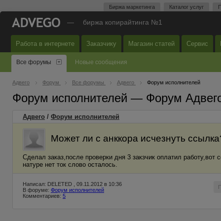
Биржа маркетинга
Каталог услуг
П
—
биржа копирайтинга №1
Работа в интернете
Заказчику
Магазин статей
Сервис
Все форумы
Новые сообщения
Адвего
Форум
Все форумы
Адвего
Форум исполнителей
Форум исполнителей — Форум Адвег
Адвего
/
Форум исполнителей
Может ли с анккора исчезнуть ссылка
Сделал заказ,после проверки дня 3 закзчик оплатил работу,вот 
натуре нет ток слово осталось.
Написал: DELETED , 09.11.2012 в 10:36
В форуме:
Форум исполнителей
Комментариев:
5