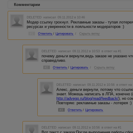
Комментарии
DELETED
написал 09.11.2012 в 10:46
Модер ссылку грохнул. Рекламные заказы - тупая лотерея
ресурсах и уверенности в лояльности модераторов :)
#1
Ответить
/
Цитировать
/
Скрыть ветку
DELETED
написал 09.11.2012 в 10:53
в ответ на #1
почему деньги вернули,ведь заказе не указано чт
справедливо.
#2
Ответить
/
Цитировать
/
Скрыть ветку
DELETED
написал 09.11.2012 в 10:56
в ответ на
Алекс, деньги вернули, потому что ссылки
знает. Можешь написать в ЛПА, конечно 
http://advego.ru/blog/read/feedback/
), но с
Повторяю: рекламные заказы - лотерея :)
#3
Ответить
/
Цитировать
DELETED
написал 09.11.2012 в 10:56
в ответ на #1
Вот текст с заказа:После выполнения работы сбра