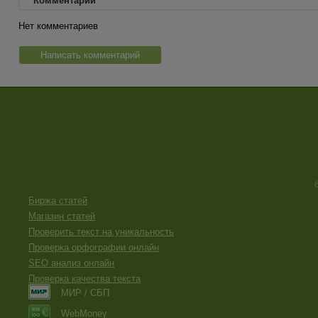
Комментарии
Нет комментариев
Написать комментарий
Биржа статей
Магазин статей
Проверить текст на уникальность
Проверка орфографии онлайн
SEO анализ онлайн
Проверка качества текста
МИР / СБП
WebMoney