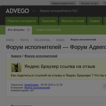
Биржа маркетинга
Каталог услуг
П
—
биржа копирайтинга №1
Работа в интернете
Заказчику
Магазин статей
Сервис
Все форумы
Новые сообщения
Адвего
Форум
Все форумы
Адвего
Форум исполнителей
Форум исполнителей — Форум Адвег
Адвего
/
Форум исполнителей
Яндекс Браузер ссылка на отзыв
Как поделиться ссылкой на отзывы в Яндекс.Браузере ? Что бы 
Написала:
YanaGreden
, 09.09.2023 в 11:30
В форуме:
Форум исполнителей
Комментариев: нет