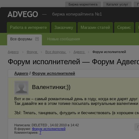
Биржа маркетинга
Каталог услуг
П
—
биржа копирайтинга №1
Работа в интернете
Заказчику
Магазин статей
Сервис
Все форумы
Новые сообщения
Адвего
Форум
Все форумы
Адвего
Форум исполнителей
Форум исполнителей — Форум Адвег
Адвего
/
Форум исполнителей
Валентинки;))
Вот и он – самый романтичный день в году, когда все дарят друг
Так давайте же в этом топике посылать виртуальные валентинки 
ЗЫ: Тяпать, танцевать, флудить и бесчинствовать (в хорошем см
Написала: DELETED , 14.02.2010 в 14:42
В форуме:
Форум исполнителей
Комментариев:
7