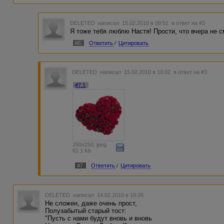
DELETED
написал 15.02.2010 в 09:51
в ответ на #3
Я тоже тебя люблю Настя! Прости, что вчера не с
#6
Ответить
/
Цитировать
DELETED
написал 15.02.2010 в 10:02
в ответ на #3
#7.1
250x250, jpeg
61.1 Kb
#7
Ответить
/
Цитировать
DELETED
написал 14.02.2010 в 18:26
Не сложен, даже очень прост,
Полузабытый старый тост:
"Пусть с нами будут вновь и вновь