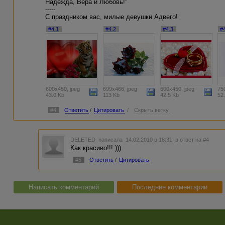
Надежда, Вера и Любовь!"
-----
С праздником вас, милые девушки Адвего!
#4.1
#4.2
#4.3
#
600x450, jpeg
699x466, jpeg
600x450, jpeg
75
43.0 Kb
113 Kb
42.5 Kb
52
#4
Ответить
/
Цитировать
/
Скрыть ветку
DELETED
написала 14.02.2010 в 18:31
в ответ на #4
Как красиво!!! )))
#5
Ответить
/
Цитировать
Написать комментарий
Последние комментарии