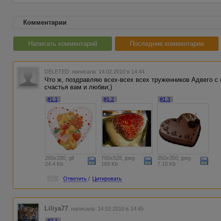
Комментарии
Написать комментарий
Последние комментарии
DELETED
написала 14.02.2010 в 14:44
Что ж, поздравляю всех-всех всех труженников Адвего с п
счастья вам и любви;)
#1.1
#1.2
#1.3
200x200, gif
700x528, jpeg
350x350, jpeg
24.4 Kb
169 Kb
7.10 Kb
#1
Ответить
/
Цитировать
Liliya77
написала 14.02.2010 в 14:45
#2.1