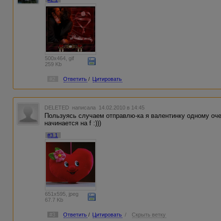
500x464, gif
259 Kb
#2
Ответить
/
Цитировать
DELETED
написала 14.02.2010 в 14:45
Пользуясь случаем отправлю-ка я валентинку одному оче
начинается на f :)))
#3.1
651x595, jpeg
67.7 Kb
#3
Ответить
/
Цитировать
/
Скрыть ветку