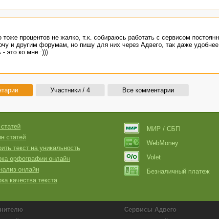
 тоже процентов не жалко, т.к. собираюсь работать с сервисом постоянн
чу и другим форумам, но пишу для них через Адвего, так даже удобнее 
 это ко мне :)))
нтарии
Участники / 4
Все комментарии
 статей
МИР / СБП
н статей
WebMoney
ить текст на уникальность
Volet
рка орфографии онлайн
нализ онлайн
Безналичный платеж
ка качества текста
нителю
Сервисы Адвего