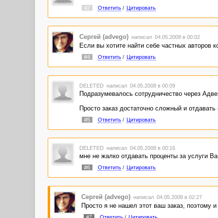
#2
Ответить
/
Цитировать
Сергей (advego)
написал 04.05.2008 в 00:02
Если вы хотите найти себе частных авторов к
#4
Ответить
/
Цитировать
DELETED
написал 04.05.2008 в 00:09
Подразумевалось сотрудничество через Адве
Просто заказ достаточно сложный и отдавать е
#5
Ответить
/
Цитировать
DELETED
написал 04.05.2008 в 00:16
мне не жалко отдавать проценты за услуги В
#6
Ответить
/
Цитировать
Сергей (advego)
написал 04.05.2008 в 02:27
Просто я не нашел этот ваш заказ, поэтому и
#7
Ответить
/
Цитировать