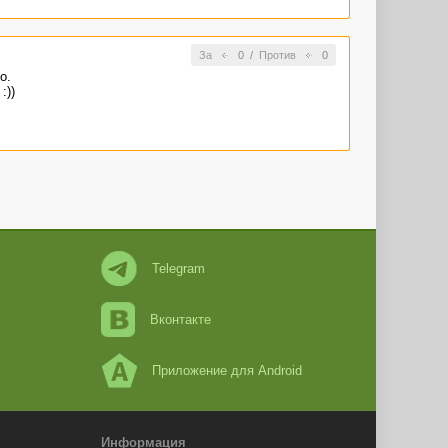
За
0
/
Против
0
о.
:))
Telegram
Вконтакте
Приложение для Android
Информация