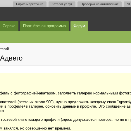
Биржа маркетинга
Каталог услуг
Проверка на антиплагиат
SE
Сервис
Партнёрская программа
Форум
телей
Адвего
офиль с фотографией-аватаром, заполнить галерею нормальными фотогра
вателей (всего их около 900), нужно предложить каждому свою "дружбу"
и в профиле+в галерее, обновить данные в профиле. Это сообщение авт
ет.
 гостевой книге каждого профиля (здесь допускаются повторы, но не в 
ам занялся, но совершенно нет времени.