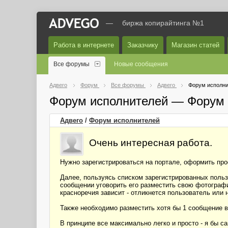
—
биржа копирайтинга №1
Работа в интернете
Заказчику
Магазин статей
Все форумы
Новые сообщения
Адвего
Форум
Все форумы
Адвего
Форум исполни
Форум исполнителей — Форум 
Адвего
/
Форум исполнителей
Очень интересная работа.
Нужно зарегистрироваться на портале, оформить пр
Далее, пользуясь списком зарегистрированных пользо
сообщении уговорить его разместить свою фотографи
красноречия зависит - отликнется пользователь или н
Также необходимо разместить хотя бы 1 сообщение в
В принципе все максимально легко и просто - я бы с