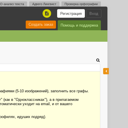
O-анализ текста
Адвего Лингвист
Проверка орфографии
Регистрация
Вход
A
Создать заказ
Помощь и поддержка
фиями (5-10 изображений), заполнить все графы.
 (как в "Одноклассниках"), а в прилагаемом
оматически уходит на email, и от вашего
профилях, идуших подряд).