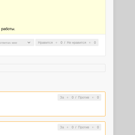
 работы.
Нравится
0
/
Не нравится
0
За
0
/
Против
0
За
0
/
Против
0