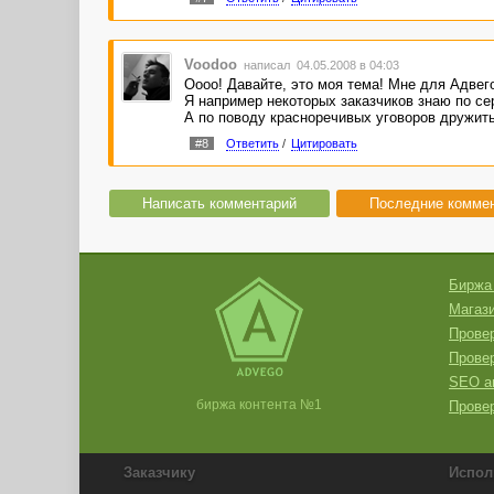
Voodoo
написал 04.05.2008 в 04:03
Оооо! Давайте, это моя тема! Мне для Адвего
Я например некоторых заказчиков знаю по сер
А по поводу красноречивых уговоров дружить -
#8
Ответить
/
Цитировать
Написать комментарий
Последние комме
Биржа
Магази
Провер
Прове
SEO а
биржа контента №1
Провер
Заказчику
Испол