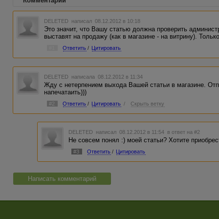
Комментарии
DELETED
написал 08.12.2012 в 10:18
Это значит, что Вашу статью должна проверить администр
выставят на продажу (как в магазине - на витрину). Только
#1
Ответить
/
Цитировать
DELETED
написала 08.12.2012 в 11:34
Жду с нетерпением выхода Вашей статьи в магазине. Отп
напечатаить)))
#2
Ответить
/
Цитировать
/
Скрыть ветку
DELETED
написал 08.12.2012 в 11:54
в ответ на #2
Не совсем понял :) моей статьи? Хотите приобрес
#3
Ответить
/
Цитировать
Написать комментарий