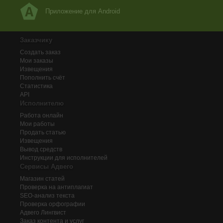
Приложение для Android
Заказчику
Создать заказ
Мои заказы
Извещения
Пополнить счёт
Статистика
API
Исполнителю
Работа онлайн
Мои работы
Продать статью
Извещения
Вывод средств
Инструкции для исполнителей
Сервисы Адвего
Магазин статей
Проверка на антиплагиат
SEO-анализ текста
Проверка орфографии
Адвего
Лингвист
Заказ контента и услуг