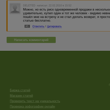
DELETED
написал 22.02.2010 в 15:52
Можно, но есть риск одновременной продажи в нескольки
удивительно, купил один и тот же человек - видимо невн
пошёл мне на встречу и не стал делать возврат, я прост
статью бесплатно.
#5
Ответить
/
Цитировать
Написать комментарий
Биржа статей
Магазин статей
Проверить текст на уникальность
Проверка орфографии онлайн