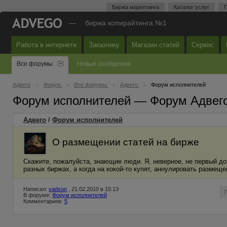
Биржа маркетинга
Каталог услуг
П
—
биржа копирайтинга №1
Работа в интернете
Заказчику
Магазин статей
Сервис
Все форумы
Новые сообщения
Адвего
Форум
Все форумы
Адвего
Форум исполнителей
Форум исполнителей — Форум Адвег
Адвего
/
Форум исполнителей
О размещении статей на бирже
Скажите, пожалуйста, знающие люди. Я, неверное, не первый до
разных биржах, а когда на кокой-то купят, аннулировать размещ
Написал:
vadson
, 21.02.2010 в 15:13
В форуме:
Форум исполнителей
Комментариев:
5