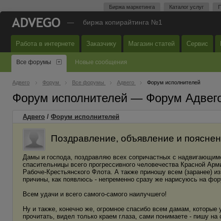
Биржа маркетинга
Каталог услуг
П
—
биржа копирайтинга №1
Работа в интернете
Заказчику
Магазин статей
Сервис
Все форумы
Новые сообщения
Адвего
Форум
Все форумы
Адвего
Форум исполнителей
Форум исполнителей — Форум Адвег
Адвего
/
Форум исполнителей
Поздравление, объявление и пояснение
Дамы и господа, поздравляю всех сопричастных с надвигающим
спасительницы всего прогрессивного человечества Красной Армии
Рабоче-Крестьянского Флота. А также приношу всем (заранее) и
причины, как появлюсь - непременно сразу же нарисуюсь на фор
Всем удачи и всего самого-самого наилучшего!
Ну и также, конечно же, огромное спасибо всем дамам, которые
прочитать, видел только краем глаза, сами понимаете - пишу на с