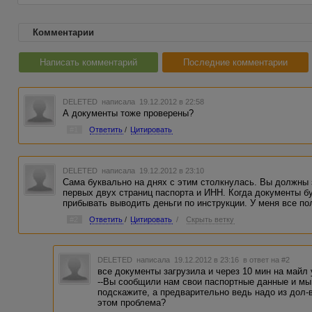
Комментарии
Написать комментарий
Последние комментарии
DELETED
написала 19.12.2012 в 22:58
А документы тоже проверены?
#1
Ответить
/
Цитировать
DELETED
написала 19.12.2012 в 23:10
Сама буквально на днях с этим столкнулась. Вы должны 
первых двух страниц паспорта и ИНН. Когда документы б
прибывать выводить деньги по инструкции. У меня все п
#2
Ответить
/
Цитировать
/
Скрыть ветку
DELETED
написала 19.12.2012 в 23:16
в ответ на #2
все документы загрузила и через 10 мин на майл
--Вы сообщили нам свои паспортные данные и м
подскажите, а предварительно ведь надо из дол-
этом проблема?