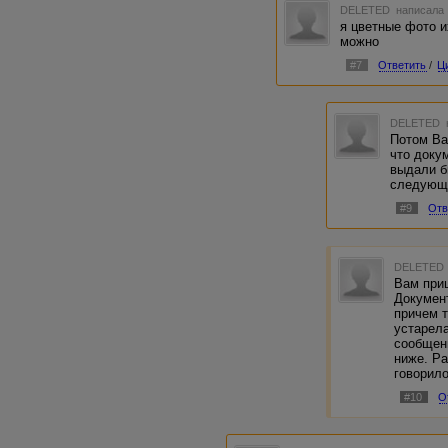
DELETED
написала 
я цветные фото и
можно
#7
Ответить
/
Ц
DELETED
Потом Ва
что доку
выдали б
следующ
#9
Отв
DELETED
Вам при
Докумен
причем 
устарела
сообщени
ниже. Р
говорило
#10
О