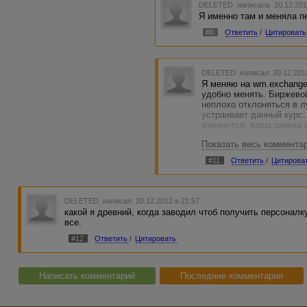
DELETED
написала 20.12.201
Я именно там и меняла п
#8
Ответить
/
Цитировать
DELETED
написал 20.12.201
Я меняю на wm.exchange
удобно менять. Биржево
неплохо отклоняться в л
устраивает данный курс,
изменится, ваша заявка 
Т.е. вы не выбираете из 
Показать весь коммента
противоположное направл
принимаете чужую заявку
#11
Ответить
/
Цитирова
и понятно. Заходите на 
секции" и нажимаете на 
подобный текст в блоке 
DELETED
написал 20.12.2012 в 21:57
какой я древний, когда заводил чтоб получить персонал
все.
#12
Ответить
/
Цитировать
Написать комментарий
Последние комментарии