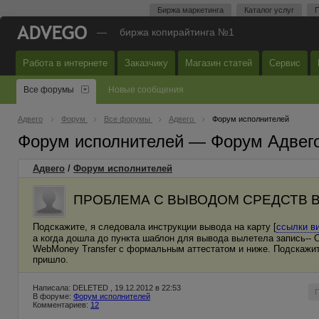
Биржа маркетинга
Каталог услуг
П
—
биржа копирайтинга №1
Работа в интернете
Заказчику
Магазин статей
Сервис
Все форумы
Новые сообщения
Адвего
Форум
Все форумы
Адвего
Форум исполнителей
Форум исполнителей — Форум Адвег
Адвего
/
Форум исполнителей
ПРОБЛЕМА С ВЫВОДОМ СРЕДСТВ 
Подскажите, я следовала инструкции вывода на карту [
ссылки в
а когда дошла до пункта шаблон для вывода вылетела запись-- 
WebMoney Transfer с формальным аттестатом и ниже. Подскажит
пришло.
Написала: DELETED , 19.12.2012 в 22:53
В форуме:
Форум исполнителей
Комментариев:
12