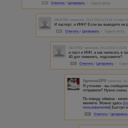
#3
Ответить
/
Цитировать
/
Скрыть ветку
DELETED
написала 19.12.2012 в 23:19
в ответ н
И паспорт, и ИНН? Если вы выводите на р
#4
Ответить
/
Цитировать
/
Скрыть ветку
DELETED
написала 19.12.2012 в 23:2
и пасп и ИНН, а как написать в 
40 дол поменять, подскажите?
#5
Ответить
/
Цитировать
/
Скрыт
Agnessa1970
написала 19.
Я уточняю - вы сообщили
отправили? Нужно сканы.
По поводу обмена - ничег
меняете. Можно здесь [
с
пользователям
] Быстро и
#6
Ответить
/
Цитировать