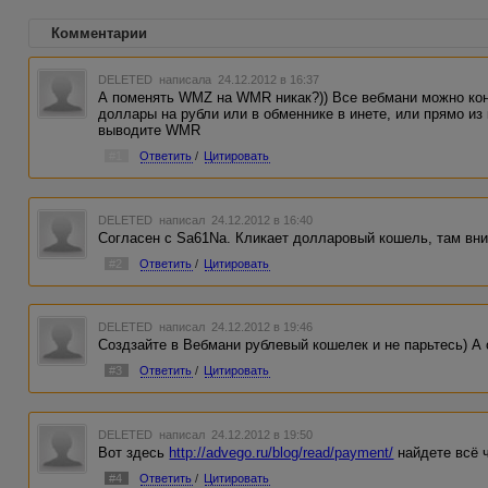
Комментарии
DELETED
написала 24.12.2012 в 16:37
А поменять WMZ на WMR никак?)) Все вебмани можно кон
доллары на рубли или в обменнике в инете, или прямо из
выводите WMR
#1
Ответить
/
Цитировать
DELETED
написал 24.12.2012 в 16:40
Согласен с Sa61Na. Кликает долларовый кошель, там вни
#2
Ответить
/
Цитировать
DELETED
написал 24.12.2012 в 19:46
Создзайте в Вебмани рублевый кошелек и не парьтесь) А 
#3
Ответить
/
Цитировать
DELETED
написал 24.12.2012 в 19:50
Вот здесь
http://advego.ru/blog/read/payment/
найдете всё ч
#4
Ответить
/
Цитировать