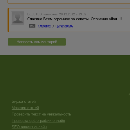
DELETED
написала 28.12.2012 в 13:32
Спасибо Всем огромное за советы. Особенно vlbat !!!
#5
Ответить
/
Цитировать
Написать комментарий
Биржа статей
Магазин статей
Проверить текст на уникальность
Проверка орфографии онлайн
SEO анализ онлайн