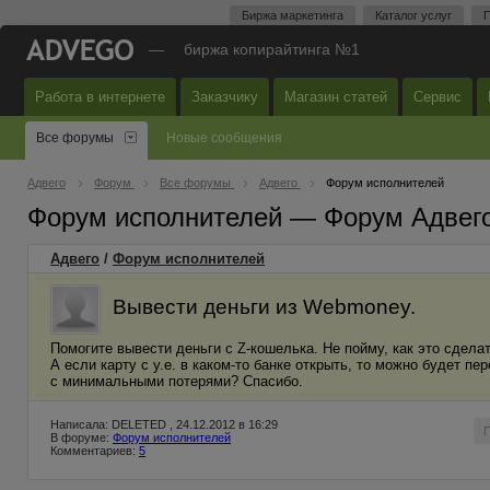
Биржа маркетинга
Каталог услуг
П
—
биржа копирайтинга №1
Работа в интернете
Заказчику
Магазин статей
Сервис
Все форумы
Новые сообщения
Адвего
Форум
Все форумы
Адвего
Форум исполнителей
Форум исполнителей — Форум Адвег
Адвего
/
Форум исполнителей
Вывести деньги из Webmoney.
Помогите вывести деньги с Z-кошелька. Не пойму, как это сдела
А если карту с у.е. в каком-то банке открыть, то можно будет 
с минимальными потерями? Спасибо.
Написала: DELETED , 24.12.2012 в 16:29
В форуме:
Форум исполнителей
Комментариев:
5