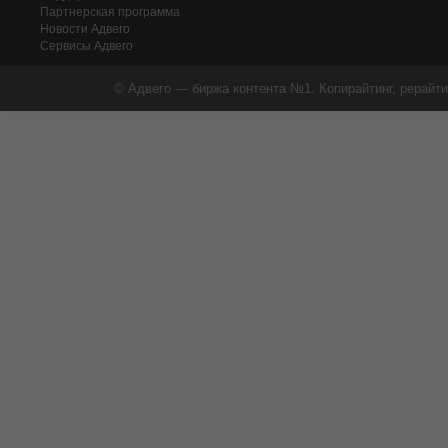
Партнерская программа
Новости Адвего
Сервисы Адвего
© Адвего — биржа контента №1. Копирайтинг, рерайти