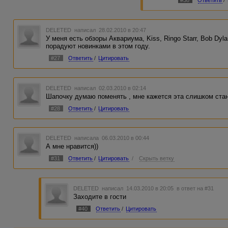
#38
Ответить
/
DELETED
написал 28.02.2010 в 20:47
У меня есть обзоры Аквариума, Kiss, Ringo Starr, Bob Dy
порадуют новинками в этом году.
#27
Ответить
/
Цитировать
DELETED
написал 02.03.2010 в 02:14
Шапочку думаю поменять , мне кажется эта слишком стан
#28
Ответить
/
Цитировать
DELETED
написала 06.03.2010 в 00:44
А мне нравится))
#31
Ответить
/
Цитировать
/
Скрыть ветку
DELETED
написал 14.03.2010 в 20:05
в ответ на #31
Заходите в гости
#40
Ответить
/
Цитировать