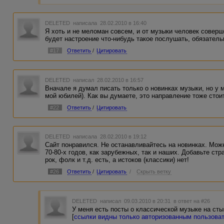
DELETED
написала 28.02.2010 в 16:40
Я хоть и не меломан совсем, и от музыки человек соверш
будет настроение что-нибудь такое послушать, обязательн
#17
Ответить
/
Цитировать
DELETED
написал 28.02.2010 в 16:57
Вначале я думал писать только о новинках музыки, но у 
мой юбилей). Как вы думаете, это направление тоже стои
#22
Ответить
/
Цитировать
DELETED
написала 28.02.2010 в 19:12
Сайт понравился. Не останавливайтесь на новинках. Мож
70-80-х годов, как зарубежных, так и наших. Добавьте стр
рок, фолк и т.д. есть, а истоков (классики) нет!
#26
Ответить
/
Цитировать
/
Скрыть ветку
DELETED
написал 09.03.2010 в 20:31
в ответ на #26
У меня есть посты о классической музыке на сты
[
ссылки видны только авторизованным пользова