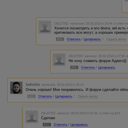
DELETED
написала 28.02.2010 в 16:44
в ответ н
Хочется посмотреть и его блоги, мб есть 
критиковать все могут, а хороших примеро
#19
Ответить
/
Цитировать
/
Скрыть ветку
DELETED
написал 28.02.2010 в 17:09
Не хочу спамить форум Адвего))
#25
Ответить
/
Цитировать
ladosha
написала 28.02.2010 в 16:14
Очень хорошо! Мне понравилось. И форум сделайте обяз
#13
Ответить
/
Цитировать
/
Скрыть ветку
DELETED
написал 08.03.2010 в 02:26
в ответ на #13
Сделаю
#33
Ответить
/
Цитировать