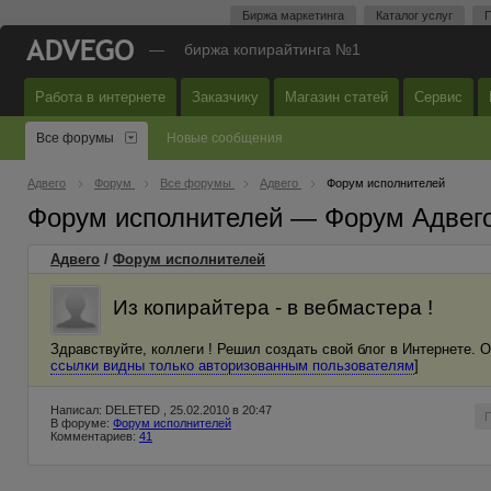
Биржа маркетинга
Каталог услуг
П
—
биржа копирайтинга №1
Работа в интернете
Заказчику
Магазин статей
Сервис
Все форумы
Новые сообщения
Адвего
Форум
Все форумы
Адвего
Форум исполнителей
Форум исполнителей — Форум Адвег
Адвего
/
Форум исполнителей
Из копирайтера - в вебмастера !
Здравствуйте, коллеги ! Решил создать свой блог в Интернете. 
ссылки видны только авторизованным пользователям
]
Написал: DELETED , 25.02.2010 в 20:47
В форуме:
Форум исполнителей
Комментариев:
41