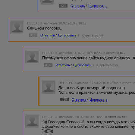
#30
Ответить
/
Цитировать
DELETED
написал 28.02.2010 в 16:12
Слишком попсово..
#12
Ответить
/
Цитировать
/
Скрыть ветку
DELETED
написал 28.02.2010 в 16:23
в ответ на #12
Потому что оформление сайта нудное слишком, а
#14
Ответить
/
Цитировать
/
Скрыть ветку
DELETED
написал 12.03.2010 в 23:52
в ответ н
Да , я вообще гламурный подонок :)
Noth, если нравится тяжелая музыка, ре
#39
Ответить
/
Цитировать
DELETED
написала 28.02.2010 в 16:29
в ответ на #12
:))) Господин Северный, а вы когда-нибудь что-ни
Заходите ко мне в блоги, скажите своё мнение, н
)))))))))