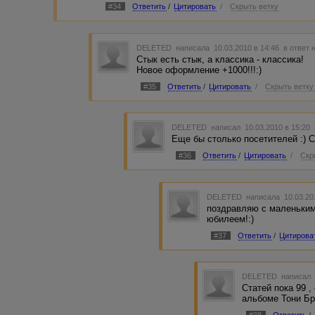
#34
Ответить
/
Цитировать
/
Скрыть ветку
DELETED
написала 10.03.2010 в 14:46
в ответ 
Стык есть стык, а классика - классика!
Новое оформление +1000!!!:)
#35
Ответить
/
Цитировать
/
Скрыть ветку
DELETED
написал 10.03.2010 в 15:20
Еще бы столько посетителей :) 
#36
Ответить
/
Цитировать
/
Скр
DELETED
написала 10.03.20
поздравляю с маленьки
юбилеем!:)
#37
Ответить
/
Цитирова
DELETED
написал 
Статей пока 99 
альбоме Тони Бр