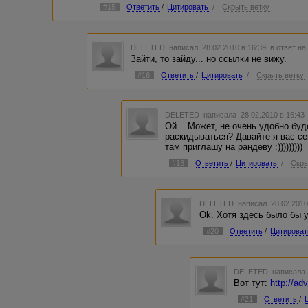
#15
Ответить
/
Цитировать
/
Скрыть ветку
DELETED
написал 28.02.2010 в 16:39
в ответ на
Зайти, то зайду... но ссылки не вижу.
#16
Ответить
/
Цитировать
/
Скрыть ветку
DELETED
написала 28.02.2010 в 16:4
Ой... Может, не очень удобно бу
раскидываться? Давайте я вас се
там приглашу на рандеву :)))))))))
#18
Ответить
/
Цитировать
/
Скры
DELETED
написал 28.02.2010
Ok. Хотя здесь было бы 
#20
Ответить
/
Цитироват
DELETED
написала 
Вот тут:
http://a
#21
Ответить
/