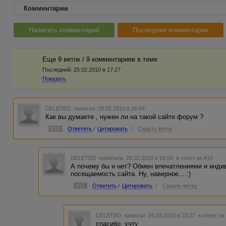
Комментарии
Написать комментарий
Последние комментарии
Еще 9 веток / 9 комментариев в темe
Последний:
25.02.2010 в 17:27
Показать
DELETED
написал 28.02.2010 в 16:04
Как вы думаете , нужен ли на такой сайте форум ?
#10
Ответить
/
Цитировать
/
Скрыть ветку
DELETED
написала 28.02.2010 в 16:09
в ответ на #10
А почему бы и нет? Обмен впечатлениями и инд
посещаемость сайта. Ну, наверное....:)
#11
Ответить
/
Цитировать
/
Скрыть ветку
DELETED
написал 05.03.2010 в 23:27
в ответ на
спасибо, учту