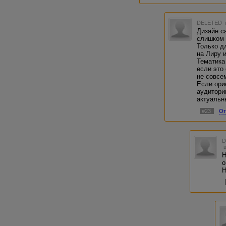
DELETED
Дизайн с
слишком 
Только д
на Лиру 
Тематика
если это
не совсе
Если ори
аудитори
актуальн
#23
От
Н
о
Н