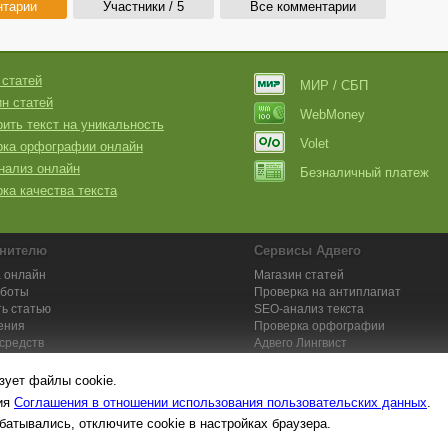
нтарии
Участники / 5
Все комментарии
 статей
МИР / СБП
н статей
WebMoney
ить текст на уникальность
Volet
рка орфографии онлайн
нализ онлайн
Безналичный платеж
ка качества текста
нителю
Сервисы Адвего
 онлайн
Магазин статей
аботы
Проверка на антиплагиат
ь статью
SEO-анализ текста
ения
Проверка орфографии
средств
Адвего
Лингвист
кции для исполнителей
Заказ контента и услуг
зует файлы cookie.
вия
Соглашения в отношении использования пользовательских данных
.
батывались, отключите cookie в настройках браузера.
та №1. Копирайтинг, рерайтинг, переводы,
работа на дому
: поставщик ун