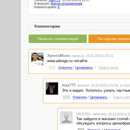
Написал:
max775
, 25.02.2010 в 22:17
В форуме:
Форум исполнителей
Комментариев:
6
Комментарии
Написать комментарий
Последние комме
XpressMusic
написал 25.02.2010 в 22:21
www.advego.ru читайте
#1
Ответить
/
Цитировать
/
Скрыть ветку
max775
написал 25.02.2010 в 22:35
в отве
Это я видел. Хотелось узнать частны
#2
Ответить
/
Цитировать
/
Скрыть вет
DELETED
написала 25.02.2010 в 
Так зайдите в магазин статей
обсуждать вопросы ценообразо