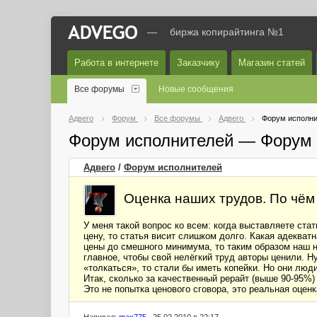
—
биржа копирайтинга №1
Работа в интернете
Заказчику
Магазин статей
Все форумы
Новые сообщения
Адвего
Форум
Все форумы
Адвего
Форум исполни
Форум исполнителей — Форум 
Адвего
/
Форум исполнителей
Оценка наших трудов. По чём
У меня такой вопрос ко всем: когда выставляете стат
цену, то статья висит слишком долго. Какая адекват
цены до смешного минимума, то таким образом наш 
главное, чтобы свой нелёгкий труд авторы ценили. Н
«толкаться», то стали бы иметь копейки. Но они люд
Итак, сколько за качественный рерайт (выше 90-95%) 
Это не попытка ценового сговора, это реальная оцен