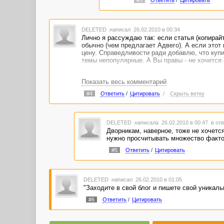
#3
Ответить
/
Цитировать
DELETED
написал 26.02.2010 в 00:34
Лично я рассуждаю так: если статья (копирай
обычно (чем предлагает Адвего). А если этот 
цену. Справедливости ради добавлю, что купи
темы непопулярные. А Вы правы - не хочется 
Показать весь комментарий
#4
Ответить
/
Цитировать
/
Скрыть ветку
DELETED
написала 26.02.2010 в 00:47
в отв
Дворникам, наверное, тоже не хочется 
нужно просчитывать множество факто
#5
Ответить
/
Цитировать
DELETED
написал 26.02.2010 в 01:05
"Заходите в свой блог и пишете свой уникальны
#6
Ответить
/
Цитировать