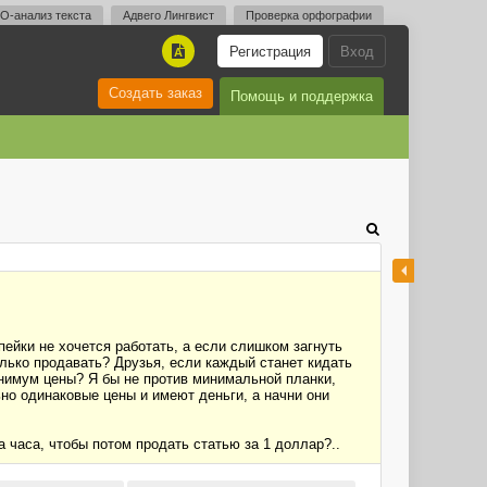
O-анализ текста
Адвего Лингвист
Проверка орфографии
Регистрация
Вход
A
Создать заказ
Помощь и поддержка
опейки не хочется работать, а если слишком загнуть
олько продавать? Друзья, если каждый станет кидать
нимум цены? Я бы не против минимальной планки,
ьно одинаковые цены и имеют деньги, а начни они
а часа, чтобы потом продать статью за 1 доллар?..