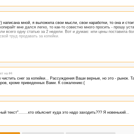
т) написана мной, я выложила свои мысли, свои наработки, то она и сто
копирайт мне дался легко, то как-то совестно много просить - прошу ус
ли всего одну статью за 2 недели. Вот и думаю: или цены поставила бо
свой труд продавать за копейки.
ет на #4
чистить снег за копейки... Рассуждения Ваши верные, но это - рынок. Так
ров, кроме приведенных Вами. К сожалению:(
й текст"........кто обьяснит куда это надо заходить??? Я новенький...