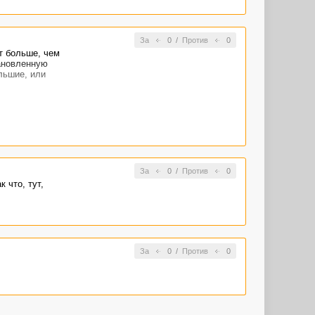
За
0
/
Против
0
ит больше, чем
тановленную
льшие, или
За
0
/
Против
0
 что, тут,
За
0
/
Против
0