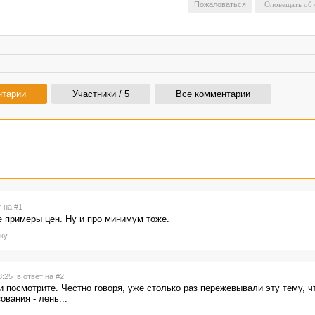
Пожаловаться
нтарии
Участники / 5
Все комментарии
т на #1
е примеры цен. Ну и про минимум тоже.
ку
23:25
в ответ на #2
 и посмотрите. Честно говоря, уже столько раз пережевывали эту тему, ч
вания - лень...