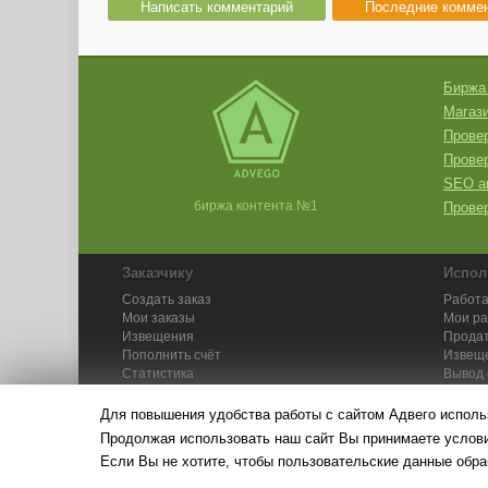
Написать комментарий
Последние комме
Биржа
Магази
Провер
Прове
SEO а
биржа контента №1
Провер
Заказчику
Испол
Создать заказ
Работа
Мои заказы
Мои р
Извещения
Продат
Пополнить счёт
Извещ
Статистика
Вывод 
API
Инстру
Для повышения удобства работы с сайтом Адвего исполь
Продолжая использовать наш сайт Вы принимаете усло
Если Вы не хотите, чтобы пользовательские данные обра
© Адвего — биржа контен