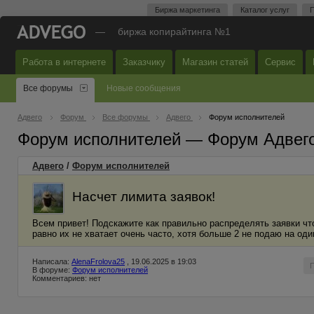
Биржа маркетинга
Каталог услуг
П
—
биржа копирайтинга №1
Работа в интернете
Заказчику
Магазин статей
Сервис
Все форумы
Новые сообщения
Адвего
Форум
Все форумы
Адвего
Форум исполнителей
Форум исполнителей — Форум Адвег
Адвего
/
Форум исполнителей
Насчет лимита заявок!
Всем привет! Подскажите как правильно распределять заявки что
равно их не хватает очень часто, хотя больше 2 не подаю на один
Написала:
AlenaFrolova25
, 19.06.2025 в 19:03
В форуме:
Форум исполнителей
Комментариев: нет