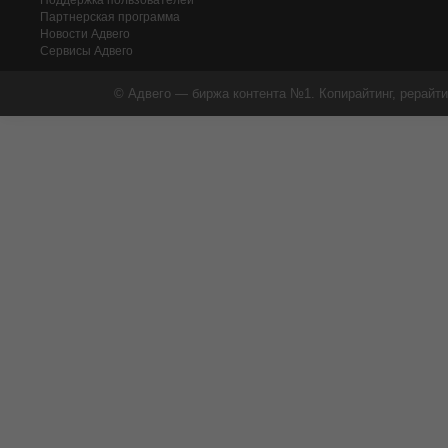
Поддержка пользователей
Партнерская программа
Новости Адвего
Сервисы Адвего
© Адвего — биржа контента №1. Копирайтинг, рерайти