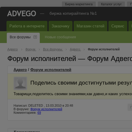
Биржа маркетинга
Каталог услуг
П
—
биржа копирайтинга №1
Работа в интернете
Заказчику
Магазин статей
Сервис
Все форумы
Новые сообщения
Адвего
Форум
Все форумы
Адвего
Форум исполнителей
Форум исполнителей — Форум Адвег
Адвего
/
Форум исполнителей
Поделись своими достигнутыми резул
Товарищи,поделитесь своими знаниями,как давно,и каких успехо
Написал: DELETED , 13.03.2010 в 20:48
В форуме:
Форум исполнителей
Комментариев:
69