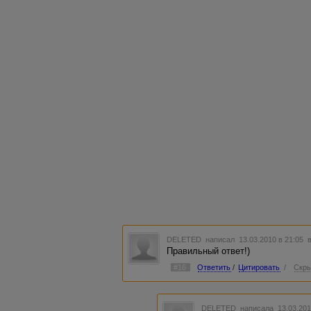
DELETED
написал 13.03.2010 в 21:05
Правильный ответ!)
#16
Ответить
/
Цитировать
/
Скры
DELETED
написала 13.03.201