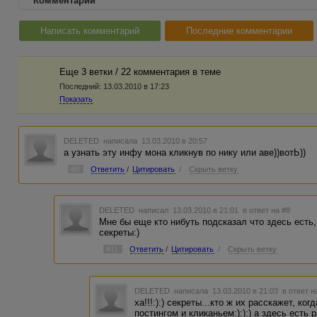
Комментарии
Написать комментарий
Последние комментарии
Еще 3 ветки / 22 комментария в темe
Последний:
13.03.2010 в 17:23
Показать
DELETED
написала 13.03.2010 в 20:57
а узнать эту инфу мона кликнув по нику или аве))вотЬ))
#8
Ответить
/
Цитировать
/
Скрыть ветку
DELETED
написал 13.03.2010 в 21:01
в ответ на #8
Мне бы еще кто нибуть подсказал что здесь есть,
секреты:)
#11
Ответить
/
Цитировать
/
Скрыть ветку
DELETED
написала 13.03.2010 в 21:03
в ответ н
ха!!!:):) секреты...кто ж их расскажет, к
постингом и кликаньем:):):) а здесь есть 