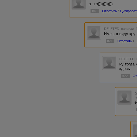
а тто))))))))))))
#18
Ответить
/
Цитироват
DELETED
написал 1
Имею в виду кру
#21
Ответить
/
DELETED
ну тогда
здесь.
#22
От
е