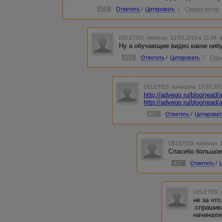
#12
Ответить
/
Цитировать
/
Скрыть ветку
DELETED
написал 13.03.2010 в 21:04
Ну а обучающее видео какое нибут
#14
Ответить
/
Цитировать
/
Скры
DELETED
написала 13.03.201
http://advego.ru/blog/read/
http://advego.ru/blog/read/
#17
Ответить
/
Цитироват
DELETED
написал 1
Спасибо большое
#27
Ответить
/
DELETED
не за что
.спрашива
начинали)