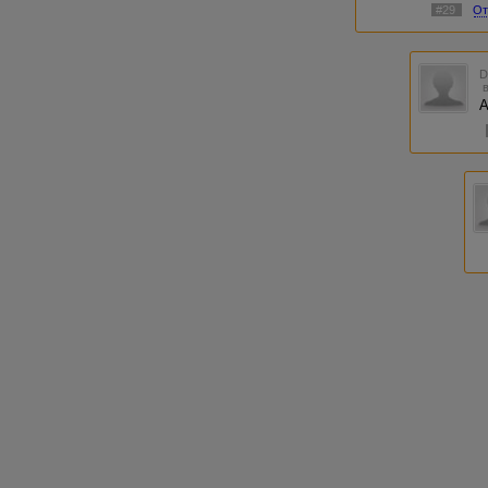
#29
От
А