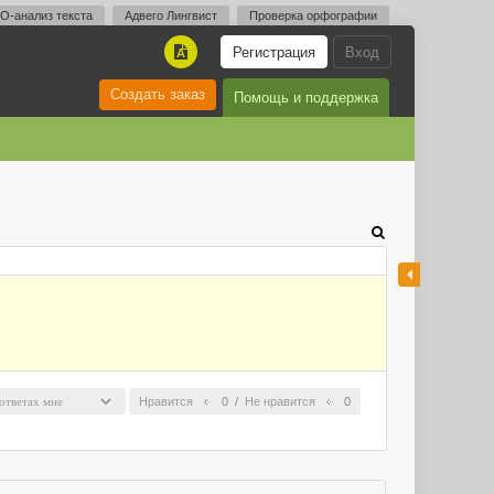
O-анализ текста
Адвего Лингвист
Проверка орфографии
Регистрация
Вход
A
Создать заказ
Помощь и поддержка
Нравится
0
/
Не нравится
0