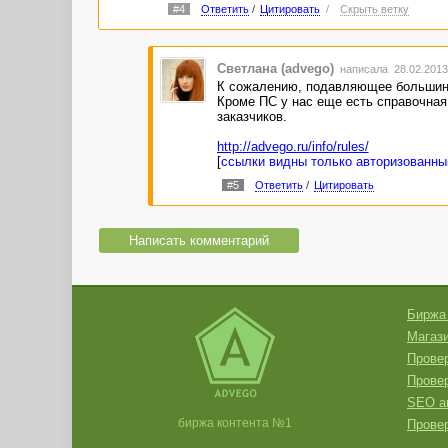
#4
Ответить
/
Цитировать
/
Скрыть ветку
Светлана (advego)
написала 28.02.2013
К сожалению, подавляющее большинс
Кроме ПС у нас еще есть справочная 
заказчиков.
http://advego.ru/info/rules/
[
ссылки видны только авторизованн
#5
Ответить
/
Цитировать
Написать комментарий
Биржа
Магази
Провер
Прове
SEO а
биржа контента №1
Провер