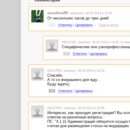
Комментарии
sunshine89
написала 28.02.2013 в 10:02
От нескольких часов до трех дней
#1
Ответить
/
Цитировать
/
Скрыть ветку
DELETED
написал 28.02.2013 в 10:05
в отве
Специфические или узкопрофессионал
#2
Ответить
/
Цитировать
DELETED
написал 28.02.2013 в 10:10
Спасибо.
А то со вчерашнего дня жду...
Буду ждать)
#3
Ответить
/
Цитировать
DELETED
написал 28.02.2013 в 10:38
Интересно, как проходит регистрация? Вы хот
ответов на различные вопросы.
ПС: "4.1.11 Администрация обязуется осущест
считая дня размещения статьи на модерацию 