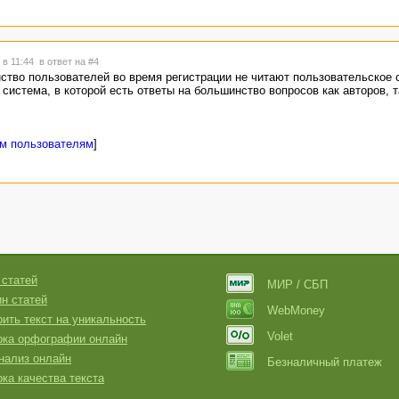
 в 11:44
в ответ на #4
тво пользователей во время регистрации не читают пользовательское 
система, в которой есть ответы на большинство вопросов как авторов, т
ым пользователям
]
 статей
МИР / СБП
н статей
WebMoney
ить текст на уникальность
Volet
рка орфографии онлайн
нализ онлайн
Безналичный платеж
ка качества текста