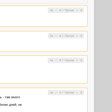
За
0
/
Против
0
За
0
/
Против
0
За
0
/
Против
0
За
0
/
Против
0
ь - там много
бочих дней, не