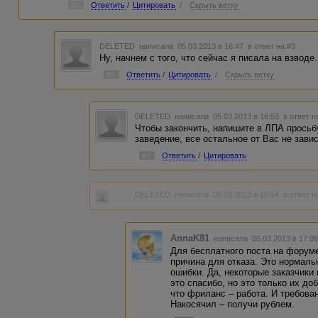
#3
Ответить
/
Цитировать
/
Скрыть ветку
DELETED
написала 05.03.2013 в 16:47
в ответ на #3
Ну, начнем с того, что сейчас я писала на взво
#5
Ответить
/
Цитировать
/
Скрыть ветку
DELETED
написала 05.03.2013 в 16:53
в ответ н
Чтобы закончить, напишите в ЛПА просьб
заведение, все остальное от Вас не завис
#7
Ответить
/
Цитировать
DELETED
написала 05.03.2013 в 16:54
в ответ н
AnnaK81
написала 05.03.2013 в 17:
Для бесплатного поста на форуме
причина для отказа. Это нормаль
ошибки. Да, некоторые заказчики
это спасибо, но это только их до
что фриланс – работа. И требован
Накосячил – получи рублем.