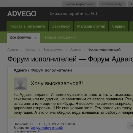
Биржа маркетинга
Каталог услуг
П
—
биржа копирайтинга №1
Работа в интернете
Заказчику
Магазин статей
Сервис
Все форумы
Новые сообщения
Адвего
Форум
Все форумы
Адвего
Форум исполнителей
Форум исполнителей — Форум Адвег
Адвего
/
Форум исполнителей
Хочу высказаться!!!
На Адвего недавно. И прямо мурашки от злости. Есть такие зада
заказчика,или по другим, не зависящим от автора причинам. Резу
из-за инета или еще чего-нибудь..Я вовремя не заметила,пришел
доработку отправить!!! Не специально же я..Тем более,что сразу 
репутация. А это очень обидно, ведь взявшись за работу,я напр
Написала: DELETED , 05.03.2013 в 16:04
П
В форуме:
Форум исполнителей
Комментариев:
46