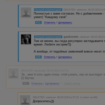
Лучший комментарий
DELETED
написал 06.03.2013 в 
Полностью с вами согласен. Но с добавлением - 
умеет) "Каждому своё".
#31
Ответить
/
Цитировать
gaskonets
Лучший комментарий
написал 06.03.2013 
Тем не менее, вы сюда регулярно заглядываете 
время. Любите экстрим?))
А вообще, от подобных заявлений вовсю несет л
#38
Ответить
/
Цитировать
DELETED
написала 06.03.2013 в 07:21
Эх...мне б хоть один отказ, чтоб узнать, как он выглядит 
(!) Шутка.
#32
Ответить
/
Цитировать
/
Скрыть ветку
DELETED
написал 06.03.2013 в 07:21
в ответ на #32
Допроситесь)))