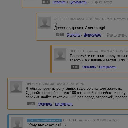
#33
Ответить
/
Цитировать
/
Скрыть ветку
DELETED
написала 06.03.2013 в 07:24
в ответ н
:)
Доброго утречка, Александр!
#34
Ответить
/
Цитировать
/
Скрыть ветку
DELETED
написала 06.03.2013 в 22:1
Попробуйте оставить пару отзыв
всего:-), а с вашими тестами по 
#48
Ответить
/
Цитировать
DELETED
написала 06.03.2013 в 09:26
Чтобы испортить репутацию, надо её вначале заиметь.
Сделайте спокойно штук 100 заказов без ошибок - и полу
перечитывайте текст лишний раз перед отправкой, провер
#35
Ответить
/
Цитировать
Лучший комментарий
DELETED
написал 06.03.2013 в 09:45
"Хочу высказаться!" :)