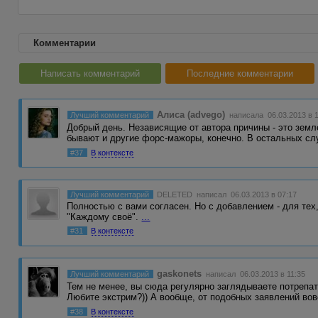
Комментарии
Написать комментарий
Последние комментарии
Алиса (advego)
Лучший комментарий
написала 06.03.2013 в 1
Добрый день. Независящие от автора причины - это земл
бывают и другие форс-мажоры, конечно. В остальных с
#37
В контексте
Лучший комментарий
DELETED
написал 06.03.2013 в 07:17
Полностью с вами согласен. Но с добавлением - для тех,
"Каждому своё".
...
#31
В контексте
gaskonets
Лучший комментарий
написал 06.03.2013 в 11:35
Тем не менее, вы сюда регулярно заглядываете потрепат
Любите экстрим?)) А вообще, от подобных заявлений во
#38
В контексте