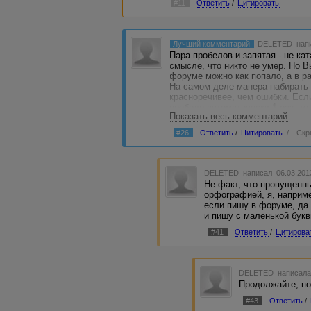
#11
Ответить
/
Цитировать
Лучший комментарий
DELETED
напи
Пара пробелов и запятая - не ка
смысле, что никто не умер. Но В
форуме можно как попало, а в ра
На самом деле манера набирать 
красноречивее, чем ошибки. Есл
пробеле автоматически 1 раз, то
Показать весь комментарий
форумном посте. Или лишний вл
Вы можете думать об этом что у
#26
Ответить
/
Цитировать
/
Скр
работе и по таким деталям, и от
DELETED
написал 06.03.201
Не факт, что пропущенны
орфографией, я, наприме
если пишу в форуме, да 
и пишу с маленькой буквы
#41
Ответить
/
Цитирова
DELETED
написала
Продолжайте, п
#43
Ответить
/