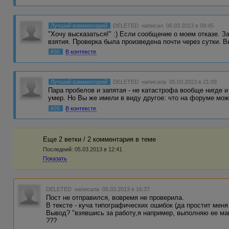
Лучший комментарий
DELETED
написал 06.03.2013 в 09:45
"Хочу высказаться!" :) Если сообщение о моем отказе. З
взятия. Проверка была произведена почти через сутки. 
#36
В контексте
Лучший комментарий
DELETED
написала 05.03.2013 в 21:09
Пара пробелов и запятая - не катастрофа вообще нигде и
умер. Но Вы же имели в виду другое: что на форуме мо
#26
В контексте
Еще 2 ветки / 2 комментария в темe
Последний:
05.03.2013 в 12:41
Показать
DELETED
написала 05.03.2013 в 16:37
Пост не отправился, вовремя не проверила.
В тексте - куча типографических ошибок (да простит меня
Вывод? "взявшись за работу,я например, выполняю ее ма
???