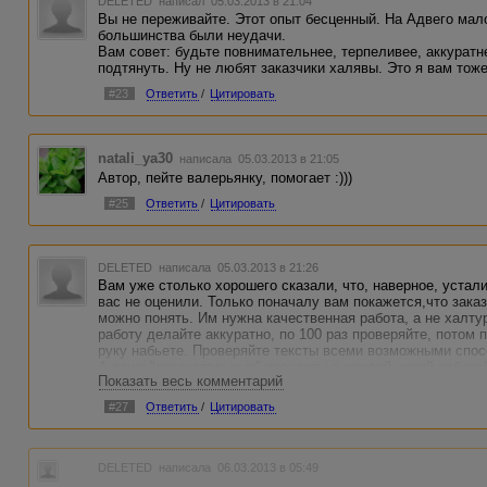
DELETED
написал 05.03.2013 в 21:04
Вы не переживайте. Этот опыт бесценный. На Адвего мало
большинства были неудачи.
Вам совет: будьте повнимательнее, терпеливее, аккуратн
подтянуть. Ну не любят заказчики халявы. Это я вам тоже
#23
Ответить
/
Цитировать
natali_ya30
написала 05.03.2013 в 21:05
Автор, пейте валерьянку, помогает :)))
#25
Ответить
/
Цитировать
DELETED
написала 05.03.2013 в 21:26
Вам уже столько хорошего сказали, что, наверное, устали
вас не оценили. Только поначалу вам покажется,что зака
можно понять. Им нужна качественная работа, а не халту
работу делайте аккуратно, по 100 раз проверяйте, потом 
руку набьете. Проверяйте тексты всеми возможными спосо
А ваши "отрицательные" проценты с каждой новой работой
Показать весь комментарий
#27
Ответить
/
Цитировать
DELETED
написала 06.03.2013 в 05:49