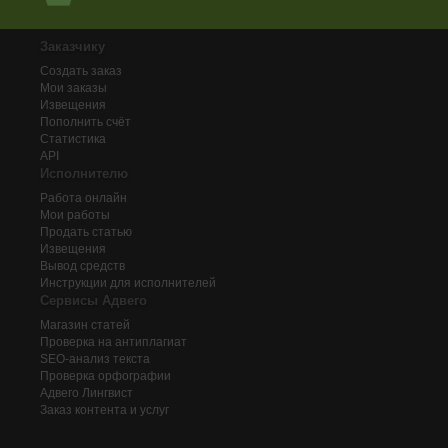
Заказчику
Создать заказ
Мои заказы
Извещения
Пополнить счёт
Статистика
API
Исполнителю
Работа онлайн
Мои работы
Продать статью
Извещения
Вывод средств
Инструкции для исполнителей
Сервисы Адвего
Магазин статей
Проверка на антиплагиат
SEO-анализ текста
Проверка орфографии
Адвего
Лингвист
Заказ контента и услуг