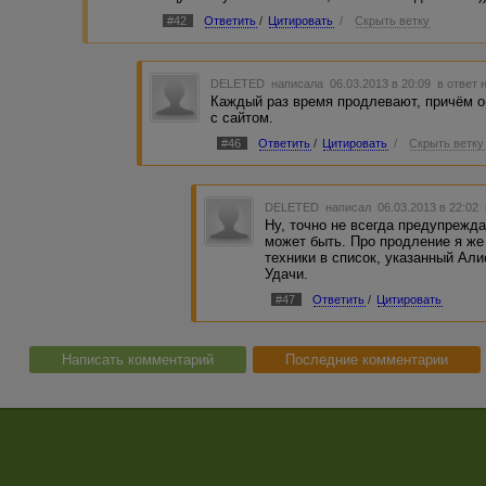
#42
Ответить
/
Цитировать
/
Скрыть ветку
DELETED
написала 06.03.2013 в 20:09
в ответ 
Каждый раз время продлевают, причём о
с сайтом.
#46
Ответить
/
Цитировать
/
Скрыть ветку
DELETED
написал 06.03.2013 в 22:02
Ну, точно не всегда предупреждаю
может быть. Про продление я же
техники в список, указанный Али
Удачи.
#47
Ответить
/
Цитировать
Написать комментарий
Последние комментарии