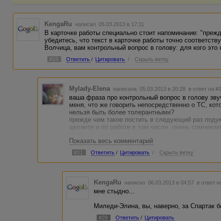
KengaRu
написал 05.03.2013 в 17:11
В карточке работы специально стоит напоминание: "преж
убедитесь, что текст в карточке работы точно соответств
Волчица, вам контрольный вопрос в голову: для кого это
#15
Ответить
/
Цитировать
/
Скрыть ветку
Mylady-Elena
написала 05.03.2013 в 20:28
в ответ на #
ваша фраза про контрольный вопрос в голову зву
меня, что же говорить непосредственно о ТС, ко
нельзя быть более толерантными?
прежде чем такое постить в следующий раз подум
делаете и по работе в том числе. очень сомнева
контрольные вопросы в голову ставить.
Показать весь комментарий
(не смогла пройти мимо. можете не трудиться отв
#21
Ответить
/
Цитировать
/
Скрыть ветку
KengaRu
написал 06.03.2013 в 04:57
в ответ н
мне стыдно...
Миледи-Элина, вы, наверно, за Спартак 
#29
Ответить
/
Цитировать