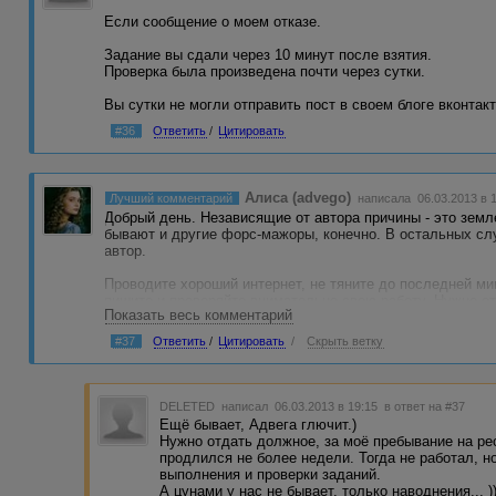
Если сообщение о моем отказе.
Задание вы сдали через 10 минут после взятия.
Проверка была произведена почти через сутки.
Вы сутки не могли отправить пост в своем блоге вконтак
#36
Ответить
/
Цитировать
Алиса (advego)
Лучший комментарий
написала 06.03.2013 в 1
Добрый день. Независящие от автора причины - это земл
бывают и другие форс-мажоры, конечно. В остальных сл
автор.
Проводите хороший интернет, не тяните до последней ми
пишите и проверяйте внимательно свою работу. Нужно отн
Показать весь комментарий
вашей работы зависит заказчик. И вы не только портите 
других.
#37
Ответить
/
Цитировать
/
Скрыть ветку
DELETED
написал 06.03.2013 в 19:15
в ответ на #37
Ещё бывает, Адвега глючит.)
Нужно отдать должное, за моё пребывание на ре
продлился не более недели. Тогда не работал, н
выполнения и проверки заданий.
А цунами у нас не бывает, только наводнения... ))