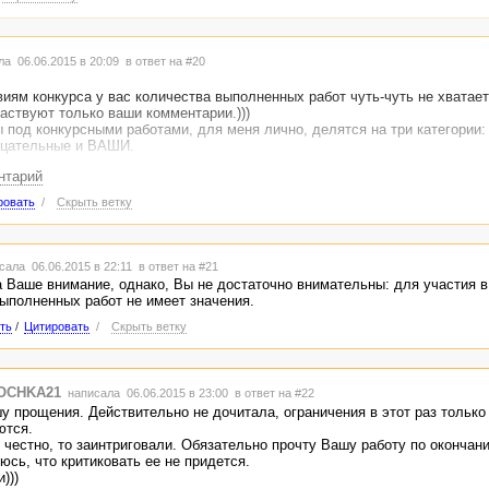
а 06.06.2015 в 20:09
в ответ на #20
виям конкурса у вас количества выполненных работ чуть-чуть не хватает
частвуют только ваши комментарии.)))
 под конкурсными работами, для меня лично, делятся на три категории:
ицательные и ВАШИ.
нтарий
ику сами просили, так что извиняйте. Очень старалась быть благожелат
ровать
/
Скрыть ветку
сала 06.06.2015 в 22:11
в ответ на #21
 Ваше внимание, однако, Вы не достаточно внимательны: для участия в
ыполненных работ не имеет значения.
ть
/
Цитировать
/
Скрыть ветку
OCHKA21
написала 06.06.2015 в 23:00
в ответ на #22
у прощения. Действительно не дочитала, ограничения в этот раз тольк
ются.
 честно, то заинтриговали. Обязательно прочту Вашу работу по окончани
юсь, что критиковать ее не придется.
)))