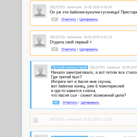
DELETED
написала 19.05.2015 в 00:55
Ох уж эти бабочки-куколки-гусеницы! Преста
#7
Ответить
/
Цитировать
DELETED
написала 19.05.2015 в 01:13
Отдала свой первый +
#8
Ответить
/
Цитировать
Лучший комментарий
DELETED
написал 19.05.2015
Начало заинтриговало, а вот потом все стало
Где третий был?
Интриги нет и басня мне скучна,
вот бабочке конец, уже б поинтересней
и где-то кажется слегка,
что басня сья - сюжет возможной цели?
#9
Ответить
/
Цитировать
DELETED
написала 20.05.2015 в 12:09