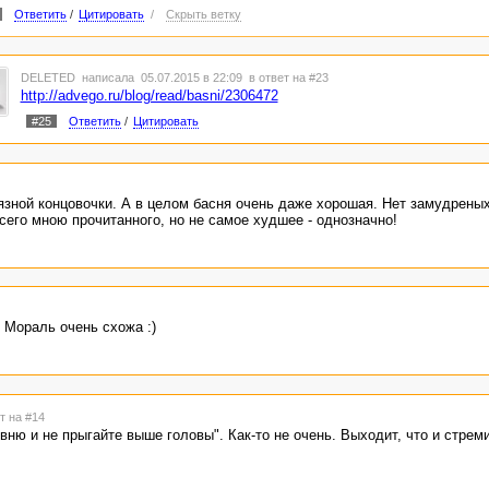
Ответить
/
Цитировать
/
Скрыть ветку
DELETED
написала 05.07.2015 в 22:09
в ответ на #23
http://advego.ru/blog/read/basni/2306472
#25
Ответить
/
Цитировать
вязной концовочки. А в целом басня очень даже хорошая. Нет замудрены
всего мною прочитанного, но не самое худшее - однозначно!
 Мораль очень схожа :)
т на #14
вню и не прыгайте выше головы". Как-то не очень. Выходит, что и стреми