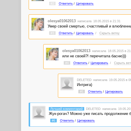
#2
Ответить
/
Цитировать
olesya01062013
написала 18.05.2015 в 21:31
Умер своей смертью, счастливый и влюбленный
#3
Ответить
/
Цитировать
/
Скрыть ветку
olesya01062013
написала 18.05.2015 в 2
или не своей?! перечитала басню)))
#4
Ответить
/
Цитировать
/
Скрыть вет
DELETED
написала 19.05.2015 в 
Интрига)
#5
Ответить
/
Цитировать
Лучший комментарий
DELETED
написала 19.05.201
Жук-рогач? Можно уже писать продолжение ба
#6
Ответить
/
Цитировать