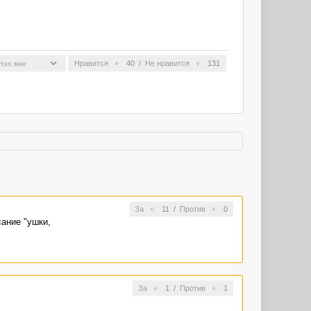
Нравится
40
/
Не нравится
131
За
11
/
Против
0
сание "ушки,
За
1
/
Против
1