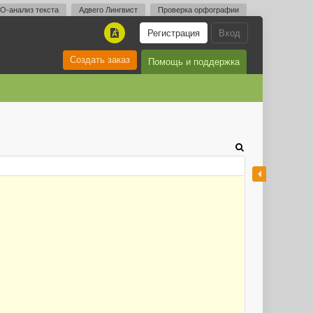
O-анализ текста
Адвего Лингвист
Проверка орфографии
Регистрация
Вход
A
Создать заказ
Помощь и поддержка