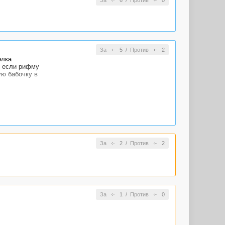
За
5
/
Против
2
елка
 И если рифму
ую бабочку в
За
2
/
Против
2
За
1
/
Против
0