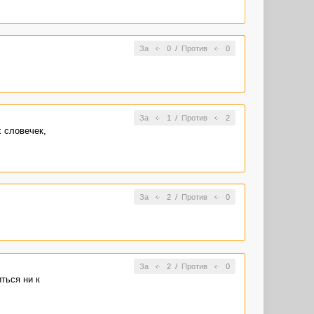
За
0
/
Против
0
За
1
/
Против
2
х словечек,
За
2
/
Против
0
За
2
/
Против
0
ться ни к