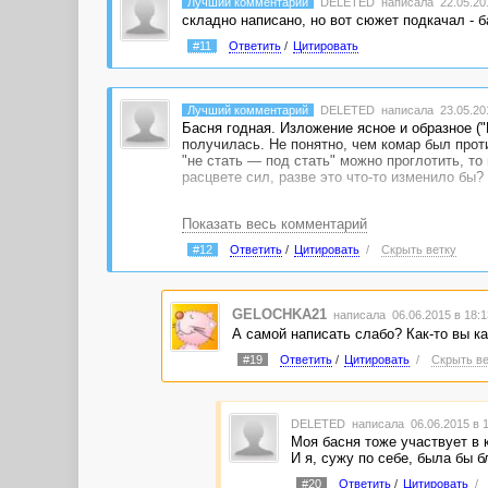
Лучший комментарий
DELETED
написала 22.05.201
складно написано, но вот сюжет подкачал - 
#11
Ответить
/
Цитировать
Лучший комментарий
DELETED
написала 23.05.201
Басня годная. Изложение ясное и образное (
получилась. Не понятно, чем комар был проти
"не стать — под стать" можно проглотить, то
расцвете сил, разве это что-то изменило бы
Показать весь комментарий
#12
Ответить
/
Цитировать
/
Скрыть ветку
GELOCHKA21
написала 06.06.2015 в 18:
А самой написать слабо? Как-то вы ка
#19
Ответить
/
Цитировать
/
Скрыть ве
DELETED
написала 06.06.2015 в 
Моя басня тоже участвует в к
И я, сужу по себе, была бы 
#20
Ответить
/
Цитировать
/