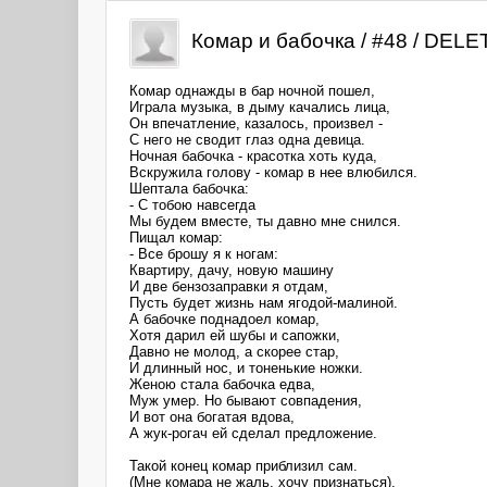
Комар и бабочка / #48 / DEL
Комар однажды в бар ночной пошел,
Играла музыка, в дыму качались лица,
Он впечатление, казалось, произвел -
С него не сводит глаз одна девица.
Ночная бабочка - красотка хоть куда,
Вскружила голову - комар в нее влюбился.
Шептала бабочка:
- С тобою навсегда
Мы будем вместе, ты давно мне снился.
Пищал комар:
- Все брошу я к ногам:
Квартиру, дачу, новую машину
И две бензозаправки я отдам,
Пусть будет жизнь нам ягодой-малиной.
А бабочке поднадоел комар,
Хотя дарил ей шубы и сапожки,
Давно не молод, а скорее стар,
И длинный нос, и тоненькие ножки.
Женою стала бабочка едва,
Муж умер. Но бывают совпадения,
И вот она богатая вдова,
А жук-рогач ей сделал предложение.
Такой конец комар приблизил сам.
(Мне комара не жаль, хочу признаться),