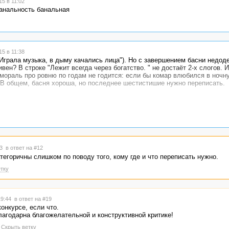
5 в 11:02
банальность банальная
5 в 11:38
"Играла музыка, в дыму качались лица"). Но с завершением басни недод
вен? В строке "Лежит всегда через богатство. " не достаёт 2-х слогов.
 мораль про ровню по годам не годится: если бы комар влюбился в ночн
? В общем, басня хороша, но последнее шестистишие нужно переписать.
13
в ответ на #12
тегоричны слишком по поводу того, кому где и что переписать нужно.
тку
19:44
в ответ на #19
онкурсе, если что.
благодарна благожелательной и конструктивной критике!
Скрыть ветку