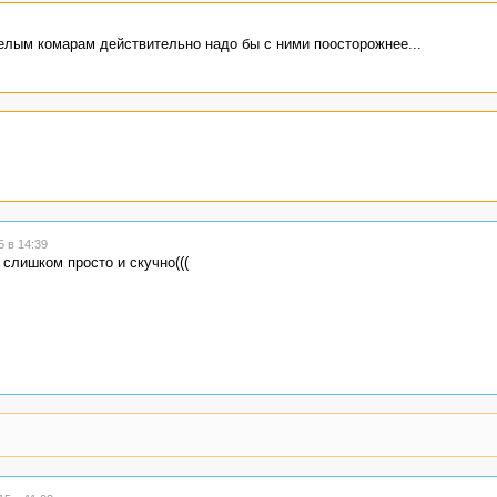
релым комарам действительно надо бы с ними поосторожнее...
 в 14:39
 слишком просто и скучно(((