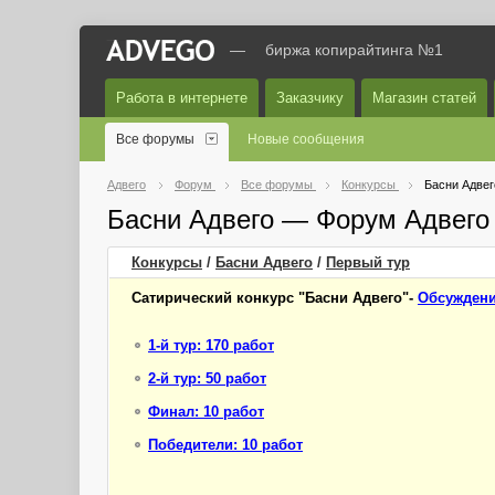
—
биржа копирайтинга №1
Работа в интернете
Заказчику
Магазин статей
Все форумы
Новые сообщения
Адвего
Форум
Все форумы
Конкурсы
Басни Адвег
Басни Адвего — Форум Адвего
Конкурсы
/
Басни Адвего
/
Первый
тур
Сатирический конкурс "Басни Адвего"-
Обсуждени
1-й тур: 170 работ
2-й тур: 50 работ
Финал: 10 работ
Победители: 10 работ