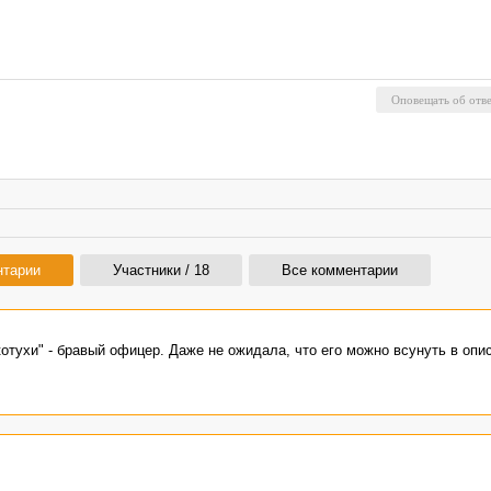
нтарии
Участники / 18
Все комментарии
котухи" - бравый офицер. Даже не ожидала, что его можно всунуть в опи