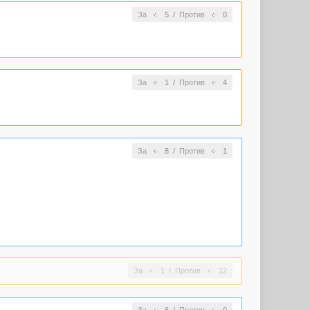
За
5
/
Против
0
За
1
/
Против
4
За
8
/
Против
1
За
1
/
Против
12
За
6
/
Против
0