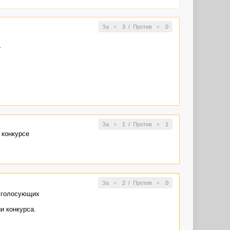
За
3
/
Против
0
.
ельной.
За
1
/
Против
1
 конкурсе
За
2
/
Против
0
о голосующих
и конкурса.