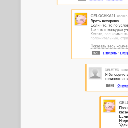
GELOCHKA21
написал
Врать нехорошо.
Если что, то по усло
Так что в конкурсе у
Кстати, все комменты
положительные, отр
Показать весь комме
ПыСы
Конструктивную крит
#21
Ответить
/
Цити
DELETED
напи
Я бы оценила
количество в
#22
Ответи
GEL
Прош
каса
Если
Наде
Удачи