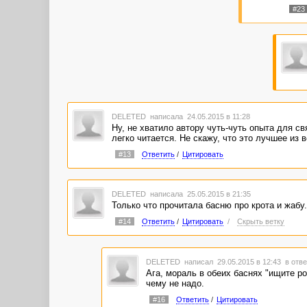
#23
DELETED
написала 24.05.2015 в 11:28
Ну, не хватило автору чуть-чуть опыта для с
легко читается. Не скажу, что это лучшее из 
#13
Ответить
/
Цитировать
DELETED
написала 25.05.2015 в 21:35
Только что прочитала басню про крота и жабу.
#14
Ответить
/
Цитировать
/
Скрыть ветку
DELETED
написал 29.05.2015 в 12:43
в отве
Ага, мораль в обеих баснях "ищите ро
чему не надо.
#16
Ответить
/
Цитировать