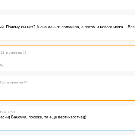
. Почему бы нет? А она деньги получила, а потом и нового мужа... Все
1:32
в ответ на #3
ку
00:50
в ответ на #4
5 в 00:53
сни) Бабочка, похоже, та еще вертихвостка)))