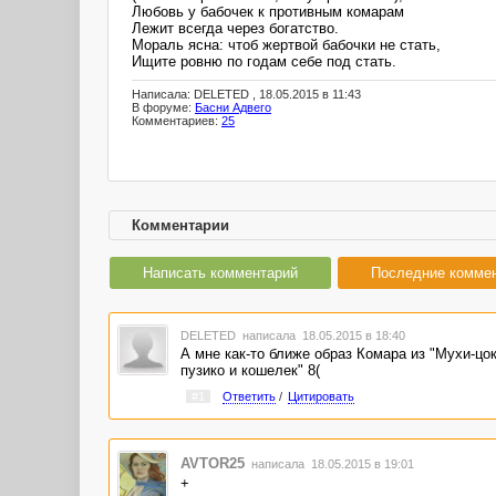
Любовь у бабочек к противным комарам
Лежит всегда через богатство.
Мораль ясна: чтоб жертвой бабочки не стать,
Ищите ровню по годам себе под стать.
Написала: DELETED , 18.05.2015 в 11:43
В форуме:
Басни Адвего
Комментариев:
25
Комментарии
Написать комментарий
Последние комме
DELETED
написала 18.05.2015 в 18:40
А мне как-то ближе образ Комара из "Мухи-цо
пузико и кошелек" 8(
#1
Ответить
/
Цитировать
AVTOR25
написала 18.05.2015 в 19:01
+