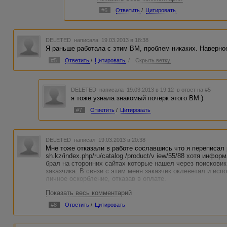
В любом случае, если Вы абсолютно увер
#6
Ответить
/
Цитировать
PS между прочим моя реплика заспамлен
DELETED
написала 19.03.2013 в 18:38
Я раньше работала с этим ВМ, проблем никаких. Наверное
#5
Ответить
/
Цитировать
/
Скрыть ветку
DELETED
написала 19.03.2013 в 19:12
в ответ на #5
я тоже узнала знакомый почерк этого ВМ:)
#7
Ответить
/
Цитировать
DELETED
написал 19.03.2013 в 20:38
Мне тоже отказали в работе сославшись что я переписал р
sh.kz/index.php/ru/catalog /product/v iew/55/88 хотя инфо
брал на сторонних сайтах которые нашел через поисковик
заказчика. В связи с этим меня заказчик оклеветал и испо
личное оскорбление, отказав в оплате.
Показать весь комментарий
#8
Ответить
/
Цитировать