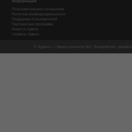
Информация
Пользовательское соглашение
Политика конфиденциальности
Поддержка пользователей
Партнерская программа
Новости Адвего
Сервисы Адвего
© Адвего — биржа контента №1. Копирайтинг, рерайти