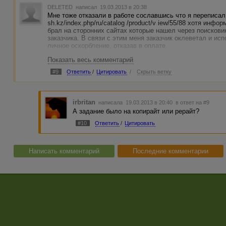
DELETED
написал 19.03.2013 в 20:38
Мне тоже отказали в работе сославшись что я переписал 
sh.kz/index.php/ru/catalog /product/v iew/55/88 хотя инф
брал на сторонних сайтах которые нашел через поисковик
заказчика. В связи с этим меня заказчик оклеветал и исп
личное оскорбление, отказав в оплате.
Показать весь комментарий
#9
Ответить
/
Цитировать
/
Скрыть ветку
irbritan
написала 19.03.2013 в 20:40
в ответ на #9
А задание было на копирайт или рерайт?
#10
Ответить
/
Цитировать
Написать комментарий
Последние комментарии