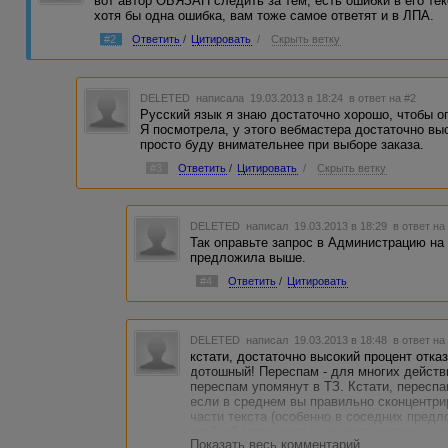
вот автор ОБЯЗАН следить за тем, есть ошибки в его тек
хотя бы одна ошибка, вам тоже самое ответят и в ЛПА.
#2
Ответить
/
Цитировать
/
Скрыть ветку
DELETED
написала 19.03.2013 в 18:24
в ответ на #2
Русский язык я знаю достаточно хорошо, чтобы оп
Я посмотрела, у этого вебмастера достаточно вы
просто буду внимательнее при выборе заказа.
#3
Ответить
/
Цитировать
/
Скрыть ветку
DELETED
написал 19.03.2013 в 18:29
в ответ на
Так оправьте запрос в Администрацию н
предложила выше.
#4
Ответить
/
Цитировать
DELETED
написал 19.03.2013 в 18:48
в ответ на
кстати, достаточно высокий процент отка
дотошный! Переспам - для многих действ
переспам упомянут в ТЗ. Кстати, переспа
если в среднем вы правильно сконцентри
части текста (особенно в соседних предло
крайней мере меня учил моя заказчица, к
Показать весь комментарий
не одну)