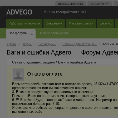
Биржа маркетинга
Каталог услуг
П
—
биржа копирайтинга №1
Работа в интернете
Заказчику
Магазин статей
Сервис
Все форумы
Новые сообщения
Адвего
Форум
Все форумы
Связь с администрацией
Баги и оши
Баги и ошибки Адвего — Форум Адве
Связь с администрацией
/
Баги и ошибки Адвего
Отказ в оплате
Вебмастер genvik отказал вам в оплате за работу #5132441.47490
орфографических или синтаксических ошибок
3. В тексте присутствуют неправильные окончания
Пример: «Вася пошла в магазин, которая стоял за углом»
6. !!! В работе будет "переспам" какого-либо слова. Например 
встречаться больше раз 7-10.
Я считаю, что вебмастер неправ и просто не захотел платить, т
выполненных работ.