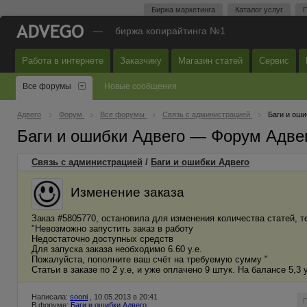
Биржа маркетинга
Каталог услуг
П
—
биржа копирайтинга №1
Работа в интернете
Заказчику
Магазин статей
Сервис
Все форумы
Новые сообщения
Адвего
Форум
Все форумы
Связь с администрацией
Баги и оши
Баги и ошибки Адвего — Форум Адве
Связь с администрацией
/
Баги и ошибки Адвего
Изменение заказа
Заказ #5805770, остановила для изменения количества статей, те
"Невозможно запустить заказ в работу
Недостаточно доступных средств
Для запуска заказа необходимо 6.60 у.е.
Пожалуйста, пополните ваш счёт на требуемую сумму "
Статьи в заказе по 2 у.е, и уже оплачено 9 штук. На балансе 5,3
Написала:
sooni
, 10.05.2013 в 20:41
В форуме:
Баги и ошибки Адвего