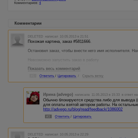
Комментариев:
4
Комментарии
DELETED
написал 10.05.2013 в 21:51
Похожая картина, заказ #5811666.
Остановил заказ, чтобы внести него имя исполнителя. На
Невозможно запустить заказ в работу
Недостаточно доступных средств
Показать весь комментарий
Для запуска заказа необходимо 17.60 у.е.
Пожалуйста, пополните ваш счёт на требуемую сумму
#1
Ответить
/
Цитировать
/
Скрыть ветку
Нажимаю на ссылку "Заблокировано: 17.60 у.е." - пустой 
заказов нет, за что заблокировано - непонятно..
На исполнение никто не мог взять - ведь исполнители не 
Ирина (advego)
написала 11.05.2013 в 15:33
в ответ на
почему не отображается информация - за что и для кого 
Обычно блокируются средства либо для вывода (к
для оплаты взятой автором работы. На остальны
http://advego.ru/blog/read/feedback/1086002
#3
Ответить
/
Цитировать
DELETED
написал 10.05.2013 в 22:29