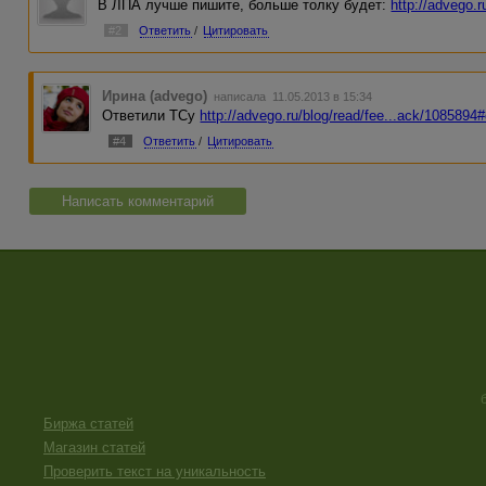
В ЛПА лучше пишите, больше толку будет:
http://advego.r
#2
Ответить
/
Цитировать
Ирина (advego)
написала 11.05.2013 в 15:34
Ответили ТСу
http://advego.ru/blog/read/fee...ack/108589
#4
Ответить
/
Цитировать
Написать комментарий
Биржа статей
Магазин статей
Проверить текст на уникальность