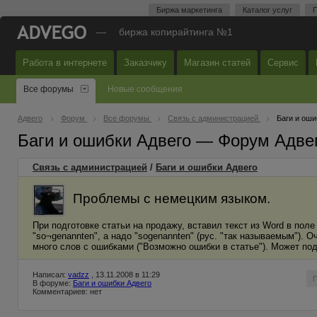
Биржа маркетинга
Каталог услуг
П
—
биржа копирайтинга №1
Работа в интернете
Заказчику
Магазин статей
Сервис
Все форумы
Новые сообщения
Адвего
Форум
Все форумы
Связь с администрацией
Баги и оши
Баги и ошибки Адвего — Форум Адве
Связь с администрацией
/
Баги и ошибки Адвего
Проблемы с немецким языком.
При подготовке статьи на продажу, вставил текст из Word в пол
"so¬genannten", а надо "sogenannten" (рус. "так называемым"). 
много слов с ошибками ("Возможно ошибки в статье"). Может по
Написал:
vadzz
, 13.11.2008 в 11:29
В форуме:
Баги и ошибки Адвего
Комментариев: нет