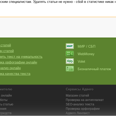
ским специалистам. Удалять статьи не нужно - сбой в статистике никак 
 статей
МИР / СБП
н статей
WebMoney
ить текст на уникальность
Volet
рка орфографии онлайн
нализ онлайн
Безналичный платеж
ка качества текста
нителю
Сервисы Адвего
 онлайн
Магазин статей
аботы
Проверка на антиплагиат
ь статью
SEO-анализ текста
ения
Проверка орфографии
средств
Адвего
Лингвист