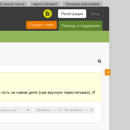
O-анализ текста
Адвего Лингвист
Проверка орфографии
Регистрация
Вход
A
Создать заказ
Помощь и поддержка
их есть на самом деле (сам вручную пересчитывал). И
Нравится
0
/
Не нравится
0