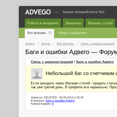
—
биржа копирайтинга №1
Работа в интернете
Заказчику
Магазин статей
Все форумы
Новые сообщения
Адвего
Форум
Все форумы
Связь с администрацией
Баги и ошибки Адвего — Фору
Связь с администрацией
/
Баги и ошибки Адвего
Небольшой баг со счетчиком 
Если заходить через Магазин статей - продать стать
так уже третий день. В профиле все нормально. Прос
Написал: DELETED , 06.09.2013 в 05:42
В форуме:
Баги и ошибки Адвего
Комментариев:
4