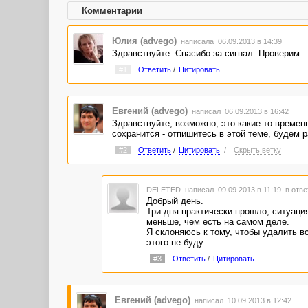
Комментарии
Юлия (advego)
написала 06.09.2013 в 14:39
Здравствуйте. Спасибо за сигнал. Проверим.
#1
Ответить
/
Цитировать
Евгений (advego)
написал 06.09.2013 в 16:42
Здравствуйте, возможно, это какие-то времен
сохранится - отпишитесь в этой теме, будем р
#2
Ответить
/
Цитировать
/
Скрыть ветку
DELETED
написал 09.09.2013 в 11:19
в отве
Добрый день.
Три дня практически прошло, ситуация
меньше, чем есть на самом деле.
Я склоняюсь к тому, чтобы удалить вс
этого не буду.
#3
Ответить
/
Цитировать
Евгений (advego)
написал 10.09.2013 в 12:42