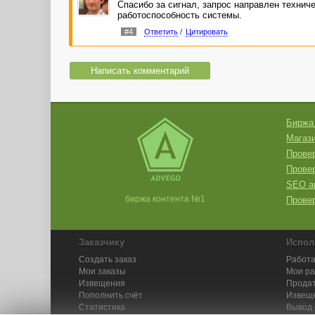
Спасибо за сигнал, запрос направлен техниче
работоспособность системы.
#4
Ответить
/
Цитировать
Написать комментарий
Биржа
Магази
Провер
Прове
SEO а
биржа контента №1
Провер
Заказчику
Испол
Создать заказ
Работа
Мои заказы
Мои р
Извещения
Продат
Пополнить счёт
Извещ
Статистика
Вывод 