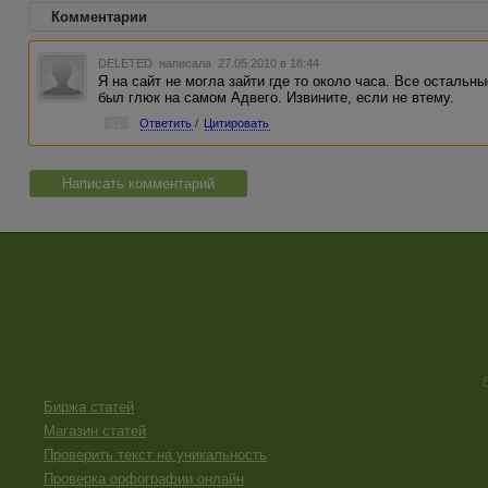
Комментарии
DELETED
написала 27.05.2010 в 18:44
Я на сайт не могла зайти где то около часа. Все осталь
был глюк на самом Адвего. Извините, если не втему.
#1
Ответить
/
Цитировать
Написать комментарий
Биржа статей
Магазин статей
Проверить текст на уникальность
Проверка орфографии онлайн