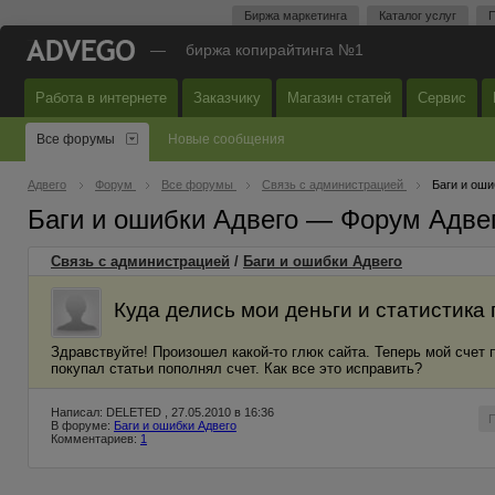
Биржа маркетинга
Каталог услуг
П
—
биржа копирайтинга №1
Работа в интернете
Заказчику
Магазин статей
Сервис
Все форумы
Новые сообщения
Адвего
Форум
Все форумы
Связь с администрацией
Баги и оши
Баги и ошибки Адвего — Форум Адве
Связь с администрацией
/
Баги и ошибки Адвего
Куда делись мои деньги и статистика
Здравствуйте! Произошел какой-то глюк сайта. Теперь мой счет по
покупал статьи пополнял счет. Как все это исправить?
Написал: DELETED , 27.05.2010 в 16:36
В форуме:
Баги и ошибки Адвего
Комментариев:
1